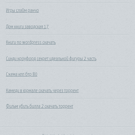
Игры слайм ранчо
Дом книги заводская 17
Книги по wordpress скачать
Синди кроуфорд секрет идеальной фигуры 2 часть
Схема кпп бтр 80
Камеди в юрмале скачать через торрент
Фильм убить билла 2 скачать торрент