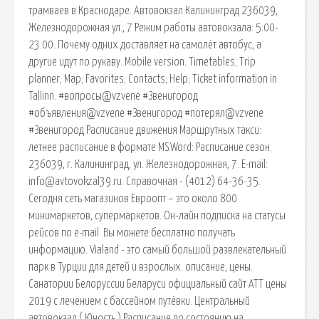
трамваев в Краснодаре. Автовокзал Калининград 236039,
Железнодорожная ул., 7 Режим работы автовокзала: 5:00-
23:00. Почему одних доставляет на самолёт автобус, а
другие идут по рукаву. Mobile version. Timetables; Trip
planner; Map; Favorites; Contacts; Help; Ticket information in
Tallinn. #вопросы@vzvene #Звенигород
#объявления@vzvene #Звенигород #потерял@vzvene
#Звенигород Расписание движения Маршрутных такси:
летнее расписание в формате MS.Word: Расписание сезон.
236039, г. Калининград, ул. Железнодорожная, 7. E-mail:
info@avtovokzal39.ru. Справочная - (4012) 64-36-35.
Сегодня сеть магазинов Евроопт – это около 800
минимаркетов, супермаркетов. Он-лайн подписка на статусы
рейсов по e-mail. Вы можете бесплатно получать
информацию. Vialand - это самый большой развлекательный
парк в Турции для детей и взрослых. описание, цены.
Санатории Белоруссии Беларуси официальный сайт АТТ цены
2019 с лечением с бассейном путёвки. Центральный
автовокзал ( Юность ) Расписание по состоянию на