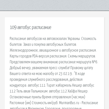
109 автобус расписание
Расписание автобусов на автовокзалах Украины. Стоимость
билетов. Заказ и покупка автобусных билетов.
Железнодорожное, авиационное и автобусное расписания.
Карты городов PDA-версия расписания. Схемы маршрутов.
Представляем вашему вниманию расписание маршрута №6.
Добрый вечер, уважаемая пресс-служба! Привожу цитату
Вашего ответа на мою жалобу от 23.02.19.: "В ходе
проведения служебного расследования, действия
кондуктора. автобус 111 Тират хаКармэль Нешер автобус
112 Тель авив Пальмахим: автобус 112 Хайфа Нешер.
Остановочные пункты Время отправления (час.мин)
Растояние (км) Стоимость км/руб. MurmanBus.ru - Расписание
автобусов в Мурманске. Городские, пригородные,