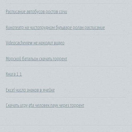
Расписание автобусов ростов сочи
Кинотеатр на чистопрудном бульваре ролан расписание
Videocacheview не находит видео
Морской батальон скачать торрент
Книга 1 1
Excel число знаков в ячейке
Скачать игру gta человек паук через торрент