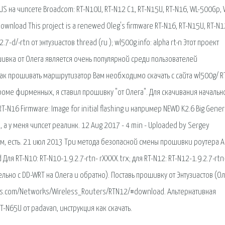
S на чипсете Broadcom: RT-N10U, RT-N12 C1, RT-N15U, RT-N16, WL-500Gp, 
wnload This project is a renewed Oleg's firmware RT-N16, RT-N15U, RT-N12
.7-d/-rtn от энтузиастов thread (ru ); wl500g.info: alpha rt-n Этот проект
ивка от Олега является очень популярной среди пользователей
как прошивать маршрутизатор Вам необходимо скачать с сайта wl500g/ R
x. Кроме фирменных, я ставил прошивку "от Олега". Для скачивания начальн
16 Firmware: Image for initial flashing и например NEWD K2.6 Big Generi
, а у меня чипсет реалинк. 12 Aug 2017 - 4 min - Uploaded by Sergey
м, есть. 21 июл 2013 Три метода безопасной смены прошивки роутера A
 Для RT-N10: RT-N10-1.9.2.7-rtn- rXXXX.trx; для RT-N12: RT-N12-1.9.2.7-rtn
ельно с DD-WRT на Олега и обратно). Поставь прошивку от Энтузиастов (Оле
sus.com/Networks/Wireless_Routers/RTN12/#download. Альтернативная
T-N65U от padavan, инструкция как скачать.