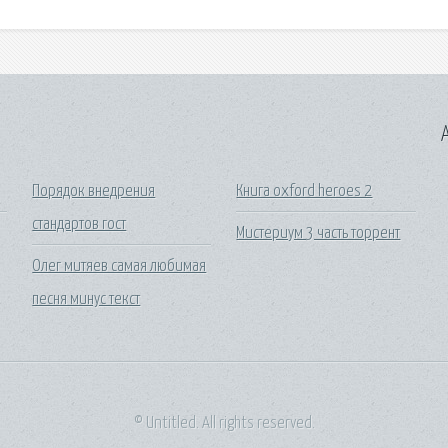
A
Порядок внедрения
Книга oxford heroes 2
стандартов гост
Мистериум 3 часть торрент
Олег митяев самая любимая
песня минус текст
© Untitled. All rights reserved.