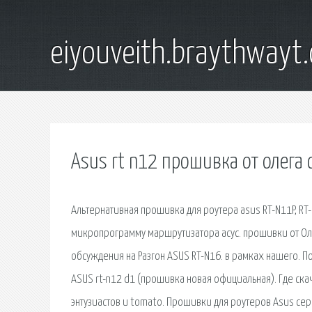
eiyouveith.braythwayt
Asus rt n12 прошивка от олега 
Альтернативная прошивка для роутера asus RT-N11P, RT-
микропрограмму маршрутизатора асус. прошивки от Олег
обсуждения на Разгон ASUS RT-N16. в рамках нашего. П
ASUS rt-n12 d1 (прошивка новая официальная). Где ск
энтузиастов и tomato. Прошивки для роутеров Asus сери