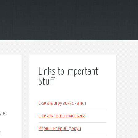
Links to Important
Stuff
Скачать игру винкс на псп
утер
Скачать песни соловьева
Марш империй форум
й