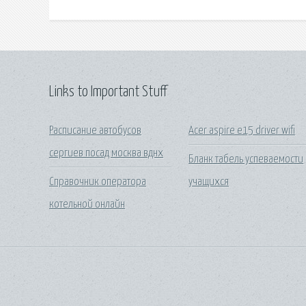
Links to Important Stuff
Расписание автобусов
Acer aspire e15 driver wifi
сергиев посад москва вднх
Бланк табель успеваемости
Справочник оператора
учащихся
котельной онлайн