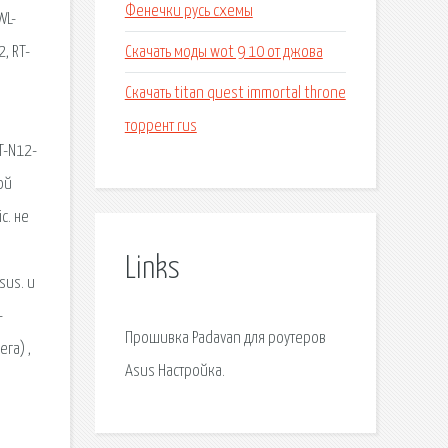
Фенечки русь схемы
WL-
Скачать моды wot 9 10 от джова
, RT-
Скачать titan quest immortal throne
торрент rus
T-N12-
ой
c. не
Links
sus. и
-
Прошивка Padavan для роутеров
га) ,
Asus Настройка.