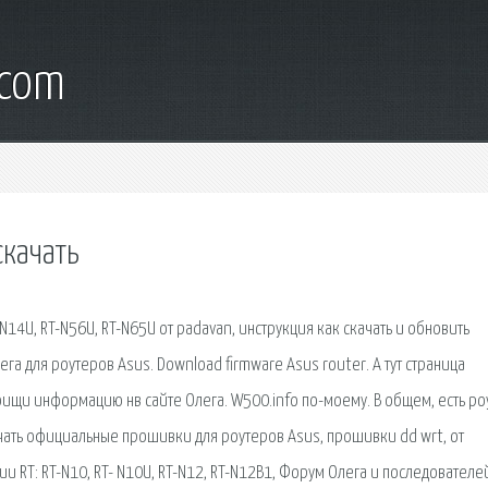
.com
скачать
N14U, RT-N56U, RT-N65U от padavan, инструкция как скачать и обновить
а для роутеров Asus. Download firmware Asus router. А тут страница
оищи информацию нв сайте Олега. W500.info по-моему. В общем, есть ро
ачать официальные прошивки для роутеров Asus, прошивки dd wrt, от
и RT: RT-N10, RT- N10U, RT-N12, RT-N12B1, Форум Олега и последователе