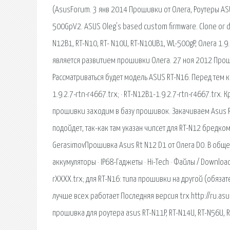
(AsusForum. 3 янв 2014 Прошивки от Олега, Роутеры ASU
500GpV2. ASUS Oleg's based custom firmware. Clone or do
N12B1, RT-N10, RT- N10U, RT-N10UB1, WL-500gP, Олега 1.9.2
является развитием прошивки Олега. 27 ноя 2012 Прош
Рассматриваться будет модель ASUS RT-N16. Перед тем 
1.9.2.7-rtn-r4667.trx; · RT-N12B1-1.9.2.7-rtn-r4667.tr
прошивки заходим в базу прошивок. Закачиваем Asus RT-N
подойдет, так-как там указан чипсет для RT-N12 бредком
GerasimovПрошивка Asus Rt N12 D1 от Олега D0. В обще
аккумуляторы · IP68-Гаджеты · Hi-Tech · Файлы / Download
rXXXX.trx; для RT-N16: типа прошивки на другой (обязат
лучше всех работает Последняя версия trx http://ru.a
прошивка для роутера asus RT-N11P, RT-N14U, RT-N56U, R