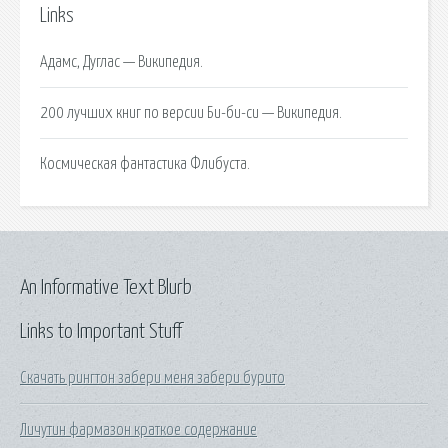
Links
Адамс, Дуглас — Википедия.
200 лучших книг по версии Би-би-си — Википедия.
Космическая фантастика Флибуста.
An Informative Text Blurb
Links to Important Stuff
Скачать рингтон забери меня забери бурито
Личутин фармазон краткое содержание