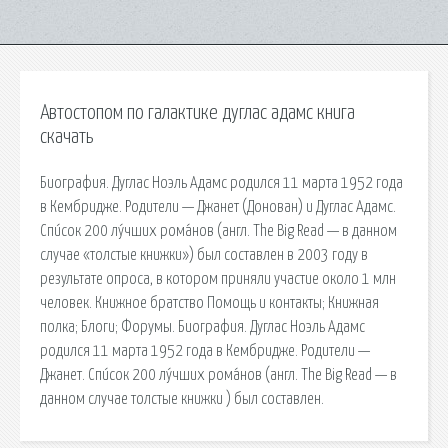
Автостопом по галактике дуглас адамс книга
скачать
Биография. Дуглас Ноэль Адамс родился 11 марта 1952 года
в Кембридже. Родители — Джанет (Донован) и Дуглас Адамс.
Спи́сок 200 лу́чших рома́нов (англ. The Big Read — в данном
случае «толстые книжки») был составлен в 2003 году в
результате опроса, в котором приняли участие около 1 млн
человек. Книжное братство Помощь и контакты; Книжная
полка; Блоги; Форумы. Биография. Дуглас Ноэль Адамс
родился 11 марта 1952 года в Кембридже. Родители —
Джанет. Спи́сок 200 лу́чших рома́нов (англ. The Big Read — в
данном случае толстые книжки ) был составлен.