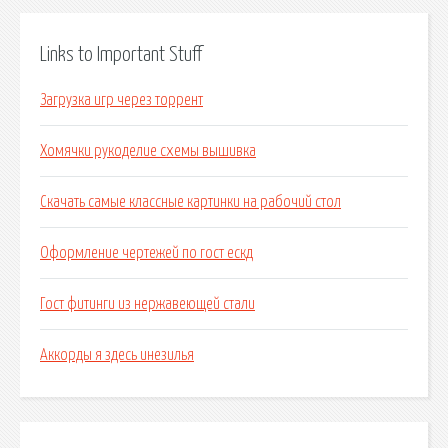
Links to Important Stuff
Загрузка игр через торрент
Хомячки рукоделие схемы вышивка
Скачать самые классные картинки на рабочий стол
Оформление чертежей по гост ескд
Гост фитинги из нержавеющей стали
Аккорды я здесь инезилья