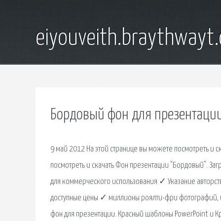
eiyouveith.braythwayt
Бордовый фон для презентаци
9 май 2012 На этой странице вы можете посмотреть и с
посмотреть и скачать Фон презентации "Бордовый". За
для коммерческого использования ✓ Указание авторст
доступные цены ✓ миллионы роялти-фри фотографий, и
фон для презентации. Красный шаблоны PowerPoint и Кр