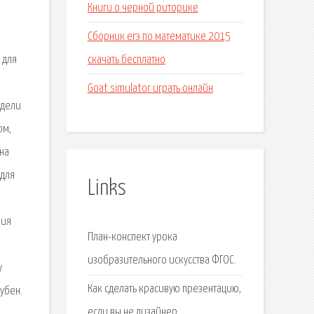
Книги о черной риторике
Сборник егэ по математике 2015
скачать бесплатно
 для
Goat simulator играть онлайн
идели
ом,
на
 для
Links
ния
План-конспект урока
изобразительного искусства ФГОС.
у
Как сделать красивую презентацию,
убен.
если вы не дизайнер.