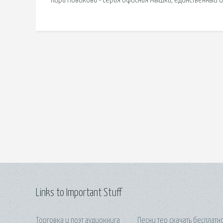
Кира Новикова - серая офисная Мышка, единственный и
Links to Important Stuff
Торговка и поэт аудиокнига
Песни тео скачать бесплатн