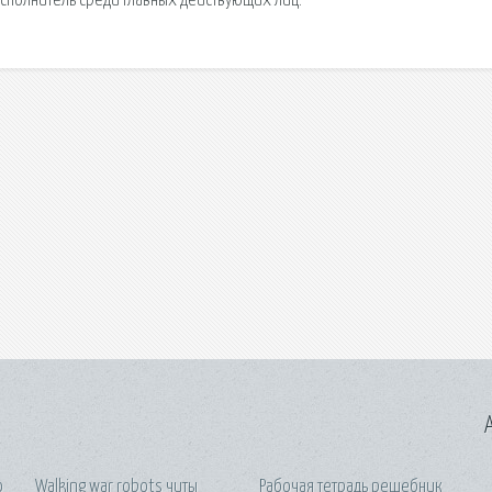
сполнитель среди главных действующих лиц.
A
о
Walking war robots читы
Рабочая тетрадь решебник