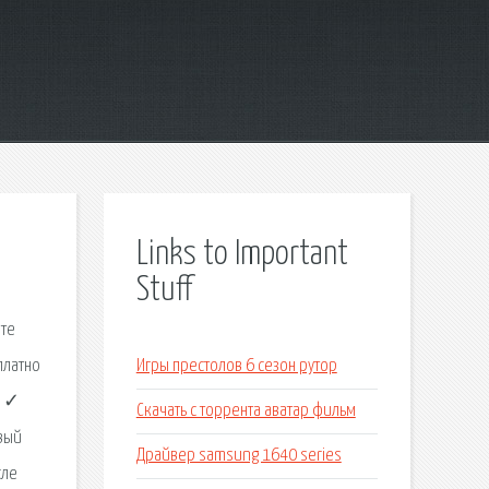
Links to Important
Stuff
ете
платно
Игры престолов 6 сезон рутор
к ✓
Скачать с торрента аватар фильм
вый
Драйвер samsung 1640 series
сле