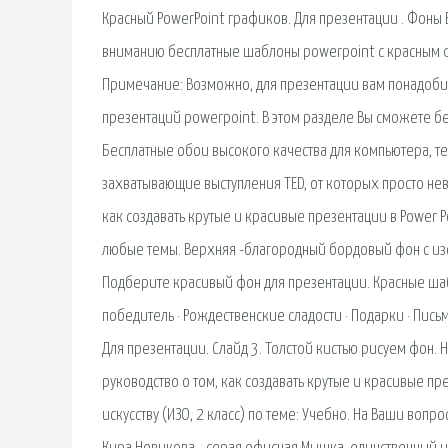
Красный PowerPoint графиков. Для презентации . Фон
вниманию бесплатные шаблоны powerpoint с красным ф
Примечание: Возможно, для презентации вам понадобит
презентаций powerpoint. В этом разделе Вы сможете бе
Бесплатные обои высокого качества для компьютера, те
захватывающие выступления TED, от которых просто нев
как создавать крутые и красивые презентации в Power 
любые темы. Верхняя -благородный бордовый фон с и
Подберите красивый фон для презентации. Красные шабл
победитель · Рождественские сладости · Подарки · Пис
Для презентации. Слайд 3. Толстой кистью рисуем фон. 
руководство о том, как создавать крутые и красивые пр
искусству (ИЗО, 2 класс) по теме: Учебно. На Ваши вопр