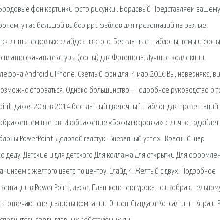
ы Бордовые фон картинки фото рисунки . Бордовый Представляем вашему
оном, у нас большой выбор ppt файлов для презентаций на разные.
ся лишь несколько слайдов из этого. Бесплатные шаблоны, темы и фоны
сплатно скачать текстуры (фоны) для Фотошопа. Лучшие коллекции.
лефона Android и IPhone. Светлый фон для. 4 мар 2016 Вы, наверняка, в
озможно оторваться. Однако большинство. · Подробное руководство о т
Point, даже. 20 янв 2014 бесплатный цветочный шаблон для презентаций 
зображением цветов. Изображение «Божья коровка» отлично подойдет
оны PowerPoint. Деловой галстук · Внезапный успех · Красный шар
ьмо деду. Детские и для детского Для коллажа Для открытки Для оформле
Начинаем с желтого цвета по центру. Слайд 4. Желтый с двух. Подробное
езентации в Power Point, даже. План-конспект урока по изобразительном
осы отвечают специалисты компании Юнион-Стандарт Консалтинг : Кира и Р