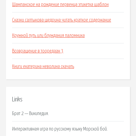
Шампанское на рождение первенца этикетка шаблон
Сказки салтыкова щедрина читать краткое содержание
Кружной путь или блуждания паломника
Возвращение в тооредаан 3
Книги екатерина неволина скачать
Links
Брат 2 — Википедия.
Интерактивная игра по русскому языку Морской бой.