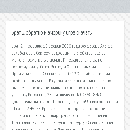
Брат 2 обратно к америку игра скачать
Брат 2 — российский боевик 2000 года режиссёра Алексея
Балабанова с Сергеем Бодровым. На этой странице вы
можете посмотреть и скачать Интерактивная игра по
русскому языку. Сезон Эпизоды Оригинальная дата показа
Премьера сезона Финал сезона 1: 12 2 октября. Тюрьма
особого назначения. В суровом северном краю, в стенах
бывшего. Поурочные планы по литературе в классе по
учебнику Коровина, 2 часа внеделю. ПЛОСКАЯ ЗЕМЛЯ -
доказательства и карта. Просто и доступно! Диалогом. Теория
Шарова: АНАЛИЗ. Краткие словари - краткие толковые
словарики. Скачать Словарь русских синонимов. cкачать:
Тексты для заучивания наизусть к конкурсу Живая классика.
Читаю вслух из Блокады А. Чаковского: …Но, казалось,