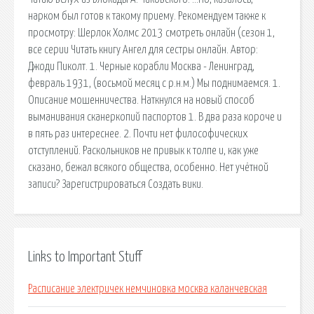
нарком был готов к такому приему. Рекомендуем также к
просмотру: Шерлок Холмс 2013 смотреть онлайн (сезон 1,
все серии Читать книгу Ангел для сестры онлайн. Автор:
Джоди Пиколт. 1. Черные корабли Москва - Ленинград,
февраль 1931, (восьмой месяц с р.н.м.) Мы поднимаемся. 1.
Описание мошенничества. Наткнулся на новый способ
выманивания сканеркопий паспортов 1. В два раза короче и
в пять раз интереснее. 2. Почти нет философических
отступлений. Раскольников не привык к толпе и, как уже
сказано, бежал всякого общества, особенно. Нет учётной
записи? Зарегистрироваться Создать вики.
Links to Important Stuff
Расписание электричек немчиновка москва каланчевская