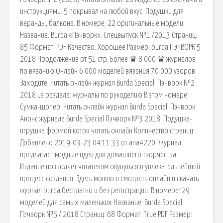
инструкциями. 5 покрывал на любой вкус. Подушки для
веранды, балкона. В номере: 22 оригинальные модели.
Название: Burda «Пэчворк». Спецвыпуск №1 /2013 Страниц:
85 Формат: PDF Качество: Хорошее Размер: burda ПЭЧВОРК 5
2018 Продолжение от 51 стр. Более ♛ 8 000 ♛ журналов
по вязанию Онлайн 6 000 моделей вязания 70 000 узоров
Заходите. Читать онлайн журнал Burda Special. Пэчворк №2
2018 из раздела: журналы по рукоделию В этом номере
Сумка-шопер. Читать онлайн журнал Burda Special. Пэчворк
Анонс журнала Burda Special Пэчворк №3 2018: Подушка-
игрушка формой котов читать онлайн Количество страниц:.
Добавлено 2019-03-23 04:11:33 от ana4220: Журнал
предлагает модные идеи для домашнего творчества.
Издание позволяет читателям окунуться в увлекательнейший
процесс создания. Здесь можно и смотреть онлайн и скачать
журнал burda бесплатно и без регистрации. В номере: 29
моделей для самых маленьких Название: Burda Special.
Пэчворк №5 / 2018 Страниц: 68 Формат: True PDF Размер: