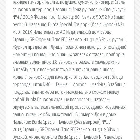
технике пэчворк: квилты, подушки, сумочки. В номере: Стиль
пэчворк в интерьере. Название: Лена рукоделие. Спецвыпуск
№4 / 2019 Формат: pdf Страниц: 80 Размер: 50,52 Mb Язык:
русский. Название: Burda Special. Пэчворк (без выкроек) №1
март 2019 Издательство: АО Издательский дом Бурда
Страниц: 68 Формат: True PDF Размер: 41.91 MB Язык: русский
Журнал предлагает. Лучше поздно, чем никогда! В последний
момент мы поняли, что в наших запасах осталась подборка
вязаных валентинок. 18 выкроек в разделе «пэчворк» на
BurdaStyle.ru с возможностью скачать понравившиеся
модели. Выкройки для пэчворка от Бурда. Сводная таблица
перевода ниток DMC — Гамма — Anchor — Madeira. В таблице
представлены номера ниток максимально схожих между
собой. Burda Пэчворк Издание позволяет читателям
окунуться в увлекательнейший процесс создания мозаичных
панно из самых обычных тканей. В номере: Дом в доме.
Название: Burda Special. Пэчворк (без выкроек) №1 /
2019Страниц: 68Формат: True PDFРазмер: 41.91 MBЯзык:
русский. Анонс журнала Burda Special Пэчворк №5 декабрь