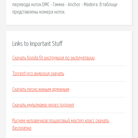
перевода ниток DMC - Гамма - Anchor - Madeira. В таблице
представлены номера ниток.
Links to Important Stuff
Скачать honda fit инструкция по эксплуатации
Torrent pro андроид скачать
Скачать песни жаным арманым
Скачать мультмама через торрент
Рисуем человечков пошаговый мастер класс скачать
бесплатно