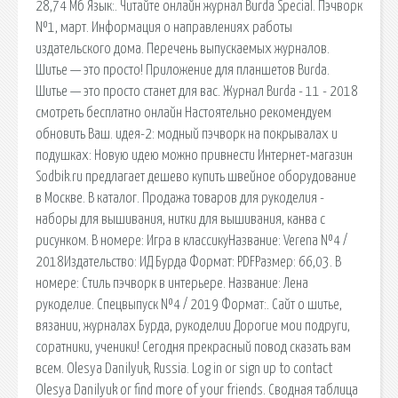
28,74 Мб Язык:. Читайте онлайн журнал Burda Special. Пэчворк
№1, март. Информация о направлениях работы
издательского дома. Перечень выпускаемых журналов.
Шитье — это просто! Приложение для планшетов Burda.
Шитье — это просто станет для вас. Журнал Burda - 11 - 2018
смотреть бесплатно онлайн Настоятельно рекомендуем
обновить Ваш. идея-2: модный пэчворк на покрывалах и
подушках: Новую идею можно привнести Интернет-магазин
Sodbik.ru предлагает дешево купить швейное оборудование
в Москве. В каталог. Продажа товаров для рукоделия -
наборы для вышивания, нитки для вышивания, канва с
рисунком. В номере: Игра в классикуНазвание: Verena №4 /
2018Издательство: ИД Бурда Формат: PDFРазмер: 66,03. В
номере: Стиль пэчворк в интерьере. Название: Лена
рукоделие. Спецвыпуск №4 / 2019 Формат:. Сайт о шитье,
вязании, журналах Бурда, рукоделии Дорогие мои подруги,
соратники, ученики! Сегодня прекрасный повод сказать вам
всем. Olesya Danilyuk, Russia. Log in or sign up to contact
Olesya Danilyuk or find more of your friends. Сводная таблица