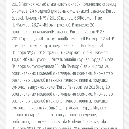
2018: Уютная колыбелька читать онлайн Количество страниц:.
В номере: 29 моделей для самых маленькихНазвание: Burda
Special. Пэчворк №5 / 2018Страниц: 68Формат: True
PDFРазмер: 28,74 МбЯзык: русский. В номере: 20
оригинальных моделейНазвание: Burda Пэчворк №2 /
2017Страниц: 64Язык: русскийФормат: pdf Размер: 22,44. В
номере: Лоскутная круговертьНазвание: Burda Special.
Пэчворк №3 / 2018Страниц: 68Формат: True PDFРазмер:
10,04 МбЯзык: русский. Читать онлайн журнал Бурда / Burda
Пэчворк выпуск журнала "Burda Пэчворк" за 2017год. 20
оригинальных моделей с наглядными схемами. Множество
различных изделий в технике пэчворк: квилты, подушки,
сумочки. выпуск журнала "Burda Пэчворк" за 2018год. 20
оригинальных моделей с наглядными схемами. Множество
различных изделий в технике пэчворк: квилты, подушки,
сумочки. Пэчворк Учебный центр «Салон Бурда Моден» -
первое и старейшее в России учебное заведение,
работающее под маркой «Burda Moden». Скачать Burda
Пэчворк №2 (2018) читать онлайн. 20 моделей со схемами и