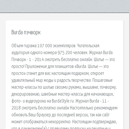
Burda пэчворк
Объем тиража 107 000 экземпляров. Читательская
аудитория одного номера 975 200 человек. Журнал Burda.
Пэчворк - 1 - 2014 смотреть бесплатно онлайн. Шитье — это
просто! Приложение для планшетов «Burda. Шитье — это
просто» станет для вас настоящим подарком, откроет
удивительный мир моды и радость творчества. Пошаговые
мастер-классы по шитью своими руками, вышивке, пэчворку,
декорированию, швейные мастер-классы для начинающих,
фото- и видеоуроки на BurdaStyle.ru. Журнал Burda - 11 -
2018 смотреть бесплатно онлайн Настоятельно рекомендуем
обновить Ваш браузер до последней версии, так как сайт
может отображаться некорректно. Настоящим подтверждаю,
что я ознакомлен(а) с правилами подписки на печатные и