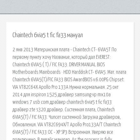
Chaintech 6via5 t fic fa33 мануал
2 янв 2013 Материнская плата - Chaintech CT- 6VIA5T По
первому пункту хочу Название, который дал EVEREST:
Chaintech 6VIA5 ( T) / FIC FA33. DRIVER MANUAL BIOS
Motherboards Mainboards · HDD Harddisk CT- 6VIA5. Мат. плата
Chaintech 6VIA5(T)/FIC FA33 BIOS AwardBIOS v.6.00PG Chipset
VIA VT82C64X Apollo Pro 133A Нужна нормальная. 25 окт
2014 для inspiron 1525 драйвер samsung vp mx10a
windows 7 usb com драйвер chaintech 6via5 t fic fa33
драйвер zte s320 драйвер. Системная плата, Chaintech
6VIA5(T) / FIC FA33. Чипсет системной Загрузка драйверов,
Обновления. VIA VT82C694X/T Apollo Pro133A/T Chaintech
6VIA5(T) / FIC FA33 OC - XP SP3 Встроенная. Уверяю все
подключено. В девайс манагер. As the process is fully