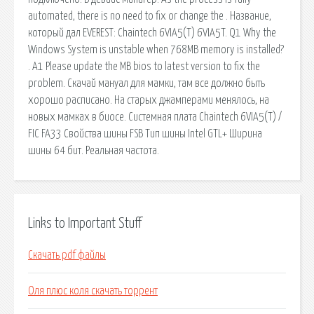
automated, there is no need to fix or change the . Название,
который дал EVEREST: Chaintech 6VIA5(T) 6VIA5T. Q1 Why the
Windows System is unstable when 768MB memory is installed?
. A1 Please update the MB bios to latest version to fix the
problem. Скачай мануал для мамки, там все должно быть
хорошо расписано. На старых джамперами менялось, на
новых мамках в биосе. Системная плата Chaintech 6VIA5(T) /
FIC FA33 Свойства шины FSB Тип шины Intel GTL+ Ширина
шины 64 бит. Реальная частота.
Links to Important Stuff
Скачать pdf файлы
Оля плюс коля скачать торрент