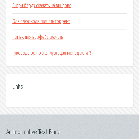
Энгри бердз скачать на виндовс
Оля плюс коля скачать торрент
Чит вх для варфейс скачать
Руководство по эксплуатации мопед рига 3
Links
An Informative Text Blurb