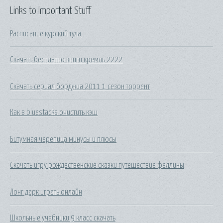
Links to Important Stuff
Расписание курский тула
Скачать бесплатно книги кремль 2222
Скачать сериал борджиа 2011 1 сезон торрент
Как в bluestacks очистить кэш
Битумная черепица минусы и плюсы
Скачать игру рождественские сказки путешествие феллины
Лонг дарк играть онлайн
Школьные учебники 9 класс скачать