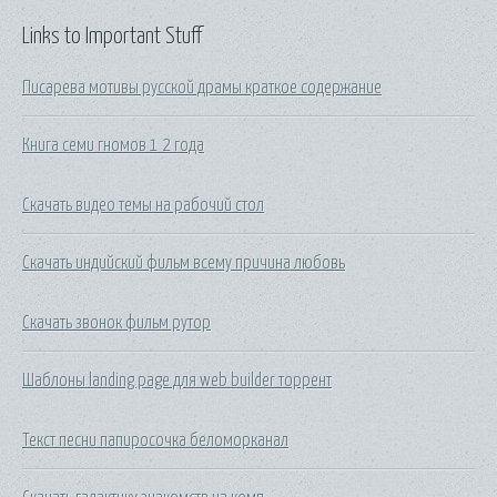
Links to Important Stuff
Писарева мотивы русской драмы краткое содержание
Книга семи гномов 1 2 года
Скачать видео темы на рабочий стол
Скачать индийский фильм всему причина любовь
Скачать звонок фильм рутор
Шаблоны landing page для web builder торрент
Текст песни папиросочка беломорканал