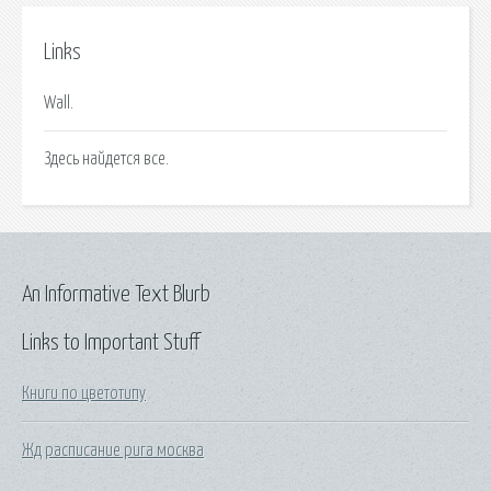
Links
Wall.
Здесь найдется все.
An Informative Text Blurb
Links to Important Stuff
Книги по цветотипу
Жд расписание рига москва