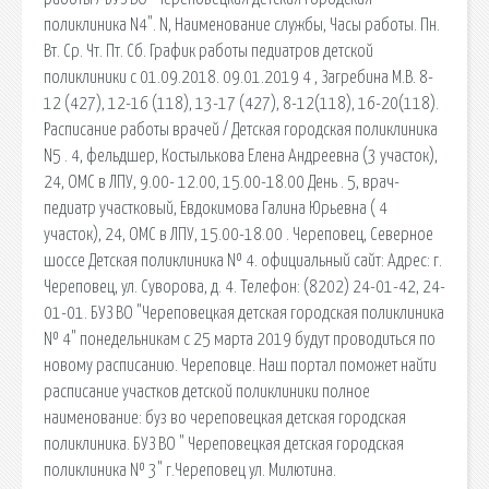
поликлиника N4". N, Наименование службы, Часы работы. Пн.
Вт. Ср. Чт. Пт. Сб. График работы педиатров детской
поликлиники с 01.09.2018. 09.01.2019 4 , Загребина М.В. 8-
12 (427), 12-16 (118), 13-17 (427), 8-12(118), 16-20(118).
Расписание работы врачей / Детская городская поликлиника
N5 . 4, фельдшер, Костылькова Елена Андреевна (3 участок),
24, ОМС в ЛПУ, 9.00- 12.00, 15.00-18.00 День . 5, врач-
педиатр участковый, Евдокимова Галина Юрьевна ( 4
участок), 24, ОМС в ЛПУ, 15.00-18.00 . Череповец, Северное
шоссе Детская поликлиника № 4. официальный сайт: Адрес: г.
Череповец, ул. Суворова, д. 4. Телефон: (8202) 24-01-42, 24-
01-01. БУЗ ВО "Череповецкая детская городская поликлиника
№ 4" понедельникам с 25 марта 2019 будут проводиться по
новому расписанию. Череповце. Наш портал поможет найти
расписание участков детской поликлиники полное
наименование: буз во череповецкая детская городская
поликлиника. БУЗ ВО " Череповецкая детская городская
поликлиника № 3" г.Череповец ул. Милютина.