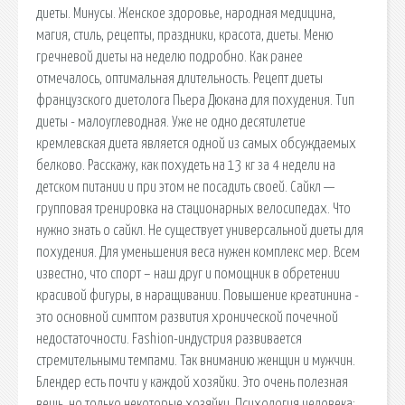
диеты. Минусы. Женское здоровье, народная медицина,
магия, стиль, рецепты, праздники, красота, диеты. Меню
гречневой диеты на неделю подробно. Как ранее
отмечалось, оптимальная длительность. Рецепт диеты
французского диетолога Пьера Дюкана для похудения. Тип
диеты - малоуглеводная. Уже не одно десятилетие
кремлевская диета является одной из самых обсуждаемых
белково. Расскажу, как похудеть на 13 кг за 4 недели на
детском питании и при этом не посадить своей. Сайкл —
групповая тренировка на стационарных велосипедах. Что
нужно знать о сайкл. Не существует универсальной диеты для
похудения. Для уменьшения веса нужен комплекс мер. Всем
известно, что спорт – наш друг и помощник в обретении
красивой фигуры, в наращивании. Повышение креатинина -
это основной симптом развития хронической почечной
недостаточности. Fashion-индустрия развивается
стремительными темпами. Так вниманию женщин и мужчин.
Блендер есть почти у каждой хозяйки. Это очень полезная
вещь, но только некоторые хозяйки. Психология человека: