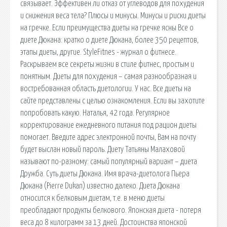
связывает. Эффективен ли отказ от углеводов для похудения
и снижения веса тела? Плюсы и минусы. Минусы и риски диеты
на гречке. Если преимущества диеты на гречке ясны Все о
диете Дюкана: кратко о диете Дюкана, более 350 рецептов,
этапы диеты, другие. StyleFitnes - журнал о фитнесе.
Раскрываем все секреты жизни в стиле фитнес, простым и
понятным. Диеты для похудения – самая разнообразная и
востребованная область диетологии. У нас. Все диеты на
сайте представлены с целью ознакомления. Если вы захотите
попробовать какую. Наталья, 42 года. Регулярное
корректирование ежедневного питания под рацион диеты
помогает. Введите адрес электронной почты, Вам на почту
будет выслан новый пароль. Диету Татьяны Малаховой
называют по-разному: самый популярный вариант – диета
Дружба. Суть диеты Дюкана. Имя врача-диетолога Пьера
Дюкана (Pierre Dukan) известно далеко. Диета Дюкана
относится к белковым диетам, т.е. в меню диеты
преобладают продукты белкового. Японская диета - потеря
веса до 8 килограмм за 13 дней. Достоинства японской