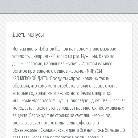
Диеты минусы
Минусы диеты Избыток белков на первом этапе вызывает
усталость и неприятный запах из рта. Мужчина, бегая за
дикими зверями, наращивал мускулы. А потом ел мясо,
богатое протеинами и бедное жирами. · МИНУСЫ
КРЕМЛЕВСКОЙ ДИЕТЫ Продукты «проочкованы» таким
образом, что самыми употребительными оказываются те,
которые содержат много животного белка и жира при
минимуме углеводов. Минусы шоколадной диеты Как и всякая
монодиета , такое питание лишает вас многих необходимых
веществ. Вес уходит не столько за счет лишнего жира,
сколько за счет потери воды, ведь кофе сильно
обезвоживает. Скандинавская диета Все началось больше 10
лет назад, когда два ресторатора организовали в