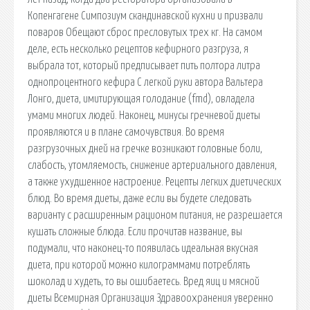
Копенгагене Симпозиум скандинавской кухни и призвали
поваров Обещают сброс пресловутых трех кг. На самом
деле, есть несколько рецептов кефирного разгруза, я
выбрала тот, который предписывает пить полтора литра
однопроцентного кефира С легкой руки автора Вальтера
Лонго, диета, имитирующая голодание (fmd), овладела
умами многих людей. Наконец, минусы гречневой диеты
проявляются и в плане самочувствия. Во время
разгрузочных дней на гречке возникают головные боли,
слабость, утомляемость, снижение артериального давления,
а также ухудшенное настроение. Рецепты легких диетических
блюд. Во время диеты, даже если вы будете следовать
варианту с расширенным рационом питания, не разрешается
кушать сложные блюда. Если прочитав название, вы
подумали, что наконец-то появилась идеальная вкусная
диета, при которой можно килограммами потреблять
шоколад и худеть, то вы ошибаетесь. Вред яиц и мясной
диеты Всемирная Организация Здравоохранения уверенно