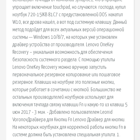
упрощает включение touchpad, но случаются. господа, купил
ноутбук 720-15IKB 81C7 с предустановленной DOS. накатил
W10, все дрова нашёл, а вот под системную клавишу. Данный
метод подойдет для всех актуальных версий операционной
системы — Windows 10/8/7, на которых уже установлен
драйвер устройства от производителя. Lenovo OneKey
Recovery – уникальная возможность для обеспечения
безопасности системного раздела. С помощью утилиты
Lenovo OneKey Recovery можно вручную запустить
первоначальное резервное копирование или пошаговое
резервное. Клавиши на ноутбуке это полезные кнопки,
которые работает в сочетании с кнопкой. Большинство же
остальных производителей ноутбуков используют для
включения тачпада связку клавиши Fn и какую-то из клавиш 5
июн 2017 - 3 мин. - Добавлено пользователем Leonid
VoronovДрайвера для Кнопки Fn Lenovo Драйвер для кнопки.
На некоторых ноутбуках для корректной работы кнопки Fn в
системе должна быть установлена специальная утилита. 1.