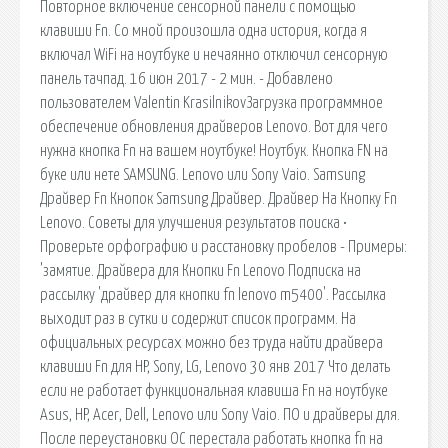
Повторное включение сенсорной панели с помощью
клавиши Fn. Со мной произошла одна история, когда я
включал WiFi на ноутбуке и нечаянно отключил сенсорную
панель тачпад. 16 июн 2017 - 2 мин. - Добавлено
пользователем Valentin KrasilnikovЗагрузка программное
обеспечение обновления драйверов Lenovo. Вот для чего
нужна кнопка Fn на вашем ноутбуке! Ноутбук. Кнопка FN на
буке или нете SAMSUNG. Lenovo или Sony Vaio. Samsung
Драйвер Fn Кнопок Samsung Драйвер. Драйвер На Кнопку Fn
Lenovo. Советы для улучшения результатов поиска •
Проверьте орфографию и расстановку пробелов - Примеры:
'замятие. Драйвера для Кнопки Fn Lenovo Подписка на
рассылку 'драйвер для кнопки fn lenovo m5400'. Рассылка
выходит раз в сутки и содержит список программ. На
официальных ресурсах можно без труда найти драйвера
клавиши Fn для HP, Sony, LG, Lenovo 30 янв 2017 Что делать
если не работает функциональная клавиша Fn на ноутбуке
Asus, HP, Acer, Dell, Lenovo или Sony Vaio. ПО и драйверы для.
После переустановки ОС перестала работать кнопка fn на