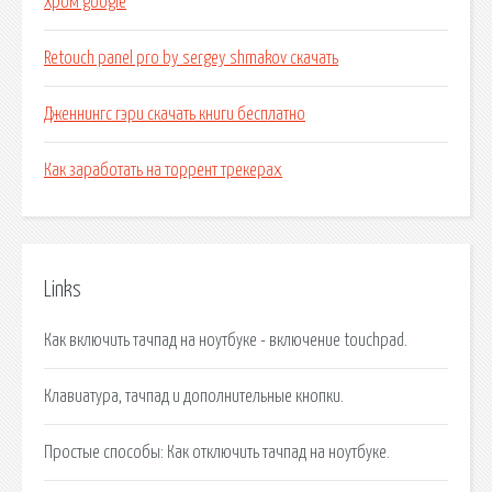
Хром google
Retouch panel pro by sergey shmakov скачать
Дженнингс гэри скачать книги бесплатно
Как заработать на торрент трекерах
Links
Как включить тачпад на ноутбуке - включение touchpad.
Клавиатура, тачпад и дополнительные кнопки.
Простые способы: Как отключить тачпад на ноутбуке.