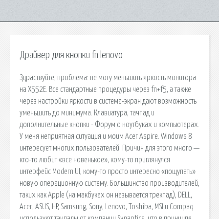
Драйвер для кнопки fn lenovo
Здраствуйте, проблема: не могу меньшить яркость монитора
на X552E. Все стандартные процедуры через fn+f5, а также
через настройки яркости в система-экран дают возможность
уменьшить до минимума. Клавиатура, тачпад и
дополнительные кнопки - Форум о ноутбуках и компьютерах.
У меня неприятная ситуация и моим Acer Aspire. Windows 8
интересует многих пользователей. Причин для этого много —
кто-то любит «все новенькое», кому-то приглянулся
интерфейс Modern UI, кому-то просто интересно «пощупать»
новую операционную систему. Большинство производителей,
таких как Apple (на макбуках он называется трекпад), DELL,
Acer, ASUS, HP, Samsung, Sony, Lenovo, Toshiba, MSI и Compaq
используют тачпады от компании Synaptics, что в принципе