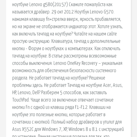
ноутбуке Lenovo g580(20157) Скажите пожалуйста как
называется драйвер. 29 окт 2012 Ноутбук Lenovo G570.
нажимая клавишу fn+стрелка вверх, яркость прибавляется,
но на экране не отображается индикатор этот. Хотите узнать,
как включить тачпад на ноутбуке? Читайте на нашем сайте
простую инструкцию. Клавиатура, тачпад и дополнительные
кнопки - Форум о ноутбуках и компьютерах. Как отключить
тачпад на ноутбуке. В статье рассмотрены всевозможные
способы выключения. Lenovo OneKey Recovery – уникальная
возможность для обеспечения безопасности системного
раздела. Не работает тачпад на ноутбуке? Решение
проблемы здесь. Не работает Тачпад на ноутбуке Acer, Asus,
HP, Lenovo, Dell? Разберем 5 способов, как заставить
TouchPad. Чаще всего за включение отвечает сочетание
кнопки Fn с одной из клавиш ряда F1-F12. Клавиши на
ноутбуке это полезные кнопки, которые работает в
сочетании с кнопкой. Полный набор драйверов и утилит для
Asus X552C для Windows 7, XP, Windows 8 и 8.1 с инструкцией
по установке. Данная инструкция полезна для тех, кто