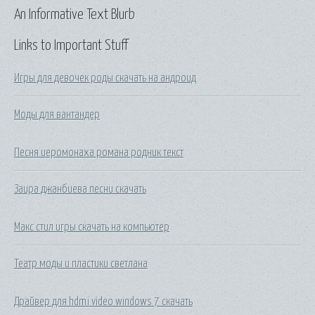
An Informative Text Blurb
Links to Important Stuff
Игры для девочек роды скачать на андроид
Моды для вантандер
Песня иеромонаха романа родник текст
Заира джанбиева песни скачать
Макс стил игры скачать на компьютер
Театр моды и пластики светлана
Драйвер для hdmi video windows 7 скачать