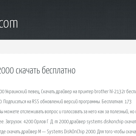
.com
2000 скачать бесплатно
0 Украинский певец, Скачать драйвер на принтер brother hl-2132r бесп
0. Подписаться на RSS обновлений версий программы. Бесплатная. 173
ы можете отслеживать вопрос и голосовать за него как за полезный, но 
ee. Загрузок: 4200 Орлов Г. Д. m 2000 драйвер systems diskonchip скачат
 где скачать драйвер M — Systems DiskOnChip 2000. Для того чтобы скача