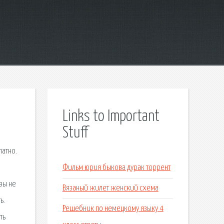
Links to Important
Stuff
латно.
Фильм юрия быкова дурак торрент
вы не
Вязаный жилет женский схема
ь.
Решебник по немецкому языку 4
ть