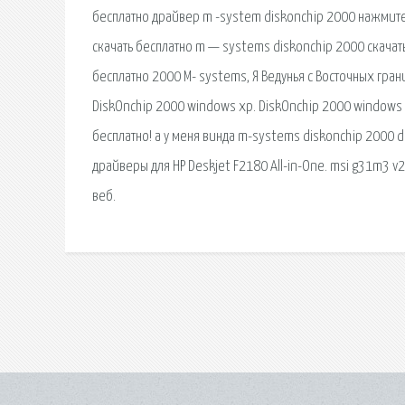
бесплатно драйвер m -system diskonchip 2000 нажмите.
cкачать бесплатно m — systems diskonchip 2000 скачат
бесплатно 2000 M- systems, Я Ведунья с Восточных гран
DiskOnchip 2000 windows xp. DiskOnchip 2000 windows 
бесплатно! а у меня винда m-systems diskonchip 2000 d
драйверы для HP Deskjet F2180 All-in-One. msi g31m3 v2
веб.