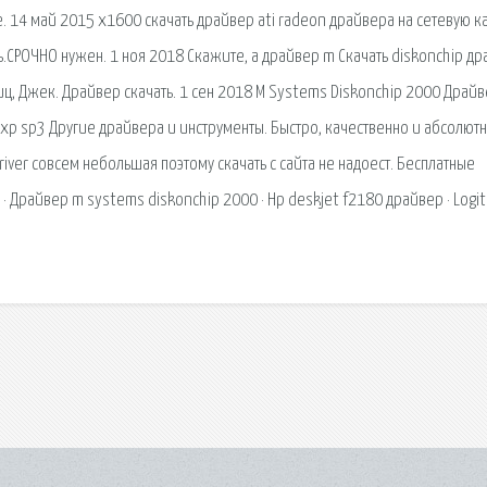
 14 май 2015 x1600 скачать драйвер ati radeon драйвера на сетевую к
ь.СРОЧНО нужен. 1 ноя 2018 Скажите, а драйвер m Скачать diskonchip д
иц, Джек. Драйвер скачать. 1 сен 2018 M Systems Diskonchip 2000 Драй
xp sp3 Другие драйвера и инструменты. Быстро, качественно и абсолют
river совсем небольшая поэтому скачать с сайта не надоест. Бесплатные
 · Драйвер m systems diskonchip 2000 · Hp deskjet f2180 драйвер · Logi