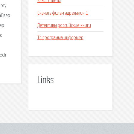
класс ответы
арту
Скачать фильм адреналин 1
райвер
Детективы российские книги
вер
но
Тв программа информер
tech
Links