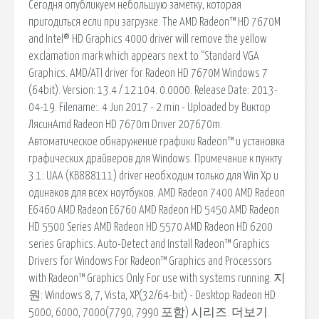
Сегодня опубликуем небольшую заметку, которая
пригодиться если при загрузке. The AMD Radeon™ HD 7670M
and Intel® HD Graphics 4000 driver will remove the yellow
exclamation mark which appears next to “Standard VGA
Graphics. AMD/ATI driver for Radeon HD 7670M Windows 7
(64bit). Version: 13.4 / 12.104. 0.0000. Release Date: 2013-
04-19. Filename:. 4 Jun 2017 - 2 min - Uploaded by Виктор
ЛясинAmd Radeon HD 7670m Driver 207670m.
Автоматическое обнаружение графики Radeon™ и установка
графических драйверов для Windows. Примечание к пункту
3.1: UAA (KB888111) driver необходим только для Win Xp и
одинаков для всех ноутбуков. AMD Radeon 7400 AMD Radeon
E6460 AMD Radeon E6760 AMD Radeon HD 5450 AMD Radeon
HD 5500 Series AMD Radeon HD 5570 AMD Radeon HD 6200
series Graphics. Auto-Detect and Install Radeon™ Graphics
Drivers for Windows For Radeon™ Graphics and Processors
with Radeon™ Graphics Only For use with systems running. 지
원: Windows 8, 7, Vista, XP(32/64-bit) - Desktop Radeon HD
5000, 6000, 7000(7790, 7990 포함) 시리즈. 더보기.