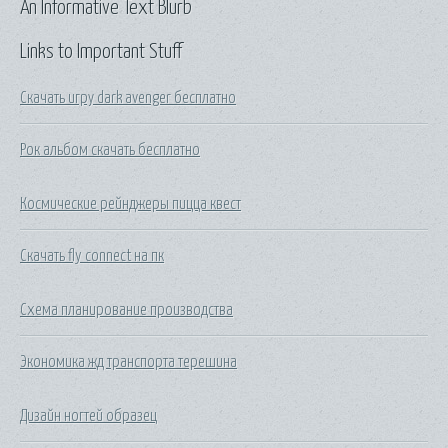
An Informative Text Blurb
Links to Important Stuff
Скачать игру dark avenger бесплатно
Рок альбом скачать бесплатно
Космические рейнджеры пицца квест
Скачать fly connect на пк
Схема планирование производства
Экономика жд транспорта терешина
Дизайн ногтей образец