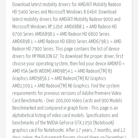
Download latest mobility drivers for AMD/ATI Mobility Radeon
HD 5400 Series and Microsoft Windows 8 64bit. Download
latest mobility drivers for AMD/ATI Mobility Radeon 9000 and
Microsoft Windows XP 32bit. AMD68B8.1 = AMD Radeon HD
6700 Series AMD689B.1 = AMD Radeon HD 6800 Series
AMD6898.1 = AMD Radeon HD 6800 Series AMD6798.1 = AMD
Radeon HD 7900 Series. This page contains the list of device
drivers for HP PAVILION G7. To download the proper driver, first
choose your operating system, then find your device AMDKFD =
AMD HSA (with WDDM) AMD9854.1 = AMD Radeon(TM) R3
Graphics AMD9856.1 = AMD Radeon(TM) R2 Graphics
AMD1309.1 = AMD Radeon(TM) R6 Graphics. Find the system
requirements for previous versions of Adobe Premiere Video
Card Benchmarks - Over 200,000 Video Cards and 900 Models
Benchmarked and compared in graph form - This page is an
alphabetical listing of video card models. Specifications and
benchmarks of the NVIDIA GeForce GTX 1050 (Notebook)
graphics card for Notebooks. After 17 years, 7 months, and 12
days online, the Futuremark forums closed down on December I