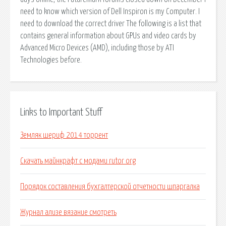
need to know which version of Dell Inspiron is my Computer. I
need to download the correct driver The following is a list that
contains general information about GPUs and video cards by
Advanced Micro Devices (AMD), including those by ATI
Technologies before.
Links to Important Stuff
Земляк шериф 2014 торрент
Скачать майнкрафт с модами rutor org
Порядок составления бухгалтерской отчетности шпаргалка
Журнал ализе вязание смотреть