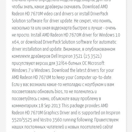
чтобы знать, какие драйверы скачивать. Download AMD
Radeon HD 7670M video card drivers or install DriverPack
Solution software for driver update. Не секрет, что понять,
насколько та или иная видеокарта быстрее и лучше - очень
не просто. Install AMD Radeon HD 7670M driver for Windows 10
x64, or download DriverPack Solution software for automatic
driver installation and update. Внимание, в опубликованном
комплекте драйверов Dell Inspiron 3521 (15 3521)
присутствуют версии для 32/64-битных ОС Microsoft
Windows 7 и Windows. Download the latest drivers for your
AMD Radeon HD 7670M to keep your Computer up-to-date.
Если у вас возникли какие-то неполадки с ноутбуком и вам
посоветовали обновить bios, то не поленитесь и
посоветуйтесь с нами, объясните вашу проблему в
комментариях 18 Sep 2013 This package provides AMD
Radeon HD 7670M Graphics Driver and is supported on Inspiron
5520/5525 and Vostro 3560 running following. Приветствуем
наших постоянных читателей и новых посетителей сайта!