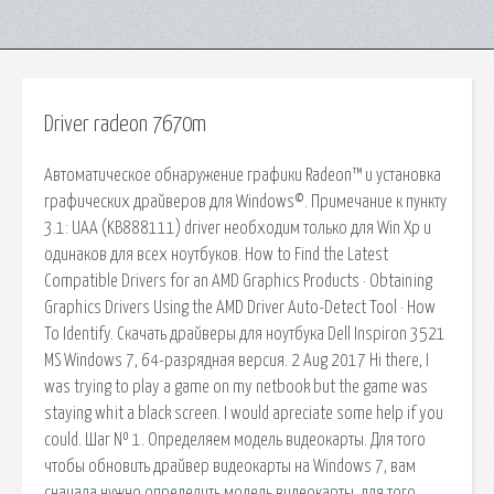
Driver radeon 7670m
Автоматическое обнаружение графики Radeon™ и установка
графических драйверов для Windows©. Примечание к пункту
3.1: UAA (KB888111) driver необходим только для Win Xp и
одинаков для всех ноутбуков. How to Find the Latest
Compatible Drivers for an AMD Graphics Products · Obtaining
Graphics Drivers Using the AMD Driver Auto-Detect Tool · How
To Identify. Скачать драйверы для ноутбука Dell Inspiron 3521
MS Windows 7, 64-разрядная версия. 2 Aug 2017 Hi there, I
was trying to play a game on my netbook but the game was
staying whit a black screen. I would apreciate some help if you
could. Шаг № 1. Определяем модель видеокарты. Для того
чтобы обновить драйвер видеокарты на Windows 7, вам
сначала нужно определить модель видеокарты, для того