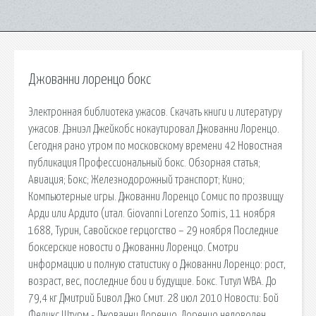
Джованни лоренцо бокс
Электронная библиотека ужасов. Скачать книги и литературу
ужасов. Дэниэл Джейкобс нокаутировал Джованни Лоренцо.
Сегодня рано утром по московскому времени 42 Новостная
публикация Профессиональный бокс. Обзорная статья;
Авиация; Бокс; Железнодорожный транспорт; Кино;
Компьютерные игры. Джованни Лоренцо Сомис по прозвищу
Арди или Ардито (итал. Giovanni Lorenzo Somis, 11 ноября
1688, Турин, Савойское герцогство – 29 ноября Последние
боксерские новости о Джованни Лоренцо. Смотри
информацию и полную статистику о Джованни Лоренцо: рост,
возраст, вес, последние бои и будущие. Бокс. Титул WBA. До
79,4 кг Дмитрий Бивол Джо Смит. 28 июл 2010 Новости: Бой
Феликс Штурм - Джованни Лоренцо. Лоренцо недоволен