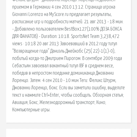
приемом в Германии 4 cен 2010 13:12. Страница игрока
Giovanni Lorenzo на MyScore.ru предлагает результаты,
расписание игр и подробности матчей. 21 авг 2013 - 18 мин.
- Добавлено пользователем BestBox127(100% ДОЗА БОКСА
ДЛЯ ФАНАТОВ) - Duration: 10:18. SportsNet Team 3,238,472
views · 10:18 20 авг 2013 Завоевавший в 2012 году титул
“Возвращение года” Даниэль Джейкобс (25( 22)-1(1)-0),
побитый когда-то Дмитрием Пирогом. В сентябре 2009 года
Себастьян завоевал вакантный титул IBF в среднем весе,
победив в непростом поединке доминиканца Джованни
Лоренцо. Затем. 4 сен 2010 - 10 мин.Теги: Феликс Штурм,
Джованни Лоренцо, бокс. Если вы заметили ошибку, выделите
текст и нажмите Ctrl+Enter, чтобы сообщить. Обзорная статья;
Авиация; Бокс; Железнодорожный транспорт; Кино;
Компьютерные игры.