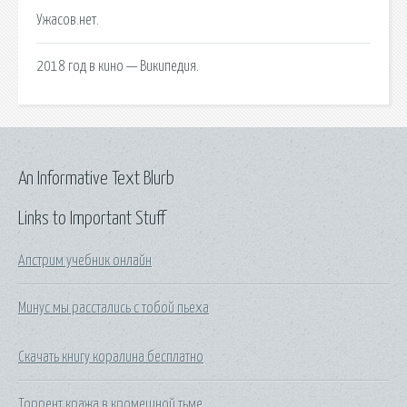
Ужасов.нет.
2018 год в кино — Википедия.
An Informative Text Blurb
Links to Important Stuff
Апстрим учебник онлайн
Минус мы расстались с тобой пьеха
Скачать книгу коралина бесплатно
Торрент кража в кромешной тьме