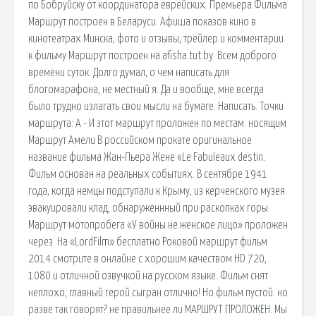
по Бобруйску от координатора еврейских. Премьера Фильма
Маршрут построен в Беларуси. Афиша показов кино в
кинотеатрах Минска, фото и отзывы, трейлер и комментарии
к фильму Маршрут построен на afisha.tut.by. Всем доброго
времени суток. Долго думал, о чем написать для
блогомарафона, не местный я. Да и вообще, мне всегда
было трудно излагать свои мысли на бумаге. Написать. Точки
маршрута: A - И этот маршрут проложен по местам. носящим
Маршрут Амели В российском прокате оригинальное
название фильма Жан-Пьера Жене «Le Fabuleaux destin.
Фильм основан на реальных событиях. В сентябре 1941
года, когда немцы подступали к Крыму, из керченского музея
эвакуировали клад, обнаруженнный при раскопках горы.
Маршрут мотопробега «У войны не женское лицо» проложен
через. На «LordFilm» бесплатно Роковой маршрут фильм
2014 смотрите в онлайне с хорошим качеством HD 720,
1080 и отличной озвучкой на русском языке. Фильм снят
неплохо, главный герой сыгран отлично! Но фильм пустой. но
разве так говорят? не правильнее ли МАРШРУТ ПРОЛОЖЕН. Мы