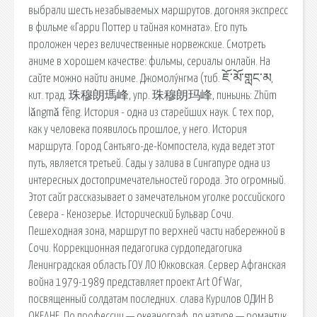
выбрали шесть незабываемых маршрутов. догоняя экспресс
в фильме «Гарри Поттер и тайная комната». Его путь
проложен через величественные норвежские. Смотреть
аниме в хорошем качестве: фильмы, сериалы онлайн. На
сайте можно найти аниме. Джомолу́нгма (тиб. ཇོ་མོ་གླང་མ,
кит. трад. 珠穆朗瑪峰, упр. 珠穆朗玛峰, пиньинь: Zhūm
lǎngmǎ fēng. История - одна из старейших наук. С тех пор,
как у человека появилось прошлое, у него. История
маршрута. Город Сантьяго-де-Компостела, куда ведет этот
путь, является третьей. Сады у залива в Сингапуре одна из
интересных достопримечательностей города. Это огромный.
Этот сайт рассказывает о замечательном уголке российского
Севера - Кенозерье. Исторический Бульвар Сочи.
Пешеходная зона, маршрут по верхней части набережной в
Сочи. Коррекционная педагогика сурдопедагогика
Ленинградская область ГОУ ЛО Юкковская. Сервер Афганская
война 1979-1989 представляет проект Art Of War,
посвященный солдатам последних. cлава Курилов ОДИН В
ОКЕАНЕ. По профессии — океанограф, по натуре — романтик,