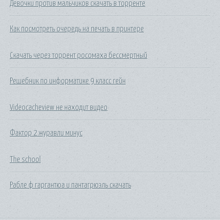
Девочки против мальчиков скачать в торренте
Как посмотреть очередь на печать в принтере
Скачать через торрент росомаха бессмертный
Решебник по информатике 9 класс гейн
Videocacheview не находит видео
Фактор 2 журавли минус
The school
Рабле ф гаргантюа и пантагрюэль скачать