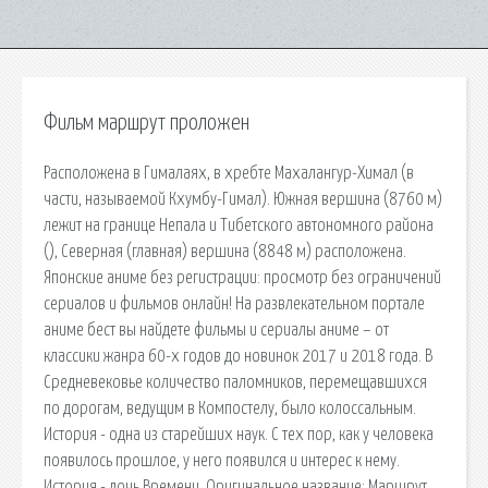
Фильм маршрут проложен
Расположена в Гималаях, в хребте Махалангур-Химал (в
части, называемой Кхумбу-Гимал). Южная вершина (8760 м)
лежит на границе Непала и Тибетского автономного района
(), Северная (главная) вершина (8848 м) расположена.
Японские аниме без регистрации: просмотр без ограничений
сериалов и фильмов онлайн! На развлекательном портале
аниме бест вы найдете фильмы и сериалы аниме – от
классики жанра 60-х годов до новинок 2017 и 2018 года. В
Средневековье количество паломников, перемещавшихся
по дорогам, ведущим в Компостелу, было колоссальным.
История - одна из старейших наук. С тех пор, как у человека
появилось прошлое, у него появился и интерес к нему.
История - дочь Времени. Оригинальное название: Маршрут