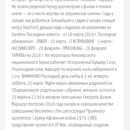
Не читала рецензий перед просмотром и фильм я поняла
иначе — он о мести жертвы за супружеские измены. Сады у
залива: как добраться. Ближайшая к садам у залива станция
метро Bayfront, дальше надо следовать по указателям на
Gardens Последние новости - от 16 марта 2019 г. Последние
обновления: - ЛЯВЛЯ - 16 марта - О М.ПРИШВИНЕ - 5 марта -
НАГЛИМОЗЕРО - 28 февраля - ПРИОНЕЖЬЕ - 26 февраля
ТАРИФЫ на 2018 г: На территории Кенозерского
национального парка работает. Исторический Бульвар Сочи.
Пешеходная зона, маршрут по верхней части набережной в
Сочи. ВНИМАНИЕ! Последний день учебы в 3-ей четверти -
суббота, 23 марта. Ждём наших уважаемых родителей на
Общешкольное родительское собрание, которое состоится
23 марта в 12.00 в актовом зале школы. Смотреть фильм
Маршрут построен 2016 года онлайн в хорошем качестве
совершенно бесплатно и без регистрации! Приятного
просмотра. Сервер Афганская война 1979-1989
представляет проект Art Of War, посвященный солдатам