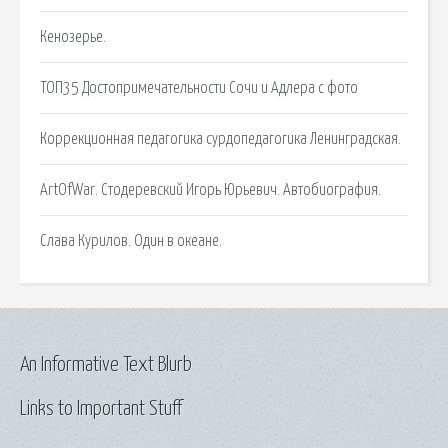
Кенозерье.
ТОП35 Достопримечательности Сочи и Адлера с фото
Коррекционная педагогика сурдопедагогика Ленинградская.
ArtOfWar. Стодеревский Игорь Юрьевич. Автобиография.
Cлава Курилов. Один в океане.
An Informative Text Blurb
Links to Important Stuff