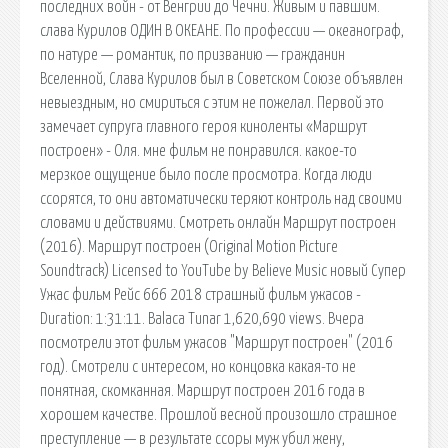
последних войн - от Венгрии до Чечни. Живым и павшим.
cлава Курилов ОДИН В ОКЕАНЕ. По профессии — океанограф,
по натуре — романтик, по призванию — гражданин
Вселенной, Слава Курилов был в Советском Союзе объявлен
невыездным, но смириться с этим не пожелал. Первой это
замечает супруга главного героя киноленты «Маршрут
построен» - Оля. мне фильм не понравился. какое-то
мерзкое ощущение было после просмотра. Когда люди
ссорятся, то они автоматически теряют контроль над своими
словами и действиями. Смотреть онлайн Маршрут построен
(2016). Маршрут построен (Original Motion Picture
Soundtrack) Licensed to YouTube by Believe Music новый Супер
Ужас фильм Рейс 666 2018 страшный фильм ужасов -
Duration: 1:31:11. Balaca Tunar 1,620,690 views. Вчера
посмотрели этот фильм ужасов "Маршрут построен" (2016
год). Смотрели с интересом, но концовка какая-то не
понятная, скомканная. Маршрут построен 2016 года в
хорошем качестве. Прошлой весной произошло страшное
преступление — в результате ссоры муж убил жену,