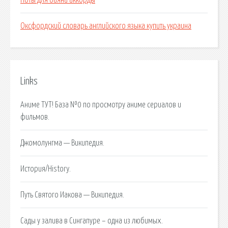
Ноты для баяна аккорды
Оксфордский словарь английского языка купить украина
Links
Аниме ТУТ! База №0 по просмотру аниме сериалов и
фильмов.
Джомолунгма — Википедия.
История/History.
Путь Святого Иакова — Википедия.
Сады у залива в Сингапуре – одна из любимых.