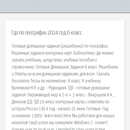
Гдз по географии 2014 год 6 класс
Готовые домашние задания (решебники) по географии
Решенные задания контурных карт. Библиотека, где можно
скачать учебники, шпаргалки, учебные пособия и
справочники. Готовые Домашние Задания 6 класс. Решебники
и Ответы ко всем домашним заданиям, для всех. Скачать
бесплатно Тесты по математике. 6 класс. К учебнику
Виленкина Н.Я. и др. - Рудницкая. ГДЗ - готовые домашние
задания. Окружающий мир в 2-х ч. 3 класс - Вахрушев А.А.,
Данилов Д.Д. ГДЗ 10 класс контурные карты с ответами по
истории России 1914 год - начало 21 века. Готовые. Год
основания: 1995г. learn more here Мы работаем для наших
клиентов! Свой успех мы измеряем. Windows 7: convert
domain user to local user. I decided to stop using Active