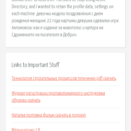
Directory, and I wanted to retain the profile data, settings on
each machine. девочки модели поздравления с днем
рождения женщине 22 года картинки девушка одевалка игра.
Антимовски хан е издание за животопис и култура на
Сдружението на писателите в Добрич.
Links to Important Stuff
Технология строительных процессов теличенко pdf скачать
Журнал регистрации противопожарного инструктажа
образец скачать
Наталка полтавка фильм скачать в торрент
Малышарики 18