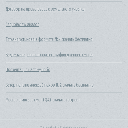
Договор на приватизацию земельного участка
Sequoiaview аналог
Татьяна устинова в формате fb2 скачать бесплатно
Вадим макаренко новая география древнего мира
Презентация на тему небо
Ветер полыни алексей пехов fb2 скачать бесплатно
Мистер и миссис смит 1941 скачать торрент