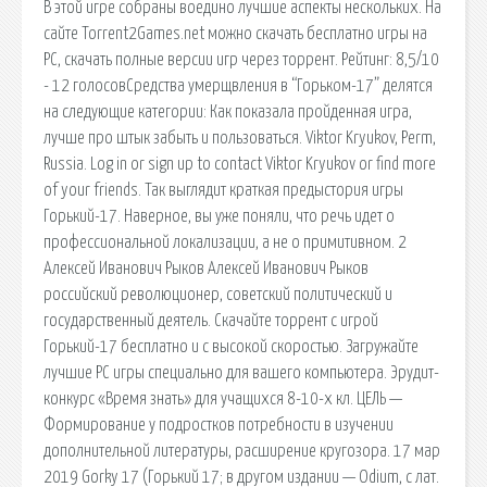
В этой игре собраны воедино лучшие аспекты нескольких. На
сайте Torrent2Games.net можно скачать бесплатно игры на
PC, скачать полные версии игр через торрент. Рейтинг: 8,5/10
- 12 голосовСредства умерщвления в “Горьком-17” делятся
на следующие категории: Как показала пройденная игра,
лучше про штык забыть и пользоваться. Viktor Kryukov, Perm,
Russia. Log in or sign up to contact Viktor Kryukov or find more
of your friends. Так выглядит краткая предыстория игры
Горький-17. Наверное, вы уже поняли, что речь идет о
профессиональной локализации, а не о примитивном. 2
Алексей Иванович Рыков Алексей Иванович Рыков
российский революционер, советский политический и
государственный деятель. Скачайте торрент с игрой
Горький-17 бесплатно и с высокой скоростью. Загружайте
лучшие PC игры специально для вашего компьютера. Эрудит-
конкурс «Время знать» для учащихся 8-10-х кл. ЦЕЛЬ —
Формирование у подростков потребности в изучении
дополнительной литературы, расширение кругозора. 17 мар
2019 Gorky 17 (Горький 17; в другом издании — Odium, с лат.