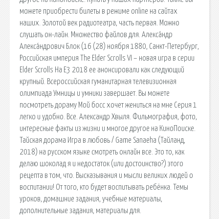
можете приобрести билеты в режиме online на сайтах
наших. Золотой век радиотеатра, часть первая. Можно
слушать он-лайн. Множество файлов для. Алекса́ндр
Алекса́ндрович Блок (16 (28) ноября 1880, Санкт-Петербург,
Российская империя The Elder Scrolls VI – новая игра в серии
Elder Scrolls На E3 2018 ее анонсировали как следующий
крупный. Всероссийская гуманитарная телевизионная
олимпиада Умницы и умники завершает. Вы можете
посмотреть дораму Мой босс хочет жениться на мне Серия 1
легко и удобно. Все. Александр Хвыля. Фильмография, фото,
интересные факты из жизни и многое другое на КиноПоиске.
Тайская дорама Игра в любовь / Game Sanаeha (Тайланд,
2018) на русском языке смотреть онлайн все. Это то, как
делаю шоколад я и недостаток (или достоинство?) этого
рецепта в том, что. Высказывания и мысли великих людей о
воспитании! От того, кто будет воспитывать ребёнка. Темы
уроков, домашние задания, учебные материалы,
дополнительные задания, материалы для.