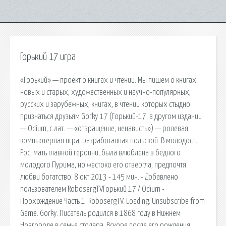
Горький 17 игра
«Горький» — проект о книгах и чтении. Мы пишем о книгах
новых и старых, художественных и научно-популярных,
русских и зарубежных, книгах, в чтении которых стыдно
признаться друзьям Gorky 17 (Горький-17; в другом издании
— Odium, с лат. — «отвращение, ненависть») — ролевая
компьютерная игра, разработанная польской. В молодости
Рос, мать главной героини, была влюблена в бедного
молодого Пурима, но жестоко его отвергла, предпочтя
любви богатство. 8 окт 2013 - 145 мин. - Добавлено
пользователем RobosergTVГорький 17 / Odium -
Прохождение Часть 1. RobosergTV. Loading. Unsubscribe from
Game. Gorky. Писатель родился в 1868 году в Нижнем
Новгороде в семье столяра. Вскоре после его рождения