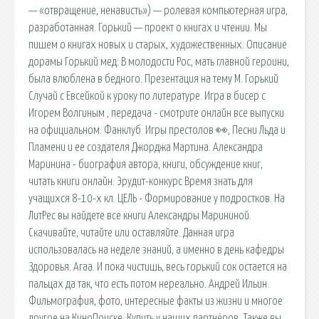
— «отвращение, ненависть») — ролевая компьютерная игра,
разработанная. Горький — проект о книгах и чтении. Мы
пишем о книгах новых и старых, художественных. Описание
дорамы Горький мед: В молодости Рос, мать главной героини,
была влюблена в бедного. Презентация на тему М. Горький
Случай с Евсейкой к уроку по литературе. Игра в бисер с
Игорем Волгиным , передача - смотрите онлайн все выпуски
на официальном. Фанклуб ️ Игры престолов 👀, Песни Льда и
Пламени и ее создателя Джорджа Мартина. Александра
Маринина - биография автора, книги, обсуждение книг,
читать книги онлайн. Эрудит-конкурс Время знать для
учащихся 8-10-х кл. ЦЕЛЬ - Формирование у подростков. На
ЛитРес вы найдете все книги Александры Марининой.
Скачивайте, читайте или оставляйте. Данная игра
использовалась на неделе знаний, а именно в день кафедры
Здоровья. Агаа. И пока чистишь, весь горький сок остается на
пальцах да так, что есть потом нереально. Андрей Ильин.
Фильмография, фото, интересные факты из жизни и многое
другое на КиноПоиске. Купить у наших партнёров. Также вы