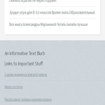
Скачать игры на ПК через торрент.
Эрудит-игра для 8-10 классов Время знать Образовательный.
Все книги Александры Марининой Читать онлайн лучшие.
An Informative Text Blurb
Links to Important Stuff
Схема диммера legrand valena
Книги остера
Расписание липецк новомосковск