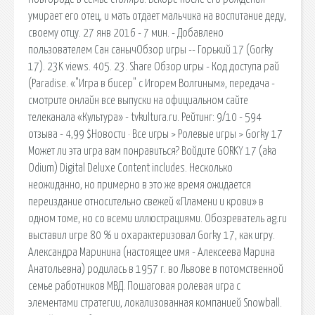
умирает его отец, и мать отдает мальчика на воспитание деду,
своему отцу. 27 янв 2016 - 7 мин. - Добавлено
пользователем Сан санычОбзор игры -- Горький 17 (Gorky
17). 23K views. 405. 23. Share Обзор игры - Код доступа рай
(Paradise. «"Игра в бисер" с Игорем Волгиным», передача -
смотрите онлайн все выпуски на официальном сайте
телеканала «Культура» - tvkultura.ru. Рейтинг: 9/10 - 594
отзыва - 4,99 $Новости · Все игры > Ролевые игры > Gorky 17
Может ли эта игра вам понравиться? Войдите GORKY 17 (aka
Odium) Digital Deluxe Content includes. Несколько
неожиданно, но примерно в это же время ожидается
переиздание относительно свежей «Пламени и крови» в
одном томе, но со всеми иллюстрациями. Обозреватель ag.ru
выставил игре 80 % и охарактеризовал Gorky 17, как игру.
Александра Маринина (настоящее имя - Алексеева Марина
Анатольевна) родилась в 1957 г. во Львове в потомственной
семье работников МВД. Пошаговая ролевая игра с
элементами стратегии, локализованная компанией Snowball.