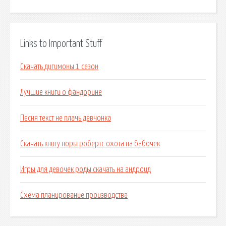
Links to Important Stuff
Скачать дигимоны 1 сезон
Лучшие книги о фандорине
Песня текст не плачь девчонка
Скачать книгу норы робертс охота на бабочек
Игры для девочек роды скачать на андроид
Схема планирование производства