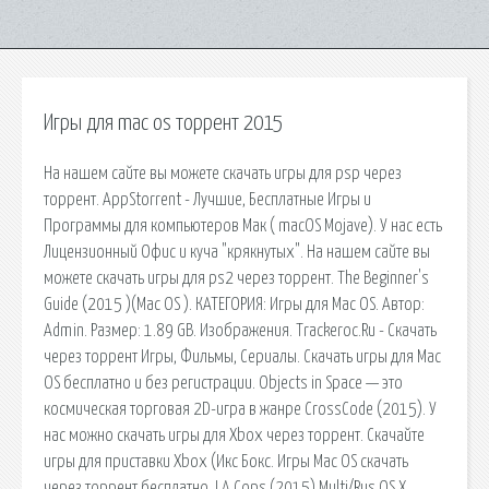
Игры для mac os торрент 2015
На нашем сайте вы можете скачать игры для psp через
торрент. AppStorrent - Лучшие, Бесплатные Игры и
Программы для компьютеров Мак ( macOS Mojave). У нас есть
Лицензионный Офис и куча "крякнутых". На нашем сайте вы
можете скачать игры для ps2 через торрент. The Beginner's
Guide (2015 )(Mac OS ). КАТЕГОРИЯ: Игры для Mac OS. Автор:
Admin. Размер: 1.89 GB. Изображения. Trackeroc.Ru - Скачать
через торрент Игры, Фильмы, Сериалы. Скачать игры для Mac
OS бесплатно и без регистрации. Objects in Space — это
космическая торговая 2D-игра в жанре CrossCode (2015). У
нас можно скачать игры для Xbox через торрент. Скачайте
игры для приставки Xbox (Икс Бокс. Игры Mac OS скачать
через торрент бесплатно. LA Cops (2015) Multi/Rus OS X