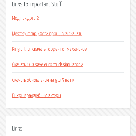
Links to Important Stuff
Мод пак дота 2
Mystery mmp 70dt2 прошивка скачать
King arthur скачать торрент от механиков
Скачать 100 save euro truck simulator 2
Скачать обновления на gta 5 на пк
Вихри враждебные актеры
Links