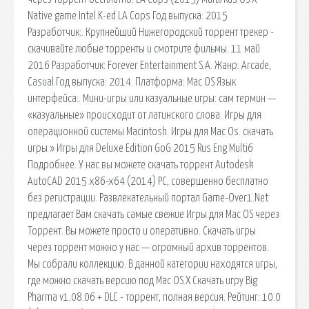
Native game Intel K-ed LA Cops Год выпуска: 2015
Разработчик:. Крупнейший Нижегородский торрент трекер -
скачивайте любые торренты и смотрите фильмы. 11 май
2016 Разработчик: Forever Entertainment S.A. Жанр: Arcade,
Casual Год выпуска: 2014. Платформа: Mac OS Язык
интерфейса:. Мини-игры или казуальные игры: сам термин —
«казуальные» происходит от латинского слова. Игры для
операционной системы Macintosh. Игры для Mac Os. скачать
игры » Игры для Deluxe Edition GoG 2015 Rus Eng Multi6
Подробнее. У нас вы можете скачать торрент Autodesk
AutoCAD 2015 x86-x64 (2014) PC, совершенно бесплатно
без регистрации. Развлекательный портал Game-Over1.Net
предлагает Вам скачать самые свежие Игры для Mac OS через
Торрент. Вы можете просто и оперативно. Скачать игры
через торрент можно у нас — огромный архив торрентов.
Мы собрали коллекцию. В данной категории находятся игры,
где можно скачать версию под Mac OS X Скачать игру Big
Pharma v1.08.06 + DLC - торрент, полная версия. Рейтинг: 10.0