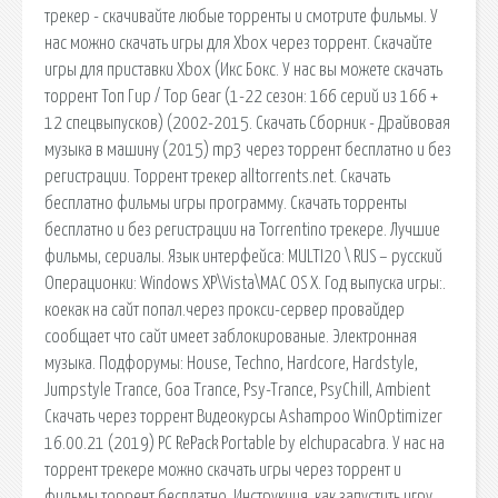
трекер - скачивайте любые торренты и смотрите фильмы. У
нас можно скачать игры для Xbox через торрент. Скачайте
игры для приставки Xbox (Икс Бокс. У нас вы можете скачать
торрент Топ Гир / Top Gear (1-22 сезон: 166 серий из 166 +
12 спецвыпусков) (2002-2015. Скачать Сборник - Драйвовая
музыка в машину (2015) mp3 через торрент бесплатно и без
регистрации. Торрент трекер alltorrents.net. Скачать
бесплатно фильмы игры программу. Скачать торренты
бесплатно и без регистрации на Torrentino трекере. Лучшие
фильмы, сериалы. Язык интерфейса: MULTI20 \ RUS – русский
Операционки: Windows XP\Vista\MAC OS X. Год выпуска игры:.
коекак на сайт попал.через прокси-сервер провайдер
сообщает что сайт имеет заблокированые. Электронная
музыка. Подфорумы: House, Techno, Hardcore, Hardstyle,
Jumpstyle Trance, Goa Trance, Psy-Trance, PsyChill, Ambient
Скачать через торрент Видеокурсы Ashampoo WinOptimizer
16.00.21 (2019) PC RePack Portable by elchupacabra. У нас на
торрент трекере можно скачать игры через торрент и
фильмы торрент бесплатно. Инструкция, как запустить игру