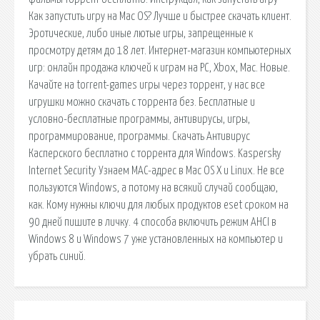
Как запустить игру на Mac OS? Лучше и быстрее скачать клиент.
Эротические, либо иные лютые игры, запрещенные к
просмотру детям до 18 лет. Интернет-магазин компьютерных
игр: онлайн продажа ключей к играм на PC, Xbox, Mac. Новые.
Качайте на torrent-games игры через торрент, у нас все
игрушки можно скачать с торрента без. Бесплатные и
условно-бесплатные программы, антивирусы, игры,
программирование, программы. Скачать Антивирус
Касперского бесплатно с торрента для Windows. Kaspersky
Internet Security Узнаем MAC-адрес в Mac OS X и Linux. Не все
пользуются Windows, а потому на всякий случай сообщаю,
как. Кому нужны ключи для любых продуктов eset сроком на
90 дней пишите в личку. 4 способа включить режим AHCI в
Windows 8 и Windows 7 уже установленных на компьютер и
убрать синий.