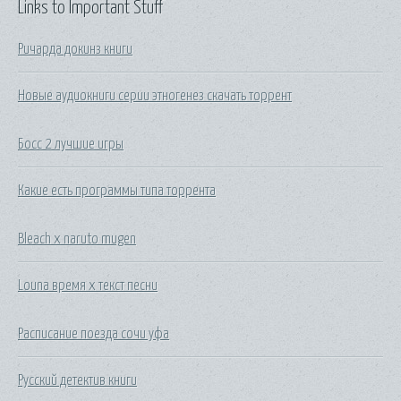
Links to Important Stuff
Ричарда докинз книги
Новые аудиокниги серии этногенез скачать торрент
Босс 2 лучшие игры
Какие есть программы типа торрента
Bleach x naruto mugen
Louna время x текст песни
Расписание поезда сочи уфа
Русский детектив книги