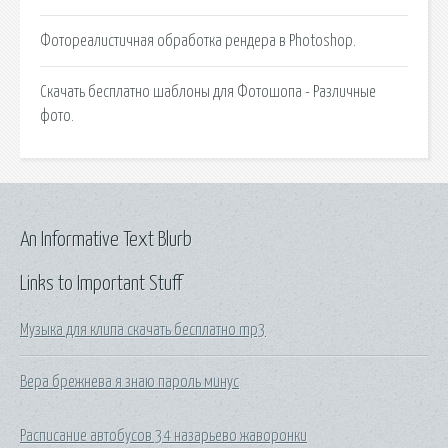
Фотореалистичная обработка рендера в Photoshop.
Скачать бесплатно шаблоны для Фотошопа - Различные
фото.
An Informative Text Blurb
Links to Important Stuff
Музыка для клипа скачать бесплатно mp3
Вера брежнева я знаю пароль минус
Расписание автобусов 34 назарьево жаворонки