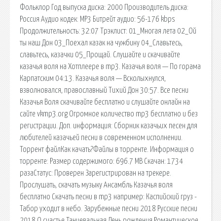
Фольклор Год выпуска диска: 2000 Производитель диска:
Россия Аудио кодек: MP3 Битрейт аудио: 56-176 kbps
Продолжительность: 32:07 Трэклист: 01_Многая лета 02_Ой
ты наш Дон 03_Поехал казак на чужбину 04_Славьтесь,
славьтесь, казачки 05_Прощай. Слушайте и скачивайте
казачья воля на Хотплеере в mp3. Казачья воля — По горама
Карпатским 04:13. Казачья воля — Всколыхнулся,
взволновался, православный Тихий Дон 30:57. Все песни
Казачья Воля скачивайте бесплатно и слушайте онлайн на
сайте vkmp3.org Огромное количество mp3 бесплатно и без
регистрации. Доп. информация: Сборник казачьих песен для
любителей казачьей песни в современном исполнении.
Торрент файлКак качать?Файлы в торренте. Информация о
торренте: Размер содержимого: 696.7 MB Скачан: 1734
разаСтатус: Проверен Зарегистрирован на трекере.
Прослушать, скачать музыку Ансамбль Казачья воля
бесплатно Скачать песни в mp3 например: Каспийский груз -
Табор уходит в небо. Зарубежные песни 2018 Русские песни
2018 О счастье Танцевальная День рождения Романтическое