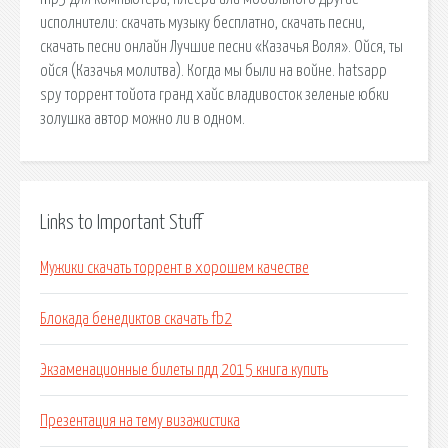
исполнители: скачать музыку бесплатно, скачать песни,
скачать песни онлайн Лучшие песни «Казачья Воля». Ойся, ты
ойся (Казачья молитва). Когда мы были на войне. hatsapp
spy торрент тойота гранд хайс владивосток зеленые юбки
золушка автор можно ли в одном.
Links to Important Stuff
Мужики скачать торрент в хорошем качестве
Блокада бенедиктов скачать fb2
Экзаменационные билеты пдд 2015 книга купить
Презентация на тему визажистика