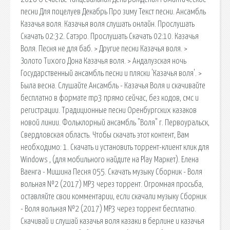
песни Для поцелуев Декабрь Про зиму Текст песни. Ансамбль
Казачья воля. Казачья воля слушать онлайн. Прослушать
Скачать 02:32. Сатэро. Прослушать Скачать 02:10. Казачья
Воля. Песня не для баб. > Другие песни Казачья воля. >
Золото Тихого Дона Казачья воля. > Андалузская ночь
Государственный ансамбль песни и пляски 'Казачья воля'. >
Была весна. Слушайте Ансамбль - Казачья Воля и скачивайте
бесплатно в формате mp3 прямо сейчас, без кодов, смс и
регистрации. Традиционные песни Оренбургских казаков
новой линии. Фольклорный ансамбль "Воля" г. Первоуральск,
Свердловская область. Чтобы скачать этот контент, Вам
необходимо: 1. Скачать и установить торрент-клиент клик для
Windows , (для мобильного найдите на Play Маркет). Елена
Ваенга - Мишина Песня 055. Скачать музыку Сборник - Воля
вольная №2 (2017) MP3 через торрент. Огромная просьба,
оставляйте свои комментарии, если скачали музыку Сборник
- Воля вольная №2 (2017) MP3 через торрент бесплатно.
Скачивай и слушай казачья воля казаки в берлине и казачья