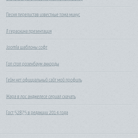
Песня перелистав известные тома минус
Л гераскина презентация
Joomla шаблоны софт
Гоп стоп розенбаум аккорды
Гейм нет официальный сайт мой профиль
Жара в лос анджелесе сериал скачать
Гост 52875 в редакции 2014 года