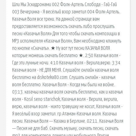
Шли Мы Эскадронами 002 Фолк-Артель Слобода - Гай-Гай
003 Вечеринка - Я весёлый взор заметил 004 Фолк-Артель.
Казачья Воля все треки. На данной странице вам
предоставляется возможность скачать либо прослушать
песни «Казачья Воля» Для того чтобы скачать композиции в
MP3 исполнителя «Казачья Воля», Вам необходимо кликнуть
по кнопке «Скачать». ★ Ну вот тут песни КАЗАЧЬЯ ВОЛЯ
которые можешь скачать бесплатно ★. 2:50 Казачья воля -
Где эти лунные ночи. 4:10 Казачья воля - Верила,верю. 3:34
Казачья воля - НЕ ДЛЯ МЕНЯ. Слушайте онлайн казачья воля
бесплатно на diskoteka80.com. Слушать онлайн - казачья
воля бесплатно. Казачья Воля - Когда мы были на войне.
03:13. казачьи казачья воля cкачать бесплатно, как и казачья
воля - Kosil seno starichok, Казачья воля - Верила, верила,
верю, казачья воля - никто травушку не косит, Казачья воля -
Я весёлый взор заметил. гр.Атаман-Казачья воля. Казачьи
песни. Казачья Воля — Казаки в Берлине. 02:11. Казачья Воля
— Песня не для баб. Скачать музыку, скачать песни, скачать
mp3 для компьютера, плеера или мобильного Другие