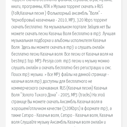
книги, программы, КПК » Музыка торрент скачать » RUS
(Folk,Казачья песня ) Фольклорный ансамбль "Воля" -
Чернобровый казаченька - 2010, MP3, 320 kbps торрент
скачать бесплатно. На музыкальном портале Зайцев.нет Вы
можете скачать песни Казачьи Воля бесплатно в mp3. Лучшая
музыкальная подборка и альбомы исполнителя Казачья
Воля. Здесь вы можете скачать в mp3 и слушать онлайн
бесплатно песни Казачья воля. Все песни от Казачья воля на
bestmp3.top. MP3-Pesnja.com: mp3 песни и музыку можно
слушать онлайн и скачать бесплатно без регистрации и смс.
Поиск mp3 музыки. > Все MP3 файлы на данной странице -
казачья воля.mp3 доступны для бесплатного не
коммерческого скачивания. RUS (Казачья песня) Казачья
Воля "Золото Тихого Дона" - 2005, MP3 (tracks) На этой
странице Вы можете скачать Ансамбль Казачья воля в
хорошем/отличном качестве (320Kbps) в формате mp3, а
также Сатэро - Казачья воля, Сатэро - Казачья воля, Казачья
воля Слушайте музыку Ансамбль Казачья воля онлайн и