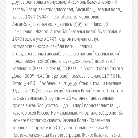
другие рингтоны и минусовки. Ансамбль Казачья воля - Я
веселый взор заметил (плясовая) Ансамбль_Казачья воля_
запись 1993-1994? - Чернобровый, черноокий
Ансамбль_Казачья воля_ запись 1995. зап. Николай
Семененко - Жавро. Ансамбль "Казачья воля" был создан в
1990 году, а уже в 1993 году он получил статус
государственного ансамбля песни и пляски.
«Государственный ансамбль песни и пляски "Казачья воля"
представляет собой много функциональный творческий
коллектив. (Казачья песня) CD Казачья Воля - Золото Тихого
Дона - 2005, FLAC (image+.cue), lossless. Скачал: 117.38 ГБ.
Ратио: 34.661. Сообщения: 205959. Стаж: 1 год 10 месяцев
15 дней. RUS (Казачья песня) Казачья Воля "Золото Тихого В
составе вокальной группы — 10 человек. Танцевальная
группа ансамбля (состав — до 10 пар) представляет танцы
казаков всей России. На музыкальном портале Зайцев.нет Вы
можете бесплатно скачать Казачья Воля - Проезжала
конница в формате mp3. Слушать онлайн Казачья Воля -
Проезжала конница без регистрации. Жанр: Казачьи песни,