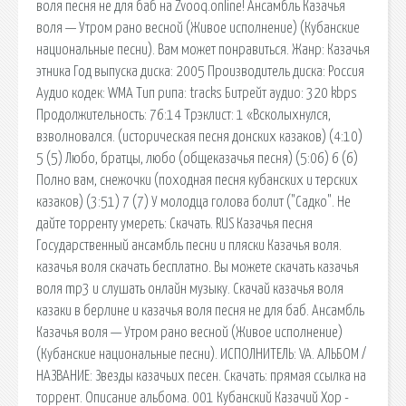
воля песня не для баб на Zvooq.online! Ансамбль Казачья
воля — Утром рано весной (Живое исполнение) (Кубанские
национальные песни). Вам может понравиться. Жанр: Казачья
этника Год выпуска диска: 2005 Производитель диска: Россия
Аудио кодек: WMA Тип рипа: tracks Битрейт аудио: 320 kbps
Продолжительность: 76:14 Трэклист: 1 «Всколыхнулся,
взволновался. (историческая песня донских казаков) (4:10)
5 (5) Любо, братцы, любо (общеказачья песня) (5:06) 6 (6)
Полно вам, снежочки (походная песня кубанских и терских
казаков) (3:51) 7 (7) У молодца голова болит ("Садко". Не
дайте торренту умереть: Скачать. RUS Казачья песня
Государственный ансамбль песни и пляски Казачья воля.
казачья воля скачать бесплатно. Вы можете скачать казачья
воля mp3 и слушать онлайн музыку. Скачай казачья воля
казаки в берлине и казачья воля песня не для баб. Ансамбль
Казачья воля — Утром рано весной (Живое исполнение)
(Кубанские национальные песни). ИСПОЛНИТЕЛЬ: VA. АЛЬБОМ /
НАЗВАНИЕ: Звезды казачьих песен. Скачать: прямая ссылка на
торрент. Описание альбома. 001 Кубанский Казачий Хор -