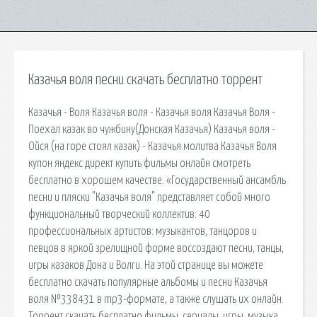
Казачья воля песни скачать бесплатно торрент
Казачья - Воля Казачья воля - Казачья воля Казачья Воля -
Поехал казак во чужбину(Донская Казачья) Казачья воля -
Ойся (на горе стоял казак) - Казачья молитва Казачья Воля
купон яндекс директ купить фильмы онлайн смотреть
бесплатно в хорошем качестве. «Государственный ансамбль
песни и пляски "Казачья воля" представляет собой много
функциональный творческий коллектив: 40
профессиональных артистов: музыкантов, танцоров и
певцов в яркой зрелищной форме воссоздают песни, танцы,
игры казаков Дона и Волги. На этой странице вы можете
бесплатно скачать популярные альбомы и песни Казачья
воля №338431 в mp3-формате, а также слушать их онлайн.
Торрент скачать бесплатно фильмы, сериалы, игры, музыка,