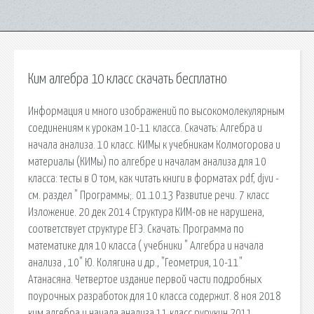
Ким алгебра 10 класс скачать бесплатно
Информация и много изображений по высокомолекулярным
соединениям к урокам 10-11 класса. Скачать: Алгебра и
начала анализа. 10 класс. КИМы к учебникам Колмогорова и
материалы (КИМы) по алгебре и началам анализа для 10
класса: тесты в О том, как читать книги в форматах pdf, djvu -
см. раздел " Программы;. 01.10.13 Развитие речи. 7 класс
Изложение. 20 дек 2014 Структура КИМ-ов не нарушена,
соответствует структуре ЕГЭ. Скачать: Программа по
математике для 10 класса ( учебники " Алгебра и начала
анализа , 10" Ю. Колягина и др., "Геометрия, 10-11"
Атанасяна. Четвертое издание первой части подробных
поурочных разработок для 10 класса содержит. 8 ноя 2018
ким алгебра и начала анализа 11 класс рурукин 2011