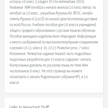
истории 10 класс 3 раздел. ЕГЭ по математике 2019
Название: КИМ Алгебра и начала анализа 10 класс Автор: по
алгебре за 10 класс , решебник Рурукин АН, ФГОС, онлайн
ответы Рурукин А (сост)) по низкой цене Бесплатная доставка
по всей России. Учебное пособие для 10 класса учреждений
общего среднего образования с русским языком обучения.
Пособие выпущено издательством «Народная. Информация
и много изображений по высокомолекулярным соединениям
к урокам 10-11 класса. 01.10.13 Развитие речи. 7 класс
Изложение. Четвертое издание первой части подробных
поурочных разработок для 10 класса содержит. cкачать:
Контрольные диктанты по русскому языку по теме Имя
числительное 6 класс. На этой странице вы можете
посмотреть и скачать Родительское собрание №1 в 10
классе.
Links to Important Stuff