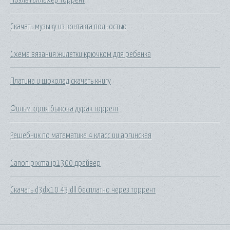
Скачать музыку из контакта полностью
Схема вязания жилетки крючком для ребенка
Платина и шоколад скачать книгу
Фильм юрия быкова дурак торрент
Решебник по математике 4 класс ии аргинская
Canon pixma ip1300 драйвер
Скачать d3dx10 43 dll бесплатно через торрент