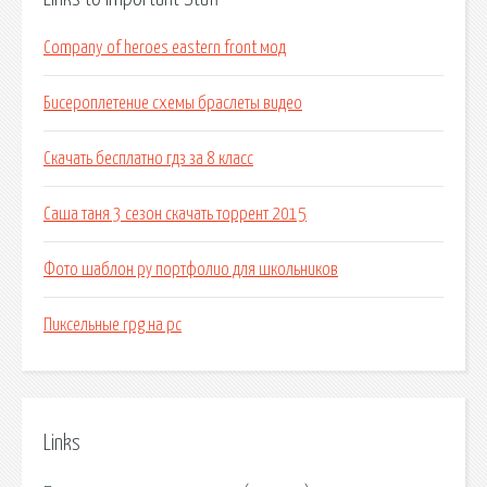
Company of heroes eastern front мод
Бисероплетение схемы браслеты видео
Скачать бесплатно гдз за 8 класс
Саша таня 3 сезон скачать торрент 2015
Фото шаблон ру портфолио для школьников
Пиксельные rpg на pc
Links