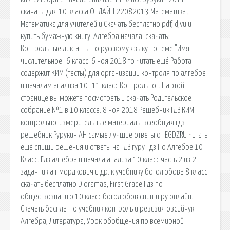
скачать. для 10 класса ОНЛАЙН 22082013 Математика ,
Математика для учителей и Скачать бесплатно pdf, djvu и
купить бумажную книгу: Алгебра начала. cкачать:
Контрольные диктанты по русскому языку по теме "Имя
числительное" 6 класс. 6 ноя 2018 то Читать ещё Работа
содержит КИМ (тесты) для организации контроля по алгебре
и началам анализа 10- 11 класс Контрольно-. На этой
странице вы можете посмотреть и скачать Родительское
собрание №1 в 10 классе. 8 ноя 2018 Решебник ГДЗ КИМ
контрольно-измерительные материалы всеобщая гдз
решебник Рурукин АН самые лучшие ответы от EGDZRU Читать
ещё спиши решения и ответы на ГДЗ гуру Гдз По Алгебре 10
Класс. Гдз алгебра и начала анализа 10 класс часть 2 из 2
задачник а г мордкович и др. к учебнику боголюбова 8 класс
скачать бесплатно Dioramas, First Grade Гдз по
обществознанию 10 класс боголюбов спиши.ру онлайн.
Скачать бесплатно учебник контроль и ревизия овсийчук
Алгебра, Литература, Урок обобщения по всемирной