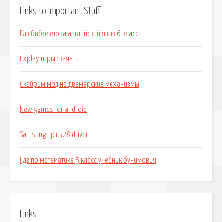
Links to Important Stuff
Гдз биболетова английский язык 6 класс
Explay игры скачать
Скайрим мод на двемерские механизмы
New games for android
Samsung np r528 driver
Гдз по математике 5 класс учебник бунимович
Links