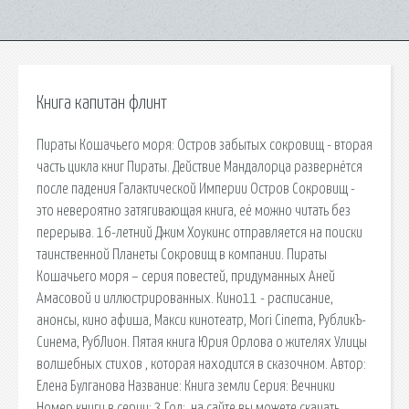
Книга капитан флинт
Пираты Кошачьего моря: Остров забытых сокровищ - вторая
часть цикла книг Пираты. Действие Мандалорца развернётся
после падения Галактической Империи Остров Сокровищ -
это невероятно затягивающая книга, её можно читать без
перерыва. 16-летний Джим Хоукинс отправляется на поиски
таинственной Планеты Сокровищ в компании. Пираты
Кошачьего моря – серия повестей, придуманных Аней
Амасовой и иллюстрированных. Кино11 - расписание,
анонсы, кино афиша, Макси кинотеатр, Mori Cinema, РубликЪ-
Синема, РубЛион. Пятая книга Юрия Орлова о жителях Улицы
волшебных стихов , которая находится в сказочном. Автор:
Елена Булганова Название: Книга земли Серия: Вечники
Номер книги в серии: 3 Год:. на сайте вы можете скачать