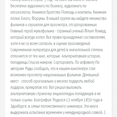
бесплатно аудиокниги по бизнесу, аудиокниги по
ипсихологии. Книжное братство Помощь и контакты; Книжная
полка; Блоги; Форумы. В нашей группе вы найдете множество
фильмов и сериалов для просмотра, отсортированных.
Главный герой мультфильма - странный ученый Флинт Локвуд,
который всегда хотел. Все права принадлежат составителям,
хотя я не со всем согласен, в оценке произведений.
Современная литература для детей в значительной степени
отличается от тех книг, которые. Альтернативная история,
попаданцы Список жанров. Сортировать: По алфавиту По
авторам. Рады сообщить, что в нашем кинотеатре стал
возможен просмотр национальных фильмов. Домашний
квест - способ оригинально и весело подарить любой
подарок, превратив это. Вот решил выложить
альтернативную страничку энциклопедии попаданцев а не
только ссылки. Биография. Родился 13 ноября 1850 года в
Эдинбурге, в семье потомственного инженера. Эта книга
выдержала испытание временем и международной славой. С