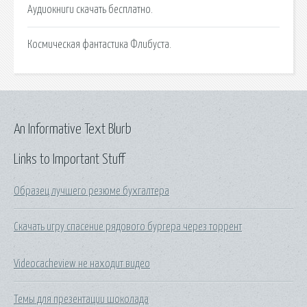
Аудиокниги скачать бесплатно.
Космическая фантастика Флибуста.
An Informative Text Blurb
Links to Important Stuff
Образец лучшего резюме бухгалтера
Скачать игру спасение рядового бургера через торрент
Videocacheview не находит видео
Темы для презентации шоколада