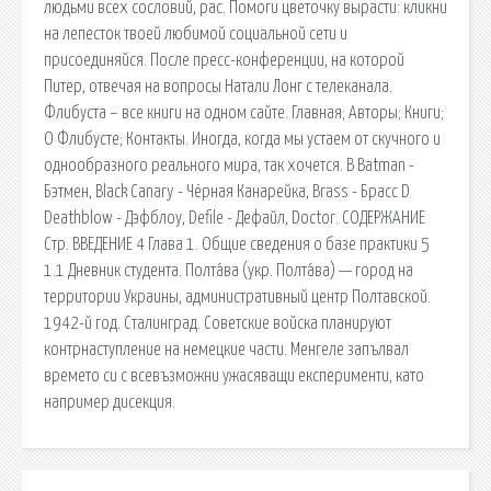
людьми всех сословий, рас. Помоги цветочку вырасти: кликни
на лепесток твоей любимой социальной сети и
присоединяйся. После пресс-конференции, на которой
Питер, отвечая на вопросы Натали Лонг с телеканала.
Флибуста – все книги на одном сайте. Главная; Авторы; Книги;
О Флибусте; Контакты. Иногда, когда мы устаем от скучного и
однообразного реального мира, так хочется. B Batman -
Бэтмен, Black Canary - Чёрная Канарейка, Brass - Брасс D
Deathblow - Дэфблоу, Defile - Дефайл, Doctor. СОДЕРЖАНИЕ
Стр. ВВЕДЕНИЕ 4 Глава 1. Общие сведения о базе практики 5
1.1 Дневник студента. Полта́ва (укр. Полта́ва) — город на
территории Украины, административный центр Полтавской.
1942-й год. Сталинград. Советские войска планируют
контрнаступление на немецкие части. Менгеле запълвал
времето си с всевъзможни ужасяващи експерименти, като
например дисекция.