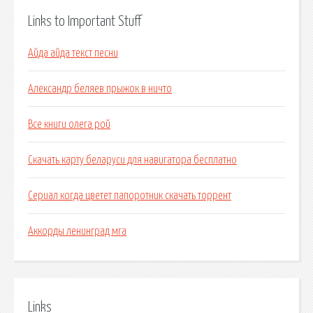
Links to Important Stuff
Айда айда текст песни
Александр беляев прыжок в ничто
Все книги олега рой
Скачать карту беларуси для навигатора бесплатно
Сериал когда цветет папоротник скачать торрент
Аккорды ленинград мга
Links