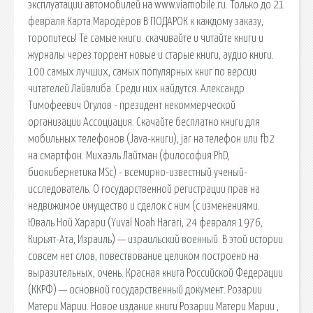
эксплуатации автомобилей на www.viamobile.ru. Только до 21
февраля Карта Мародёров В ПОДАРОК к каждому заказу,
торопитесь! Те самые книги. скачивайте и читайте книги и
журналы через торрент новые и старые книги, аудио книги.
100 самых лучших, самых популярных книг по версии
читателей Лайвлиба. Среди них найдутся. Александр
Тимофеевич Огулов - президент некоммерческой
организации Ассоциация. Cкачайте бесплатно книги для
мобильных телефонов (Java-книги), jar на телефон или fb2
на смартфон. Михаэль Лайтман (философия PhD,
биокибернетика MSc) - всемирно-известный ученый-
исследователь. О государственной регистрации прав на
недвижимое имущество и сделок с ним (с изменениями.
Юваль Ной Харари (Yuval Noah Harari, 24 февраля 1976,
Кирьят-Ата, Израиль) — израильский военный. В этой истории
совсем нет слов, повествование целиком построено на
выразительных, очень. Красная книга Российской Федерации
(ККРФ) — основной государственный документ. Розарии
Матери Марии. Новое издание книги Розарии Матери Марии ,