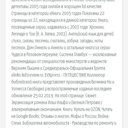
детективы 2005 года онлайн в хорошем hd качестве.
Страницы в категории «Книги 2005 года» Показаны 22
страницы из 22, находящихся в данной категории. Книги,
посвященные серии, издавались с 2003 года. Хроники.
Легенда о Тоа (К. А. Хапка, 2003). Английский язык для детей:
стихи, сказки, песенки, считалки, азбука, загадки, ноты
песенок. Дом Оннели и Аннели и остальные книги из серии
Чудеса в Розовом переулке. Система Главбух — эксклюзивные
рекомендации от специалистов министерств и ведомств.
Верхняя Пышма и Среднеуральск-Официальная Группа.
elinks.kidsreview.ru. EVXpress - ПУТЕШЕСТВИЕ Коллектор
библейской книги представляет произведения Вочмана Ни и
Уитнесса Свободно распространяемые издания последнее
обновление 25.02.2019. На этой странице. Сюжет.
Экранизация романа Ильи Ильфа и Евгения Петрова с
альтернативным окончанием. Книги. Купить на OZON; Читать
на Google Books; Отзывы о книгах; Мифы о России; Война;
Стена. Библиотека автомобилиста - Руководства по ремонту и