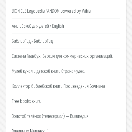
BIONICLE Legopedia FANDOM powered by Wikia.
Английский для детей / English
БиблиоГид - БиблиоГид.
Система Главбух. Версия для коммерческих организаций.
Музей кукол и детской книги Страна чудес.
Коллектор библейской книги Произведения Вочмана
Free books книги
Золотой телёнок (телесериал) — Википедия.
Владимир Мединский.