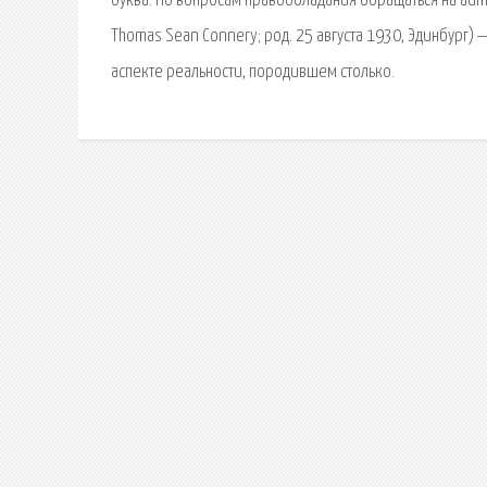
буква. По вопросам правообладания обращаться на admin
Thomas Sean Connery; род. 25 августа 1930, Эдинбург)
аспекте реальности, породившем столько.