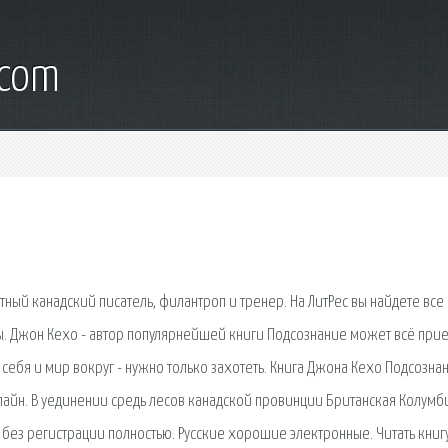
.com
тный канадский писатель, филантроп и тренер. На ЛитРес вы найдете все
вы. Джон Кехо - автор популярнейшей книги Подсознание может всё при
ть себя и мир вокруг - нужно только захотеть. Книга Джона Кехо Подсозна
 онлайн. В уединении средь лесов канадской провинции Британская Колумб
о без регистрации полностью. Русские хорошие электронные. Читать книг