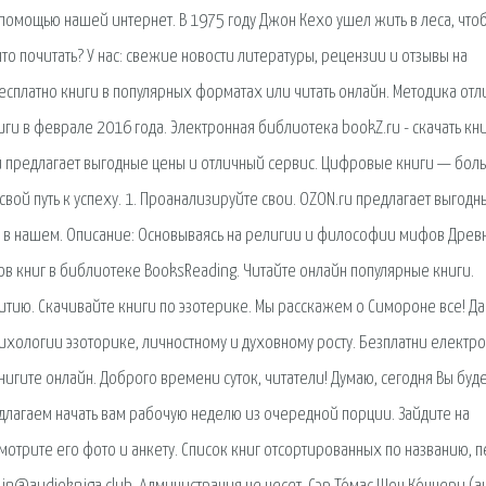
помощью нашей интернет. В 1975 году Джон Кехо ушел жить в леса, что
что почитать? У нас: свежие новости литературы, рецензии и отзывы на
есплатно книги в популярных форматах или читать онлайн. Методика отл
ги в феврале 2016 года. Электронная библиотека bookZ.ru - скачать кн
ru предлагает выгодные цены и отличный сервис. Цифровые книги — бо
свой путь к успеху. 1. Проанализируйте свои. OZON.ru предлагает выгодн
 в нашем. Описание: Основываясь на религии и философии мифов Древ
ров книг в библиотеке BooksReading. Читайте онлайн популярные книги.
витию. Скачивайте книги по эзотерике. Мы расскажем о Симороне все! Д
сихологии эзоторике, личностному и духовному росту. Безплатни електр
нигите онлайн. Доброго времени суток, читатели! Думаю, сегодня Вы буд
едлагаем начать вам рабочую неделю из очередной порции. Зайдите на
мотрите его фото и анкету. Список книг отсортированных по названию, 