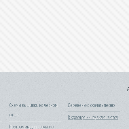
A
Схемы вышивки на черном
Деревенька скачать песню
фоне
В красную книгу включаются
Программы для ворлд оф