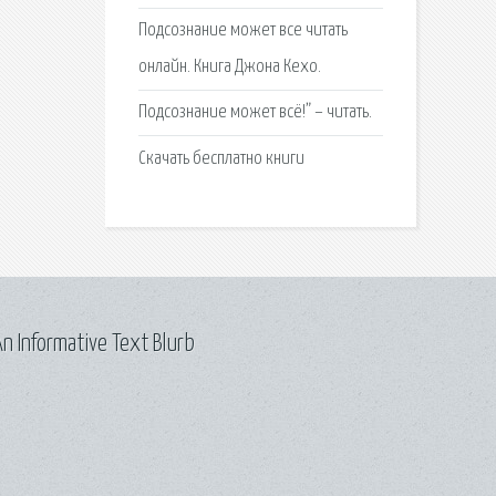
Подсознание может все читать
онлайн. Книга Джона Кехо.
Подсознание может всё!” – читать.
Cкачать бесплатно книги
n Informative Text Blurb