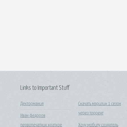
Links to Important Stuff
Дектормания
Скачать мэрилин 1 сезон
через торрент
Иван федоров
первопечатник краткое
Хочу мобилу создатель