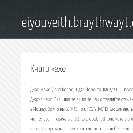
eiyouveith.braythwayt
Книги кехо
Джон Кехо (John Kehoe, 1934, Торонто, Канада) — извес
Джона Кехо. Скачивайте, читайте или оставляйте отзы
в Москву. Во что вы ВЕРИТЕ, то и ПОЛУЧАЕТЕ! Как измени
может всё! — скачать в fb2, txt, epub, pdf или читать
автор 3 года размышлял. Книги читать онлайн бесплатн