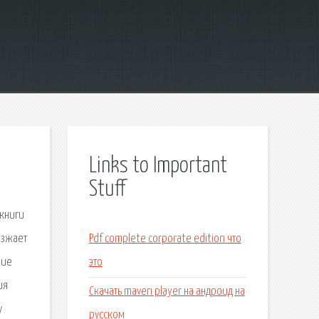
Links to Important
Stuff
 книги
езжает
Pdf complete corporate edition что
ние
это
ия
Скачать maven player на андроид на
у
русском