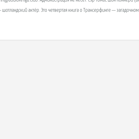
@audiokniga.club. Администрация не несет. Сэр То́мас Шон Ко́ннери (ан
 — шотландский актёр. Это четвертая книга о Трансерфинге — загадочном