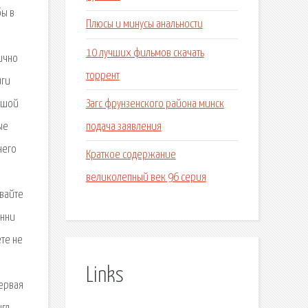
бы в
Плюсы и минусы анальности
10 лучших фильмов скачать
ично
торрент
иги
Загс фрунзенского района минск
льшой
подача заявления
ые
него
Краткое содержание
великолепный век 96 серия
авайте
онни
ете не
Links
первая