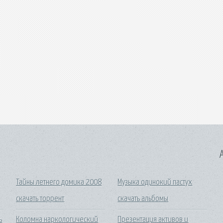
A
а
Тайны летнего домика 2008
Музыка одинокий пастух
скачать торрент
скачать альбомы
ь
Коломна наркологический
Презентация активов и