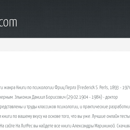
.com
 жанра Книги по психологии Фриц Перлз (Frederick S. Perls, 1893 - 1970
ерным. Эльконин Даниил Борисович (29.02.1904 - 1984) - доктор
представлены и труды классиков психологии, и практические разработки
иги по вашему вкусу на основе того, что вы уже. Лучшие онлайн тесты
 На сайте На ЛитРес вы найдете все книги Александры Марининой. Скачив