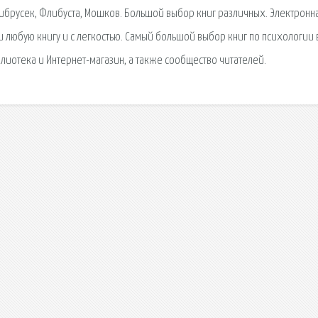
Либрусек, Флибуста, Мошков. Большой выбор книг различных. Электронн
и любую книгу и с легкостью. Самый большой выбор книг по психологии 
блиотека и Интернет-магазин, а также сообщество читателей.