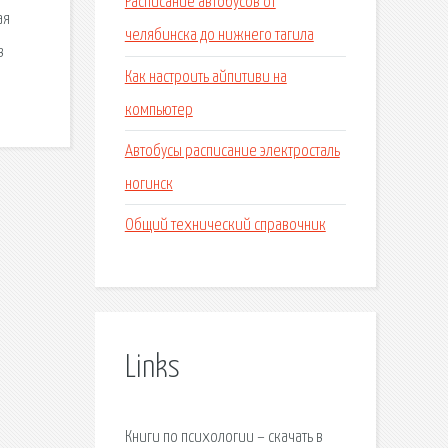
Расписание автобусов от
ая
челябинска до нижнего тагила
в
Как настроить айпитиви на
компьютер
Автобусы расписание электросталь
ногинск
Общий технический справочник
Links
Книги по психологии – скачать в