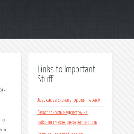
Links to Important
Stuff
) -
Just cause скачать торрент repack
Безопасность медсестры на
 по
рабочем месте реферат скачать
айте,