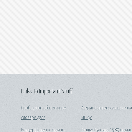
Links to Important Stuff
Сообщение об толковом
А ермолов веселая песенк
словаре даля
минус
Концерт генезис скачать
Фильм булочка 1989 скачат