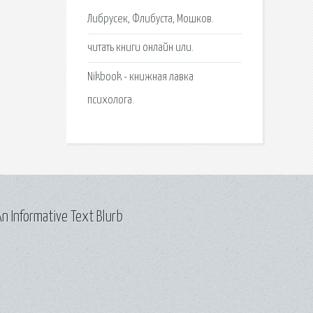
Либрусек, Флибуста, Мошков.
читать книги онлайн или.
Nikbook - книжная лавка
психолога.
n Informative Text Blurb