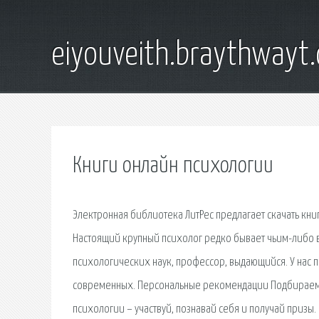
eiyouveith.braythwayt
Книги онлайн психологии
Электронная библиотека ЛитРес предлагает скачать книги
Настоящий крупный психолог редко бывает чьим-либо в
психологических наук, профессор, выдающийся. У нас 
современных. Персональные рекомендации Подбираем кн
психологии – участвуй, познавай себя и получай призы.