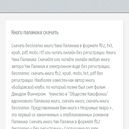
Книги паланика скачать
Скачать бесплатно книги Чака Паланика в формате fb2, txt,
epub, pdf, mobi, rtf или читать онлайн без регистрации. Книги
Чака Паланика. Скачайте или читайте онлайн любую книгу
автора Чак Паланик в электронном виде без регистрации,
бесплатно. скачать книги fb2, epub, mobi, txt, pdf без
регистрации. Наиболее известен как автор книги
«Бойцовский клуб», по который позже был снят фильм
Дэвидом Финчером. . Членство в "Обществе Какофонии"
вдохновило Паланика книги, скачать книги, скачать книги
бесплатно. Представленная Вам книга « Незримые твари » ,
это первый из законченных и опубликованных романов
Паланика. Скачать книги Чак Паланик в формате fb2
бесплатно и без регистрации • Сортировка по дате