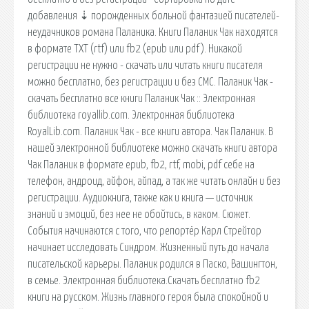
добавления ⇣ порожденных больной фантазией писателей-
неудачников романа Паланика. Книги Паланик Чак находятся
в формате ТХТ (rtf) или fb2 (epub или pdf). Никакой
регистрации не нужно - скачать или читать книги писателя
можно бесплатно, без регистрации и без СМС. Паланик Чак -
скачать бесплатно все книги Паланик Чак :: Электронная
библиотека royallib.com. Электронная библиотека
RoyalLib.com. Паланик Чак - все книги автора. Чак Паланик. В
нашей электронной библиотеке можно скачать книги автора
Чак Паланик в формате epub, fb2, rtf, mobi, pdf себе на
телефон, андроид, айфон, айпад, а так же читать онлайн и без
регистрации. Аудиокнига, также как и книга — источник
знаний и эмоций, без нее не обойтись, в каком. Сюжет.
События начинаются с того, что репортёр Карл Стрейтор
начинает исследовать Синдром. Жизненный путь до начала
писательской карьеры. Паланик родился в Паско, Вашингтон,
в семье. Электронная библиотека.Скачать бесплатно fb2
книги на русском. Жизнь главного героя была спокойной и