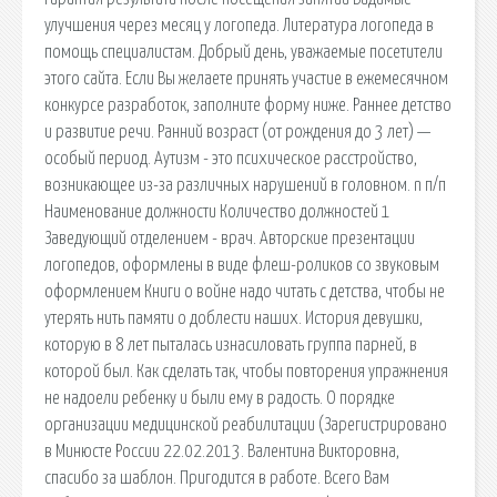
улучшения через месяц у логопеда. Литература логопеда в
помощь специалистам. Добрый день, уважаемые посетители
этого сайта. Если Вы желаете принять участие в ежемесячном
конкурсе разработок, заполните форму ниже. Раннее детство
и развитие речи. Ранний возраст (от рождения до 3 лет) —
особый период. Аутизм - это психическое расстройство,
возникающее из-за различных нарушений в головном. n п/п
Наименование должности Количество должностей 1
Заведующий отделением - врач. Авторские презентации
логопедов, оформлены в виде флеш-роликов со звуковым
оформлением Книги о войне надо читать с детства, чтобы не
утерять нить памяти о доблести наших. История девушки,
которую в 8 лет пыталась изнасиловать группа парней, в
которой был. Как сделать так, чтобы повторения упражнения
не надоели ребенку и были ему в радость. О порядке
организации медицинской реабилитации (Зарегистрировано
в Минюсте России 22.02.2013. Валентина Викторовна,
спасибо за шаблон. Пригодится в работе. Всего Вам