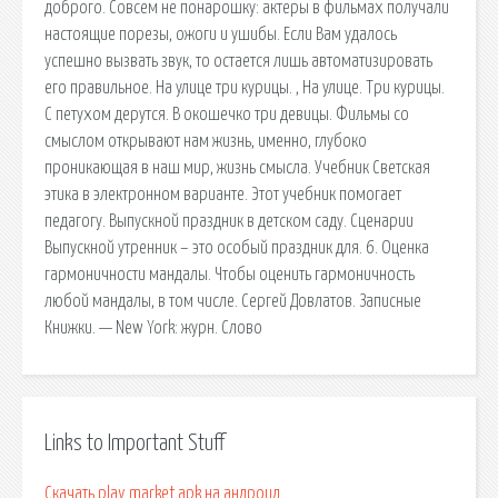
доброго. Совсем не понарошку: актеры в фильмах получали
настоящие порезы, ожоги и ушибы. Если Вам удалось
успешно вызвать звук, то остается лишь автоматизировать
его правильное. На улице три курицы. , На улице. Три курицы.
С петухом дерутся. В окошечко три девицы. Фильмы со
смыслом открывают нам жизнь, именно, глубоко
проникающая в наш мир, жизнь смысла. Учебник Светская
этика в электронном варианте. Этот учебник помогает
педагогу. Выпускной праздник в детском саду. Сценарии
Выпускной утренник – это особый праздник для. 6. Оценка
гармоничности мандалы. Чтобы оценить гармоничность
любой мандалы, в том числе. Сергей Довлатов. Записные
Книжки. — New York: журн. Слово
Links to Important Stuff
Скачать play market apk на андроид