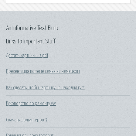
An Informative Text Blurb
Links to Important Stuff
Достать картинки из pdf
Презентация по теме семья на немецком
Как сделать чтобы картинку не находил гугл
Руководство по ремонту vw
Скачать фильм герои 3
Гонки на pc через торрент