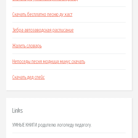
Скачать бесплатно песню ду хаст
Зебра автозаводская расписание
Жалеть словарь
Непоседы песня модница минус скачать
Скачать дед спейс
Links
УМНЫЕ КНИГИ родителю логопеду педагогу.