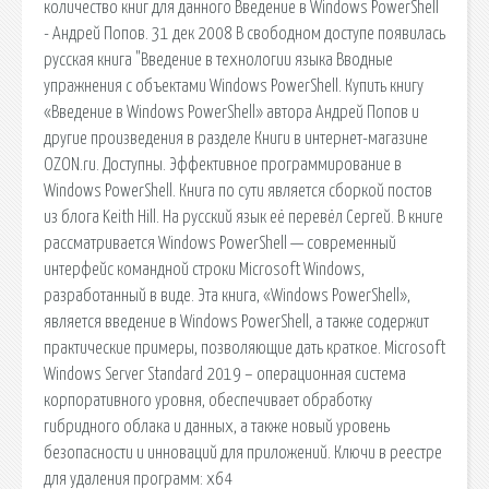
количество книг для данного Введение в Windows PowerShell
- Андрей Попов. 31 дек 2008 В свободном доступе появилась
русская книга "Введение в технологии языка Вводные
упражнения с объектами Windows PowerShell. Купить книгу
«Введение в Windows PowerShell» автора Андрей Попов и
другие произведения в разделе Книги в интернет-магазине
OZON.ru. Доступны. Эффективное программирование в
Windows PowerShell. Книга по сути является сборкой постов
из блога Keith Hill. На русский язык её перевёл Сергей. В книге
рассматривается Windows PowerShell — современный
интерфейс командной строки Microsoft Windows,
разработанный в виде. Эта книга, «Windows PowerShell»,
является введение в Windows PowerShell, а также содержит
практические примеры, позволяющие дать краткое. Microsoft
Windows Server Standard 2019 – операционная система
корпоративного уровня, обеспечивает обработку
гибридного облака и данных, а также новый уровень
безопасности и инноваций для приложений. Ключи в реестре
для удаления программ: x64