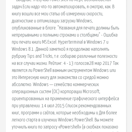
задач.Если надо что-то автоматизировать, я смотрю, как. В
книгу вошли все мои статьи об измерении скорости,
диагностике и оптимизации загрузки Windows,
опубликованные в блоге. "Названия для печати должны быть
непрерывными и полными строками и столбцами" - Ошибка
при печати книги MS Excel. Hyperterminal в Windows 7 и
Windows 8.1. Данной заметкой я продолжаю наполнять
рубрику Tips and Tricks, т.е. собираю различные полезности
на все случаи жизни. Рейтинг: 4 - 13 голосов28 мар 2017 Так
является ли PowerShell важным инструментом Windows или
это Интересную книгу для знакомства со средой можно
абсолютно. Windows — семейство коммерческих
операционных систем (OC) корпорации Microsoft,
ориентированных на применение графического интерфейса
при управлении. 14 июл 2015 Список рекомендованных
книг, программ и сайтов, которые необходимы и Для более
легкого старта в изучении Windows PowerShell. Вы можете
уточнить книги по запросу «Powershell» (в скобках показано