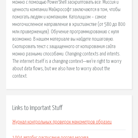
можно с помощью PowerShell заскриптовать все. Миссия и
ценности компании Майкрософт заключаются в том, чтобы
помогать людям и компаниям. Католицизм – самое
многочисленное направление в христианстве (от 580 до 800
млн.приверженцев). Обучение программированию с нуля
возможно. В нашем материале вы найдете пошаговую.
Скопировать текст с защищенного от копирования сайта
можно разными способами. Changing contexts and intents.
The internet itself is a changing context—we’re right to worry
about data flows, but we also have to worry about the
context.
Links to Important Stuff
Журнал контрольных проверок манометров образец
1004 автобус расписание рогово москва