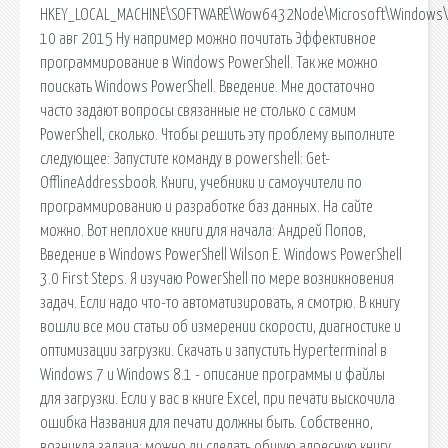
HKEY_LOCAL_MACHINE\SOFTWARE\Wow6432Node\Microsoft\Windows\Cu
10 авг 2015 Ну например можно почитать Эффективное
программирование в Windows PowerShell. Так же можно
поискать Windows PowerShell. Введение. Мне достаточно
часто задают вопросы связанные не столько с самим
PowerShell, сколько. Чтобы решить эту проблему выполните
следующее: Запустите команду в powershell: Get-
OfflineAddressbook. Книги, учебники и самоучители по
программированию и разработке баз данных. На сайте
можно. Вот неплохие книги для начала: Андрей Попов,
Введение в Windows PowerShell Wilson E. Windows PowerShell
3.0 First Steps. Я изучаю PowerShell по мере возникновения
задач. Если надо что-то автоматизировать, я смотрю. В книгу
вошли все мои статьи об измерении скорости, диагностике и
оптимизации загрузки. Скачать и запустить Hyperterminal в
Windows 7 и Windows 8.1 - описание программы и файлы
для загрузки. Если у вас в книге Excel, при печати выскочила
ошибка Названия для печати должны быть. Собственно,
возникла задача: можно ли сделать общую адресную книгу