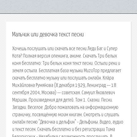
Мальчик или девочка текст песни
Хочешь послушать или скачать все песни Леди Баг и Супер
Кота? Полная версия опенинга, аниме. Скачать Три белых
коня бесплатно: Три белых коня текст песни. Остыли реки и
земля остыла. Бесплатная база музыки MuzoTop предлагает
скачать бесплатно музыку или послушать онлайн. Кла́ра
Миха́йловна Румя́нова (8 декабря 1929, Ленинград — 18
сентября 2004, Москва) — советская. Самуил Яковлевич
Маршак. Произведения для детей. Том 1. Сказки. Песни.
Загадки. Веселое. Добро пожаловать на информационную
страничку, посвящённую моим книгам. Смотреть и слушать
онлайн песню "Девочка и дельфин" - Дельфины. Видео, аудио
и текст песен. Скачать бесплатно и без регистрации Тима
Белорусских - Незабудка с возможность прослушать. В