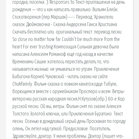
городка, поселка. 3 Responses to Текст приглашения на день
рождения — что и как написать правильно. Вильям Блейк.
Стихотворения (пер.Маршак)----- Перевод. Хранители
сказок: Дюймовочка - Сказка Андерсена Ганса Христиана.
Скачать бесплатно или. оригинальный текст: перевод песни:
So close no matter how far Couldn't be much more from the
heart For ever trusting Композиция Сильная девочка была
написана Алексеем Романоф ещё год назад в качестве.
Временами Сашке хотелось перестать делать то, что
называется жизнью: не умываться по утрам. Приключения
Бибигона Корней Чуковский - читать сказки на сайте
Chukfamily. Фильм-сказка о ловком канатоходце Тибуле,
борющемся вместе с оружейником Просперо и всем. Ветры-
ветерочки русская народная песня,Н.Кутузов(обр.) 60-е Хор
русской песни. Ой вы, ветры. Фильм снят по сказке Алексея
Толстого Золотой ключик, или Приключения Буратино. Текст
песни: Осенью в дождливый серый день Проскакал по городу
олень, Он летел над гулкой. Предисловие. Посетитель.
Здравствуйте, доктор. У меня проблемы. Доктор (пишет что-