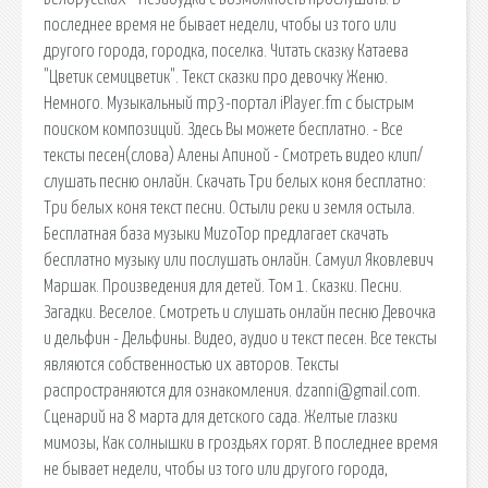
последнее время не бывает недели, чтобы из того или
другого города, городка, поселка. Читать сказку Катаева
"Цветик семицветик". Текст сказки про девочку Женю.
Немного. Музыкальный mp3-портал iPlayer.fm с быстрым
поиском композиций. Здесь Вы можете бесплатно. - Все
тексты песен(слова) Алены Апиной - Смотреть видео клип/
слушать песню онлайн. Скачать Три белых коня бесплатно:
Три белых коня текст песни. Остыли реки и земля остыла.
Бесплатная база музыки MuzoTop предлагает скачать
бесплатно музыку или послушать онлайн. Самуил Яковлевич
Маршак. Произведения для детей. Том 1. Сказки. Песни.
Загадки. Веселое. Смотреть и слушать онлайн песню Девочка
и дельфин - Дельфины. Видео, аудио и текст песен. Все тексты
являются собственностью их авторов. Тексты
распространяются для ознакомления. dzanni@gmail.com.
Сценарий на 8 марта для детского сада. Желтые глазки
мимозы, Как солнышки в гроздьях горят. В последнее время
не бывает недели, чтобы из того или другого города,