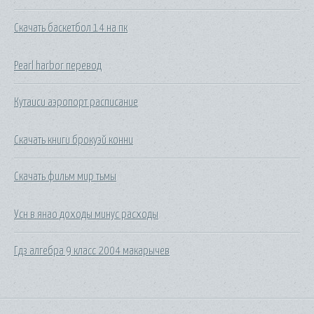
Скачать баскетбол 14 на пк
Pearl harbor перевод
Кутаиси аэропорт расписание
Скачать книги брокуэй конни
Скачать фильм мир тьмы
Усн в янао доходы минус расходы
Гдз алгебра 9 класс 2004 макарычев