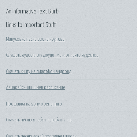
An Informative Text Blurb
Links to Important Stuff
Минусовка песни ирина круг ива
Слушать аудиокнигу джудит макнот нечто чудесное
Скачать книгу на смартфон андроид
Авиарейсы кишинев расписание
Прошивка на sony xperia miro
Скачать песню я тебя не люблю лепс
Скачать песню давай прогуляем школу