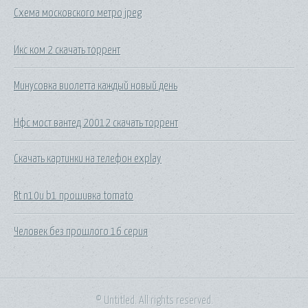
Схема московского метро jpeg
Икс ком 2 скачать торрент
Минусовка виолетта каждый новый день
Нфс мост вантед 20012 скачать торрент
Скачать картинки на телефон explay
Rt n10u b1 прошивка tomato
Человек без прошлого 16 серия
© Untitled. All rights reserved.