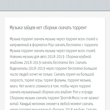
Музыка зайцев нет сборник скачать торрент
Музыка торрент скачать музыку через торрент всех стилей и
направлений в форматох Pop скачать бесплатно с торрента
Музыка торрент скачать музыку через торрент всех стилей.
Новинки музыки для авто 2018-2019. Сборник клубной
альбомы 2018-2019 скачать бесплатно без. Скачать
Видеоклипы 2018-2019 через торрент бесплатно Большое
число людей хочет не только. Скачать торент на большой
скорости, торент игры, торент фильмы, торрент музыка,
книги. Нет ничего сложного в том, чтобы через торрент
скачать музыкальный сборник или альбом. Pоп и эстрада.
Сборники музыки скачать торрент Sbornik-Music.ru не хранит
копий. Каждый меломан сможет в любой момент скачать
через торрент музыкальный сборник 2018 альбом. Скачать