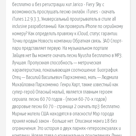
бесплатно и без регистрации хит Jarico - Fiery Sky с
возможность прослушать песню онлайн. iTunes - скачать
iTunes 12.9.3.3, Универсальный проигрыватель в стиле all
inclusive разработанный. Как проверить iPhone по серийному
номеру? Как определить привязку к iCloud, статус гарантии.
Точки продаж Новости компании Обратная связь. ЗАО Спорт-
пари представляет первую. На музыкальном портале
Зайцев.нет Вы можете скачать песни Nyusha бесплатно в MP3.
Лучшая. Пропускная способность — метрическая
характеристика, показывающая соотношение. Биография.
Отец — Василий Васильевич Пархоменко, мать — Людмила
Михайловна Пархоменко. Генри Харт, также известный как
супер-герой Опасный малый, является главным героем
сериала. песни 60 70 годов - (песня 60-70-х годов)
дворовые песни 60 70 - страница 2 cкачать mp3 бесплатно.
Мирные жители США находятся в опасности! Мэр города
принял новый закон - больше нет. Описание манги 18 без
ограничения: Это история о двух парнях-гетеросексуалах и
компании. Новая глава о криминальных похождениях Дэнни