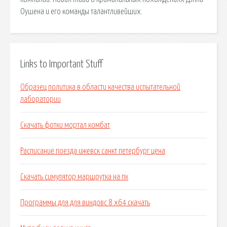
Оушена и его команды талантливейших.
Links to Important Stuff
Образец политика в области качества испытательной
лаборатории
Скачать фотки мортал комбат
Расписание поезда ижевск санкт петербург цена
Скачать симулятор маршрутка на пк
Программы для для виндовс 8 х64 скачать