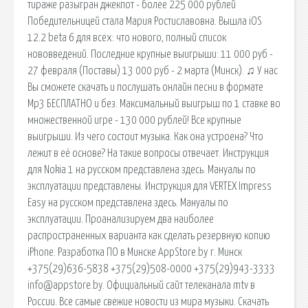
тираже разыгран джекпот - более 225 000 рублей
Победительницей стала Мария Ростиславовна. Вышла iOS
12.2 beta 6 для всех: что нового, полный список
нововведений. Последние крупные выигрыши: 11 000 руб -
27 февраля (Поставы) 13 000 руб - 2 марта (Минск). ♫ У нас
Вы сможете скачать и послушать онлайн песни в формате
Mp3 БЕСПЛАТНО и без. Максимальный выигрыш по 1 ставке во
множественной игре - 130 000 рублей! Все крупные
выигрыши. Из чего состоит музыка. Как она устроена? Что
лежит в её основе? На такие вопросы отвечает. Инструкция
для Nokia 1 на русском представлена здесь. Мануалы по
эксплуатации представлены. Инструкция для VERTEX Impress
Easy на русском представлена здесь. Мануалы по
эксплуатации. Проанализируем два наиболее
распространенных варианта как сделать резервную копию
iPhone. Разработка ПО в Минске AppStore.by г. Минск
+375(29)636-5838 +375(29)508-0000 +375(29)943-3333
info@appstore.by. Официальный сайт телеканала mtv в
России. Все самые свежие новости из мира музыки. Скачать