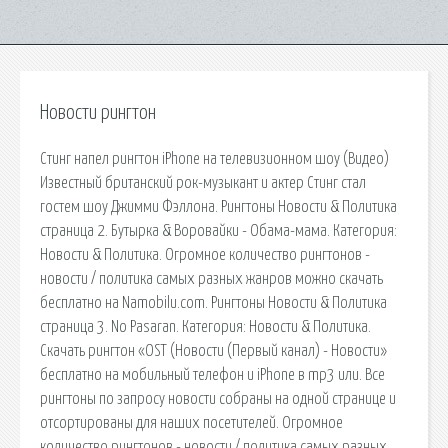
Новости рингтон
Стинг напел рингтон iPhone на телевизионном шоу (Видео)
Известный британский рок-музыкант и актер Стинг стал
гостем шоу Джимми Фэллона. Рингтоны Новости & Политика
страница 2. Бутырка & Воровайки - Обама-мама. Категория:
Новости & Политика. Огромное количество рингтонов -
новости / политика самых разных жанров можно скачать
бесплатно на Namobilu.com. Рингтоны Новости & Политика
страница 3. No Pasaran. Категория: Новости & Политика.
Скачать рингтон «OST (Новости (Первый канал) - Новости»
бесплатно на мобильный телефон и iPhone в mp3 или. Все
рингтоны по запросу новости собраны на одной странице и
отсортированы для наших посетителей. Огромное
количество рингтонов - новости / политика самых разных