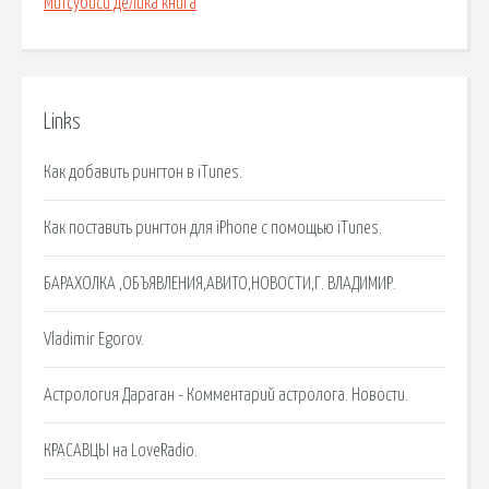
Митсубиси делика книга
Links
Как добавить рингтон в iTunes.
Как поставить рингтон для iPhone с помощью iTunes.
БАРАХОЛКА ,ОБЪЯВЛЕНИЯ,АВИТО,НОВОСТИ,Г. ВЛАДИМИР.
Vladimir Egorov.
Астрология Дараган - Комментарий астролога. Новости.
КРАСАВЦЫ на LoveRadio.