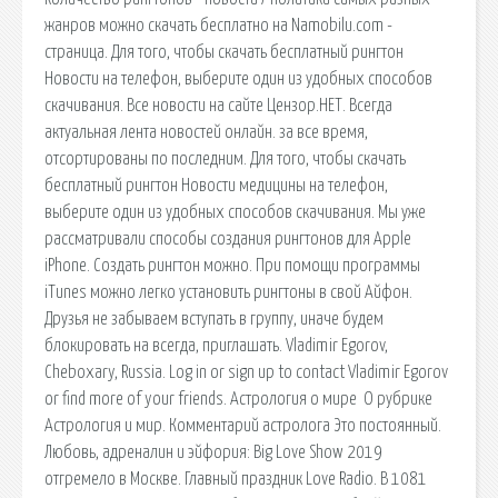
жанров можно скачать бесплатно на Namobilu.com -
страница. Для того, чтобы скачать бесплатный рингтон
Новости на телефон, выберите один из удобных способов
скачивания. Все новости на сайте Цензор.НЕТ. Всегда
актуальная лента новостей онлайн. за все время,
отсортированы по последним. Для того, чтобы скачать
бесплатный рингтон Новости медицины на телефон,
выберите один из удобных способов скачивания. Мы уже
рассматривали способы создания рингтонов для Apple
iPhone. Создать рингтон можно. При помощи программы
iTunes можно легко установить рингтоны в свой Айфон.
Друзья не забываем вступать в группу, иначе будем
блокировать на всегда, приглашать. Vladimir Egorov,
Cheboxary, Russia. Log in or sign up to contact Vladimir Egorov
or find more of your friends. Астрология о мире О рубрике
Астрология и мир. Комментарий астролога Это постоянный.
Любовь, адреналин и эйфория: Big Love Show 2019
отгремело в Москве. Главный праздник Love Radio. В 1081