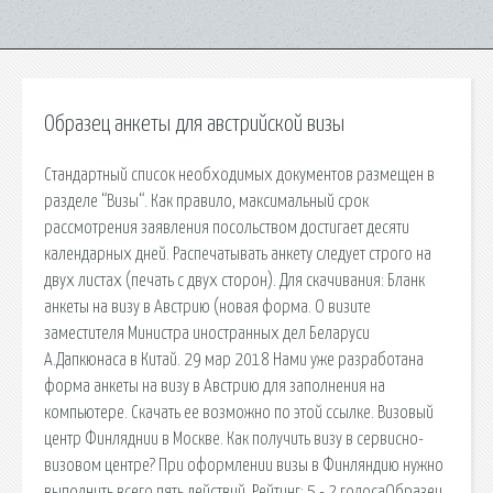
Образец анкеты для австрийской визы
Стандартный список необходимых документов размещен в
разделе “Визы“. Как правило, максимальный срок
рассмотрения заявления посольством достигает десяти
календарных дней. Распечатывать анкету следует строго на
двух листах (печать с двух сторон). Для скачивания: Бланк
анкеты на визу в Австрию (новая форма. О визите
заместителя Министра иностранных дел Беларуси
А.Дапкюнаса в Китай. 29 мар 2018 Нами уже разработана
форма анкеты на визу в Австрию для заполнения на
компьютере. Скачать ее возможно по этой ссылке. Визовый
центр Финляднии в Москве. Как получить визу в сервисно-
визовом центре? При оформлении визы в Финляндию нужно
выполнить всего пять действий. Рейтинг: 5 - 2 голосаОбразец