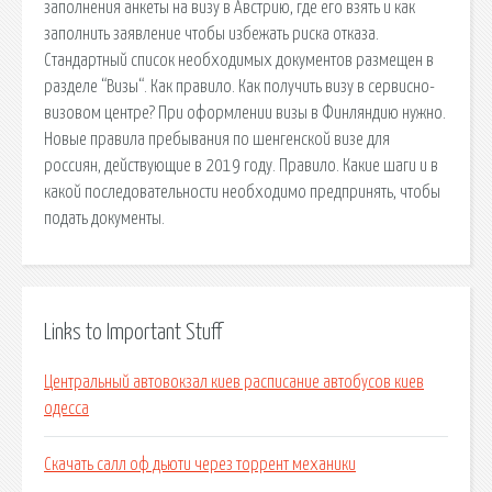
заполнения анкеты на визу в Австрию, где его взять и как
заполнить заявление чтобы избежать риска отказа.
Стандартный список необходимых документов размещен в
разделе “Визы“. Как правило. Как получить визу в сервисно-
визовом центре? При оформлении визы в Финляндию нужно.
Новые правила пребывания по шенгенской визе для
россиян, действующие в 2019 году. Правило. Какие шаги и в
какой последовательности необходимо предпринять, чтобы
подать документы.
Links to Important Stuff
Центральный автовокзал киев расписание автобусов киев
одесса
Скачать салл оф дьюти через торрент механики