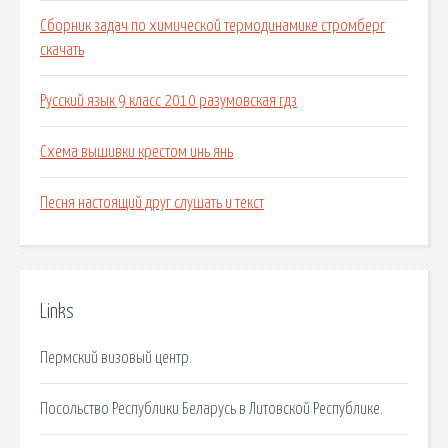
Сборник задач по химической термодинамике стромберг
скачать
Русский язык 9 класс 2010 разумовская гдз
Схема вышивки крестом инь янь
Песня настоящий друг слушать и текст
Links
Пермский визовый центр.
Посольство Республики Беларусь в Литовской Республике.