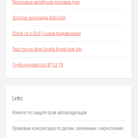
Расписание автобусов рославль тула
Золотая лихорадка gold rush
Eberle rtr e 6163 схема подключения
Текст песни demi lovato brand new day
Труба круглая гост 8732 78
Links
Комитет по защите прав автовладельцев.
Правовые консультации по делам, связанным с наркотиками.