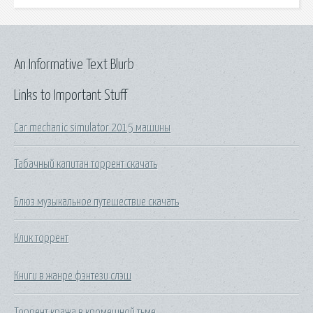
An Informative Text Blurb
Links to Important Stuff
Car mechanic simulator 2015 машины
Табачный капитан торрент скачать
Блюз музыкальное путешествие скачать
Клик торрент
Книги в жанре фэнтези слэш
Торрент кража в кромешной тьме