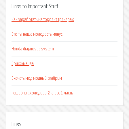
Links to Important Stuff
Как заработать на торрент трекерах
Это ты наша молодость минус
Honda diagnostic system
Эрик жманда
Скачать мод модный скайрим
Решебник холодова 2 класс 1 часть
Links