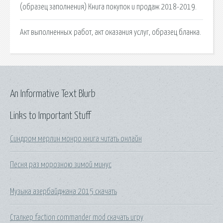
(образец заполнения) Книга покупок и продаж 2018-2019.
Акт выполненных работ, акт оказания услуг, образец бланка.
An Informative Text Blurb
Links to Important Stuff
Синдром мерлин монро книга читать онлайн
Песня раз морозною зимой минус
Музыка азербайджана 2015 скачать
Сталкер faction commander mod скачать игру