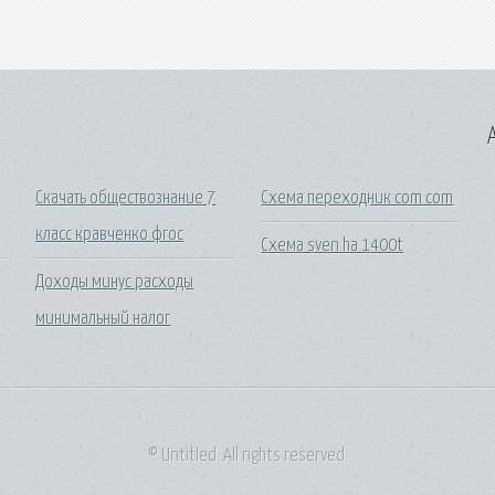
A
Скачать обществознание 7
Схема переходник com com
класс кравченко фгос
Схема sven ha 1400t
Доходы минус расходы
минимальный налог
© Untitled. All rights reserved.