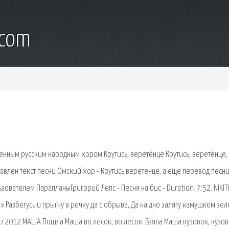
.com
енным русским народным хором Крутись, веретёнце Крутись, веретёнце,
авлен текст песни Омский хор - Крутись веретёнце, а еще перевод песни
зователем ПарапланыГригорий Лепс - Песня на бис - Duration: 7:52. NIKIT
е» Разбегусь и прыгну в речку да с обрыва, Да на дно залягу камушком зе
пр 2012 МАША Пошла Маша во лесок, во лесок. Взяла Маша кузовок, кузов