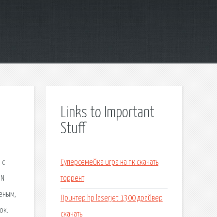
Links to Important
Stuff
 с
Суперсемейка игра на пк скачать
IN
торрент
леным,
Принтер hp laserjet 1300 драйвер
ок.
скачать