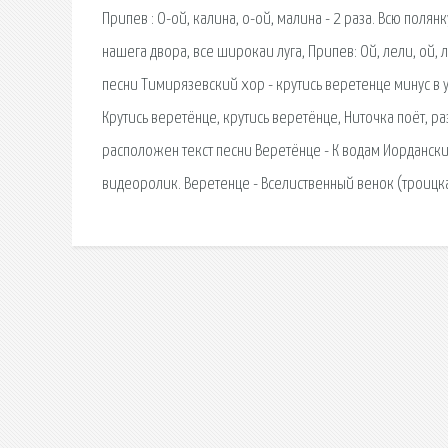
Припев : О-ой, калина, о-ой, малина - 2 раза. Всю полян
нашега двора, все широкаи луга, Припев: Ой, лели, ой, 
песни Тимирязевский хор - крутись веретенце минус в у
Крутись веретёнце, крутись веретёнце, Ниточка поёт, ра
расположен текст песни Веретёнце - К водам Иорданским
видеоролик. Веретенце - Вселиственный венок (троицк