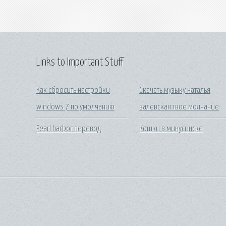
Links to Important Stuff
Как сбросить настройки
Скачать музыку наталья
windows 7 по умолчанию
валевская твое молчание
Pearl harbor перевод
Кошки в минусинске