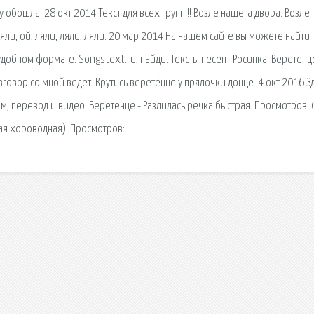
ку обошла. 28 окт 2014 Текст для всех групп!!! Возле нашега двора. Возле
ляли, ой, ляли, ляли, ляли. 20 мар 2014 На нашем сайте вы можете найти 
добном формате. Songstext.ru, найди. Тексты песен · Росинка; Веретёнц
зговор со мной ведёт. Крутись веретёнце у прялочки донце. 4 окт 2016 З
, перевод и видео. Веретенце - Разлилась речка быстрая. Просмотров: 0
ая хороводная). Просмотров:.