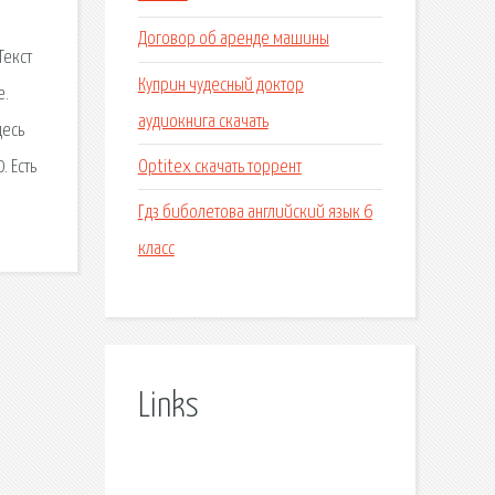
Договор об аренде машины
Текст
Куприн чудесный доктор
е.
аудиокнига скачать
десь
Optitex скачать торрент
. Есть
Гдз биболетова английский язык 6
класс
Links