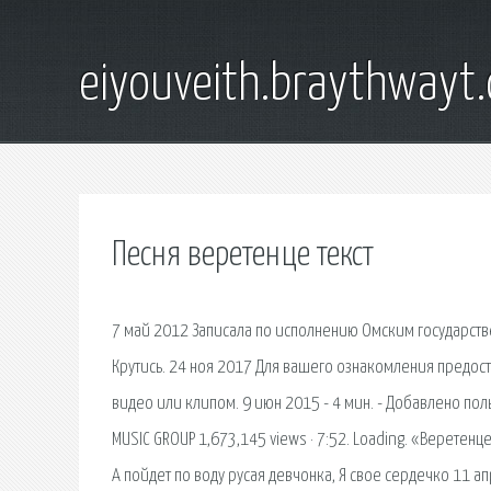
eiyouveith.braythwayt
Песня веретенце текст
7 май 2012 Записала по исполнению Омским государств
Крутись. 24 ноя 2017 Для вашего ознакомления предост
видео или клипом. 9 июн 2015 - 4 мин. - Добавлено поль
MUSIC GROUP 1,673,145 views · 7:52. Loading. «Веретенц
А пойдет по воду русая девчонка, Я свое сердечко 11 а