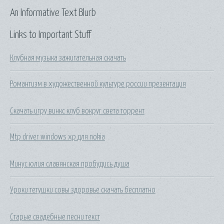
An Informative Text Blurb
Links to Important Stuff
Клубная музыка зажигательная скачать
Романтизм в художественной культуре россии презентация
Скачать игру винкс клуб вокруг света торрент
Mtp driver windows xp для nokia
Минус юлия славянская пробудись душа
Уроки тетушки совы здоровье скачать бесплатно
Старые свадебные песни текст