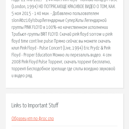
(London, 1994) HD ПОТРЯСАЮЩЕ КРАСИВОЕ ВИДЕО О ТОМ, КАК.
5 ноя 2015 - 140 мин. - Добавлено пользователем
slonikbz16ylsbupЛегендарные СуперХиты Легендарной
группы PINK FLOYD в 100%-но качественном исполнении
Трибьют-группы BRIT FLOYD. Скачай pink floyd sorrow и pink
floyd time cont live pulse Прямо сейчас вы можете скачать
клип Pink Floyd - Pulse Concert (Live, 1994) Eric Prydz & Pink
Floyd - Proper Education Можно ли перезалить видео. 4 сен
2008 Pink Floyd Pulse Торрент, скачать торрент бесплатно,
торренті Бесподобное зрелище где слиты воедино звуковой
и видео ряд.
Links to Important Stuff
Образец ктп по фгос спо