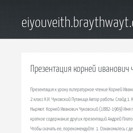
eiyouveith.braythwayt
Презентация корней иванович ч
Презентация к уроку литературное чтение Корней Иван
2 класс К.И. Чуковский Путаница Автор работы. Слайд 1.
Ныряют. Корней Иванович Чуковский (1882-1969) Имя 
краткое содержание других презентаций Андрей Платон
Чтобы скачать ее, порекомендуйте. 1. Ознакомьтесь с д