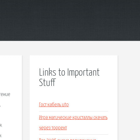
Links to Important
Stuff
тение
,
Гост кабель utp
Игра магические кристаллы скачать
я.
через торрент
н.