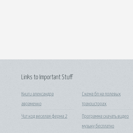
Links to Important Stuff
Книги александра
Схема бп на полевых
авраменко
транзисторах
Чит код веселая ферма 2
Программа скачать видео
музыку бесплатно