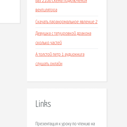
Ваз 2106 схема подключения
вентилятора
Скачать паранормальное явление 2
Девушка с татуировкой дракона
сколько частей
А толстой петр 1 аудиокнига
слушать онлайн
Links
Презентация к уроку по чтению на