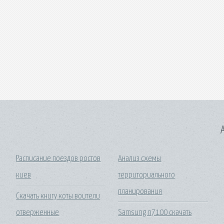
A
Расписание поездов ростов
Анализ схемы
киев
территориального
планирования
Скачать книгу коты воители
отверженные
Samsung n7100 скачать