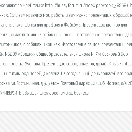
же знают по моей темке http ://husky.forum.ru/index.php/topic,38868.0.h
нках; Если вам нравятся мои работы и вам нужна презентация, обращайте
 анонс вязки. Шапка для профиля в Фейсбук. Презентации щенков для
нтации для питомника собак или кошек, изготовление презентации для
питомников, о собаках и кошках. Изготовление сайтов, презентаций, р
зайн. МБДОУ «Средняя общеобразовательная школа №7»г.Сосновый Бор
тор проекта: Ученица. Презентации собак, пометов, дизайн Kris's Fantas
чки и титулы родителей, 3 колена. На сегодняшний день пожалуй все ро
осква, ул. Гостиничная, д.9, 5 этаж Почтовый адрес:127106, Москва, а/я 28
УНИВЕРСИТЕТ. Высшая школа экономики, бизнеса.