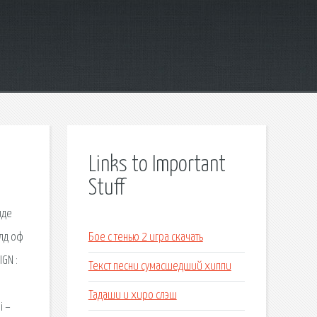
Links to Important
Stuff
иде
олд оф
Бое с тенью 2 игра скачать
GN :
Текст песни сумасшедший хиппи
Тадаши и хиро слэш
i –