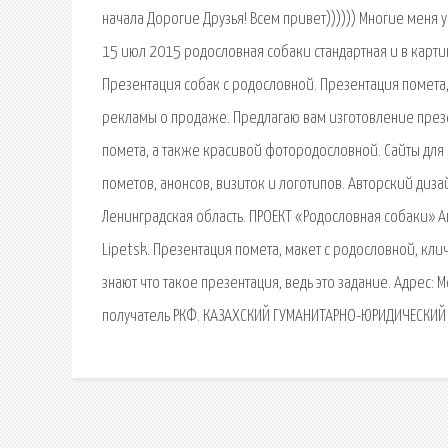
начала Дорогие Друзья! Всем привет)))))) Многие меня у
15 июл 2015 родословная собаки стандартная и в карти
Презентация собак с родословной. Презентация помета,
рекламы о продаже. Предлагаю вам изготовление презе
помета, а также красивой фотородословной. Сайты для 
пометов, анонсов, визиток и логотипов. Авторский ди
Ленинградская область. ПРОЕКТ «Родословная собаки» Ав
Lipetsk. Презентация помета, макет с родословной, кли
знают что такое презентация, ведь это задание. Адрес: М
получатель РКФ. КАЗАХСКИЙ ГУМАНИТАРНО-ЮРИДИЧЕСКИЙ 