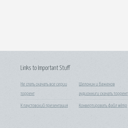
Links to Important Stuff
Не спать скачать все серии
Шелонин и баженов
торрент
аудиокниги скачать торрент
К паустовский презентация
Конвертировать файл wlmp