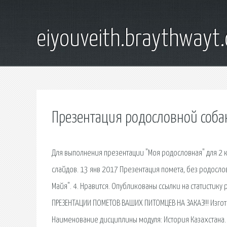
eiyouveith.braythwayt
Презентация родословной соба
Для выполнения презентации "Моя родословная" для 2 к
слайдов. 13 янв 2017 Презентация помета, без родосло
Майя". 4. Нравится. Опубликованы ссылки на статистику
ПРЕЗЕНТАЦИИ ПОМЕТОВ ВАШИХ ПИТОМЦЕВ НА ЗАКАЗ!!! Изг
Наименование дисциплины модуля: История Казахстана.