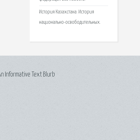
История Казахстана. История
национально-освободительных.
n Informative Text Blurb