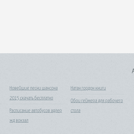
A
Новейшие песни шансона
Натан гордон книги
2015 скачать бесплатно
Обои геймера для рабочего
Расписание автобусов адлер
стола
жд вокзал