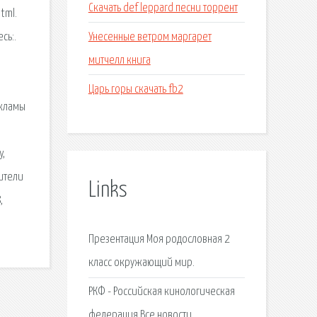
Скачать def leppard песни торрент
tml.
Унесенные ветром маргарет
сь:.
митчелл книга
Царь горы скачать fb2
екламы
y,
дители
Links
,
Презентация Моя родословная 2
класс окружающий мир.
РКФ - Российская кинологическая
федерация Все новости.