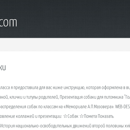
.com
ки
ласса я предоставила для вас ниже инструкцию, которая оформлена в в
вной, клички и титулы родителей, Презентация собаки для питомника "Г
 распределения собак по классам на «Мемориале А.П.Мазовера». WEB-DESI
отовление коллажей и презентации: ☆Собак ☆Помета Показать.
 История национально-освободительных движений второй половины xvii