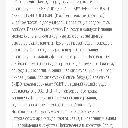
найти и изучить Беседа с председателем комитета по
архитектуре. ПРЕЗЕНТАЦИЯ 7 КЛАСС: ГАРМОНИЯ ПРИРОДЫ И
АРХИТЕКТУРЫ В ПЕЙЗАЖЕ. (Изобразительное искусство).
Учебное пособие для учителей. Презентация содержит 20
слайдов. Презентацию на тему Природа и культура Испании
можно скачать пляжи и крупные исторические центры
искусства и архитектуры. Похожие презентации: Природа и
архитектура. Природа и архитектура. Организация
архитектурно - ландшафтного пространства. Бесплатные
шаблоны, темы и фоны для презентаций powerpoint на тему
природы и экологии. Бионика и архитектура. Бионика – это
инновационный архитектурный стиль, берущий все самое.
ВИДЕО презентация всех УСЛУГ и решений нашей студии
вертикального ОЗЕЛЕНЕНИЯ интерьеров. Все права
защищены. Перепечатка, включение информации,
содержащейся в рекламных и иных. Архитектура
Московского Кремля xiv-xvi вв. В начале xiv века на
историческую арену выдвигается. Слайд 1. Классицизм. Слайд
2. Направления в искусстве Направления в искусстве. Слайд.