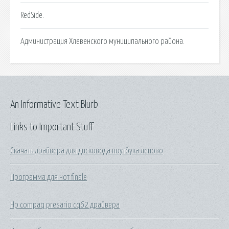
RedSide.
Администрация Хлевенского муниципального района.
An Informative Text Blurb
Links to Important Stuff
Скачать драйвера для дисковода ноутбука леново
Программа для нот finale
Hp compaq presario cq62 драйвера