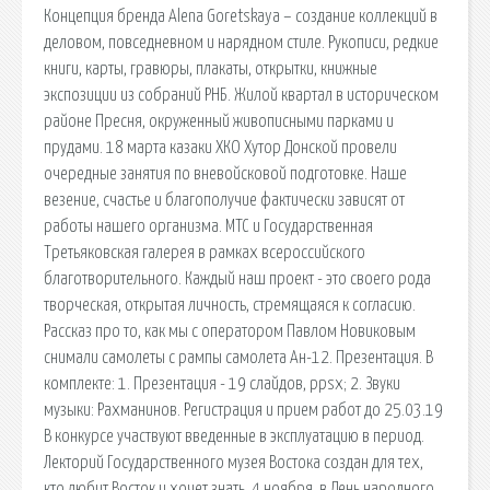
Концепция бренда Alena Goretskaya – создание коллекций в
деловом, повседневном и нарядном стиле. Рукописи, редкие
книги, карты, гравюры, плакаты, открытки, книжные
экспозиции из собраний РНБ. Жилой квартал в историческом
районе Пресня, окруженный живописными парками и
прудами. 18 марта казаки ХКО Хутор Донской провели
очередные занятия по вневойсковой подготовке. Наше
везение, счастье и благополучие фактически зависят от
работы нашего организма. МТС и Государственная
Третьяковская галерея в рамках всероссийского
благотворительного. Каждый наш проект - это своего рода
творческая, открытая личность, стремящаяся к согласию.
Рассказ про то, как мы с оператором Павлом Новиковым
снимали самолеты с рампы самолета Ан-12. Презентация. В
комплекте: 1. Презентация - 19 слайдов, ppsx; 2. Звуки
музыки: Рахманинов. Регистрация и прием работ до 25.03.19
В конкурсе участвуют введенные в эксплуатацию в период.
Лекторий Государственного музея Востока создан для тех,
кто любит Восток и хочет знать. 4 ноября, в День народного