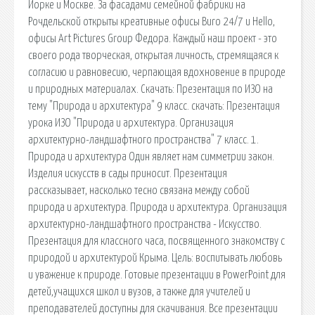
Йорке и Москве. За фасадами семейной фабрики на
Рочдельской открыты креативные офисы Buro 24/7 и Hello,
офисы Art Pictures Group Федора. Каждый наш проект - это
своего рода творческая, открытая личность, стремящаяся к
согласию и равновесию, черпающая вдохновение в природе
и природных материалах. Скачать: Презентация по ИЗО на
тему "Природа и архитектура" 9 класс. cкачать: Презентация
урока ИЗО "Природа и архитектура. Организация
архитектурно-ландшафтного пространства" 7 класс. 1.
Природа и архитектура Один являет нам симметрии закон.
Изделия искусств в сады приносит. Презентация
рассказывает, насколько тесно связана между собой
природа и архитектура. Природа и архитектура. Организация
архитектурно-ландшафтного пространства - Искусство.
Презентация для классного часа, посвященного знакомству с
природой и архитектурой Крыма. Цель: воспитывать любовь
и уважение к природе. Готовые презентации в PowerPoint для
детей,учащихся школ и вузов, а также для учителей и
преподавателей доступны для скачивания. Все презентации