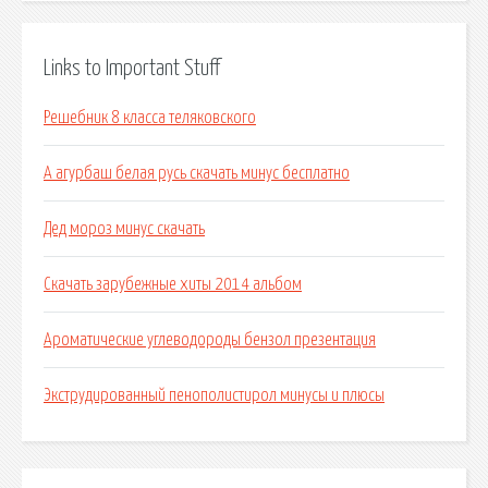
Links to Important Stuff
Решебник 8 класса теляковского
А агурбаш белая русь скачать минус бесплатно
Дед мороз минус скачать
Скачать зарубежные хиты 2014 альбом
Ароматические углеводороды бензол презентация
Экструдированный пенополистирол минусы и плюсы