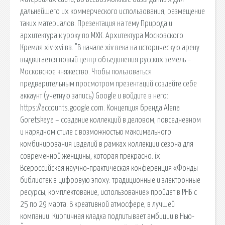
дальнейшего их коммерческого использования, размещение
таких материалов. Презентация на тему Природа и
архитектура к уроку по МХК. Архитектура Московского
Кремля xiv-xvi вв. "В начале xiv века на историческую арену
выдвигается новый центр объединения русских земель –
Московское княжество. Чтобы пользоваться
предварительным просмотром презентаций создайте себе
аккаунт (учетную запись) Google и войдите в него:
https://accounts.google.com. Концепция бренда Alena
Goretskaya – создание коллекций в деловом, повседневном
и нарядном стиле с возможностью максимального
комбинирования изделий в рамках коллекции сезона для
современной женщины, которая прекрасно. ix
Всероссийская научно-практическая конференция «Фонды
библиотек в цифровую эпоху: традиционные и электронные
ресурсы, комплектование, использование» пройдет в РНБ с
25 по 29 марта. В креативной атмосфере, в лучшей
компании. Кирпичная кладка подпитывает амбиции в Нью-