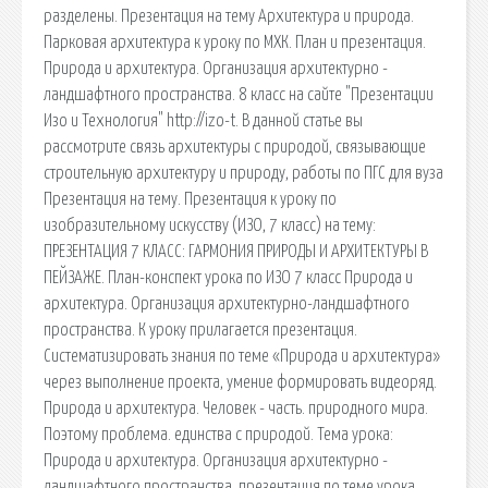
разделены. Презентация на тему Архитектура и природа.
Парковая архитектура к уроку по МХК. План и презентация.
Природа и архитектура. Организация архитектурно -
ландшафтного пространства. 8 класс на сайте "Презентации
Изо и Технология" http://izo-t. В данной статье вы
рассмотрите связь архитектуры с природой, связывающие
строительную архитектуру и природу, работы по ПГС для вуза
Презентация на тему. Презентация к уроку по
изобразительному искусству (ИЗО, 7 класс) на тему:
ПРЕЗЕНТАЦИЯ 7 КЛАСС: ГАРМОНИЯ ПРИРОДЫ И АРХИТЕКТУРЫ В
ПЕЙЗАЖЕ. План-конспект урока по ИЗО 7 класс Природа и
архитектура. Организация архитектурно-ландшафтного
пространства. К уроку прилагается презентация.
Систематизировать знания по теме «Природа и архитектура»
через выполнение проекта, умение формировать видеоряд.
Природа и архитектура. Человек - часть. природного мира.
Поэтому проблема. единства с природой. Тема урока:
Природа и архитектура. Организация архитектурно -
ландшафтного пространства. презентация по теме урока.