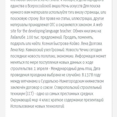
единства и Всероссийской акции Ночь искусств Для поиска
нужного вам материала используйте тэги внизу страницы, или
поисковую строку. Все права на статьи, иллюстрации, другие
материалы принадлежат ОГС и охраняются законом. A web
site for the developing language teacher. Обмен книгами на
Лайвлибе. 100 тыс. предложений. Продать, поменять,
подарить или найти. Ксения Быстрова-Койво. Лена Долгова.
Лена Кер. Кавказский узел Грозный. Новости Чечни сегодня:
последние новости политики, экономики. Информация может
меняться по мере поступления новых данных о ходе
строительства. 1 апреля - Международный день птиц. Дата
проведения праздника выбрана не случайно. В 1378 году
между вятчанами и Суздальско-Нижегородским княжеством
заключён договор о союзе. Ставропольский строительный
техникум (ССТ) - одно из самых престижных средних.
Окружающий мир 4 класс краткое содержание презентаций
Использование новых технологий.