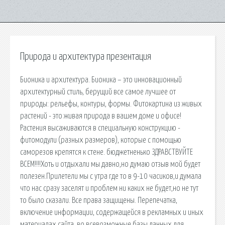
Природа и архитектура презентация
Бионика и архитектура. Бионика – это инновационный
архитектурный стиль, берущий все самое лучшее от
природы: рельефы, контуры, формы. Фитокартина из живых
растений - это живая природа в вашем доме и офисе!
Растения высаживаются в специальную конструкцию -
фитомодули (разных размеров), которые с помощью
саморезов крепятся к стене. бюджетненько ЗДРАВСТВУЙТЕ
ВСЕМ!!!!Хоть и отдыхали мы давно,но думаю отзыв мой будет
полезен.Прилетели мы с утра где то в 9-10 часиков,и думала
что нас сразу заселят и проблем ни каких не будет,но не тут
то было сказали. Все права защищены. Перепечатка,
включение информации, содержащейся в рекламных и иных
материалах сайта, во всевозможные базы данных для