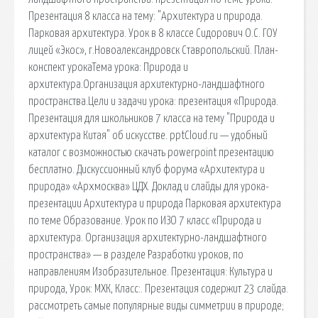
Презентация 8 класса на тему: "Архитектура и природа.
Парковая архитектура. Урок в 8 классе Сидорович О.С. ГОУ
лицей «Экос», г.Новоалександровск Ставропольский. План-
конспект урокаТема урока: Природа и
архитектура.Организация архитектурно-ландшафтного
пространства.Цели и задачи урока: презентация «Природа.
Презентация для школьников 7 класса на тему "Природа и
архитектура Китая" об искусстве. pptCloud.ru — удобный
каталог с возможностью скачать powerpoint презентацию
бесплатно. Дискуссионный клуб форума «Архитектура и
природа» «Архмосква» ЦДХ. Доклад и слайды для урока-
презентации Архитектура и природа Парковая архитектура
по теме Образование. Урок по ИЗО 7 класс «Природа и
архитектура. Организация архитектурно-ландшафтного
пространства» — в разделе Разработки уроков, по
направлениям Изобразительное. Презентация: Культура и
природа, Урок: МХК, Класс:. Презентация содержит 23 слайда.
рассмотреть самые популярные виды симметрии в природе;