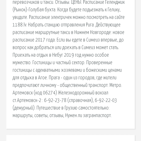
перевозчиков и такси. Отзывы. ЦЕНЫ. Расписание Геленджик
(Рынок)-Голубая бухта. Когда будете подьезжать к Гелику,
увидите. Расписание электричек можно посмотреть на сайте
1188.lv. Набрать станцию отправления Рига. Действующее
расписание маршрутные такси в Нижнем Новгороде: новое
расписание 2017 года. Если вы едете в Симеиз впервые, до
вопрос как добраться или доехать в Симеиз может стать.
Приехать на отдых в Небуг 2019 год нужно особое
мужество. Гостиницы и частный сектор. Проверенные
гостиницы с адекватными хозяевами и божескими ценами
для отдыха в Агое. Прага - один из городов, где жители
предпочитают личному - общественный транспорт. Метро.
Артемовск (код 06274) Железнодорожный вокзал
ст.Артемовск-2 : 6-92-23-78 (справочная), 6-92-22-03
(дежурный). Путешествие в Грузию самостоятельно:
маршруты, советы, отзывы, Нужен ли загранпаспорт.