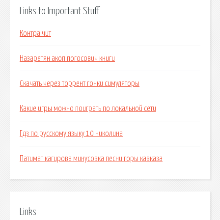
Links to Important Stuff
Контра чит
Назаретян акоп погосович книги
Скачать через торрент гонки симуляторы
Какие игры можно поиграть по локальной сети
Гдз по русскому языку 10 николина
Патимат кагирова минусовка песни горы кавказа
Links