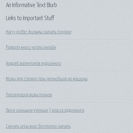
An Informative Text Blurb
Links to Important Stuff
Harry potter фильмы скачать торрент
Рэдволл книги читать онлайн
Андрей валентинов аудиокниги
Моды для сталкер тень чернобыля на машины
Презентация виды планов
Люся синицына ученица 3 класса аудиокнига
Скачать игры викс бесплатно скачать