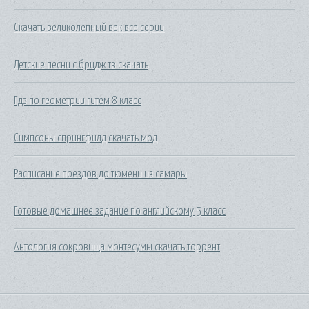
Скачать великолепный век все серии
Детские песни с бридж тв скачать
Гдз по геометрии гитем 8 класс
Симпсоны спрингфилд скачать мод
Расписание поездов до тюмени из самары
Готовые домашнее задание по английскому 5 класс
Антология сокровища монтесумы скачать торрент