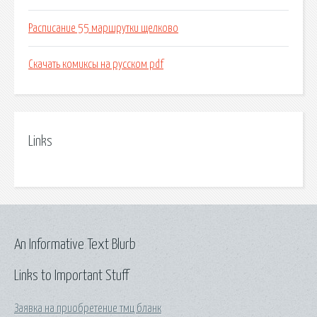
Расписание 55 маршрутки щелково
Скачать комиксы на русском pdf
Links
An Informative Text Blurb
Links to Important Stuff
Заявка на приобретение тмц бланк