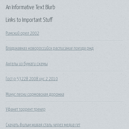
An Informative Text Blurb
Links to Important Stuff
Римский орел 2002
Владикавказ новороссийск расписание поезда ржд
Ангелы из бумаги схемы
Гост р 53228 2008 иус 2 2010
Минус песни сормовская дорожка
Уфанет торрент трекер
Скачать фильм живая сталь через медиа гет