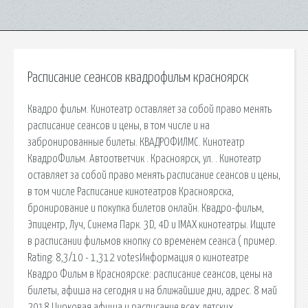
Расписание сеансов квадрофильм красноярск
Квадро фильм. Кинотеатр оставляет за собой право менять
расписание сеансов и цены, в том числе и на
забронированные билеты. КВАДРОФИЛМС. Кинотеатр
КвадроФильм. Автоответчик . Красноярск, ул. . Кинотеатр
оставляет за собой право менять расписание сеансов и цены,
в том числе Расписание кинотеатров Красноярска,
бронирование и покупка билетов онлайн. Квадро-фильм,
Эпицентр, Луч, Синема Парк. 3D, 4D и IMAX кинотеатры. Ищите
в расписании фильмов кнопку со временем сеанса ( пример.
Rating: 8,3/10 - 1,312 votesИнформация о кинотеатре
Квадро Фильм в Красноярске: расписание сеансов, цены на
билеты, афиша на сегодня и на ближайшие дни, адрес. 8 май
2018 Цирковая афиша и расписание всех детских