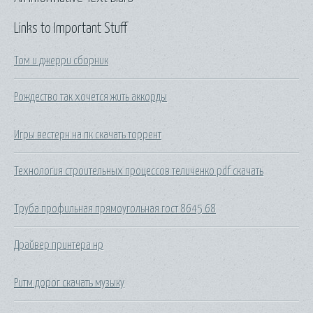
Links to Important Stuff
Том и джерри сборник
Рождество так хочется жить аккорды
Игры вестерн на пк скачать торрент
Технология строительных процессов теличенко pdf скачать
Труба профильная прямоугольная гост 8645 68
Драйвер принтера нр
Ритм дорог скачать музыку