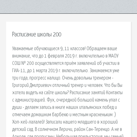
Расписание школы 200
Уважаемые обучающиеся 9, 11 классов! Обращаем ваше
внимание, что до 1 февраля 2019 г. включительно в МАОУ
СОШ № 200 осуществляется приём заявлений об участии в
ГИА-11, до 1 марта 2019 г. включительно. Занимаемся уже
три года, прогресс налицо. Очень довольны тренером -
Григорий Дмитриевич отличный тренер и человек. Что бы Вы
хотели видеть на сайте школы? Расписание занятий Контакты
с администрацией. Фух, очередной большой камень упал с
души - делаем запись в книге наших итальянских побед и
отмечаем домашним барбекю и местным красненьким :)
Хоп-хей-лалалей! Записали нашего младшего в хороший
детский сад. В солнечном Леричи, район Сан-Теренцо. А не в
Арколе, где прописаны. Небольшая предыстория: мы семьей