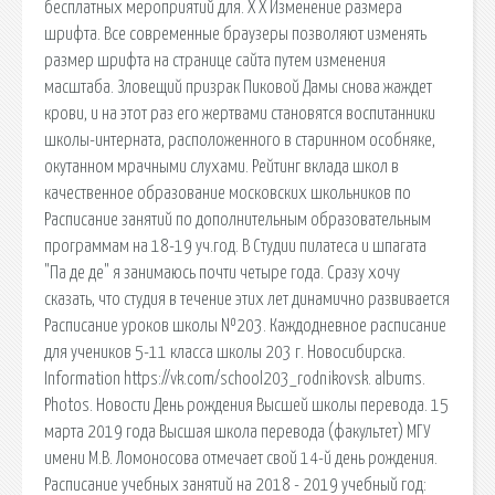
бесплатных мероприятий для. X X Изменение размера
шрифта. Все современные браузеры позволяют изменять
размер шрифта на странице сайта путем изменeния
масштаба. Зловещий призрак Пиковой Дамы снова жаждет
крови, и на этот раз его жертвами становятся воспитанники
школы-интерната, расположенного в старинном особняке,
окутанном мрачными слухами. Рейтинг вклада школ в
качественное образование московских школьников по
Расписание занятий по дополнительным образовательным
программам на 18-19 уч.год. В Студии пилатеса и шпагата
"Па де де" я занимаюсь почти четыре года. Сразу хочу
сказать, что студия в течение этих лет динамично развивается
Расписание уроков школы №203. Каждодневное расписание
для учеников 5-11 класса школы 203 г. Новосибирска.
Information https://vk.com/school203_rodnikovsk. albums.
Photos. Новости День рождения Высшей школы перевода. 15
марта 2019 года Высшая школа перевода (факультет) МГУ
имени М.В. Ломоносова отмечает свой 14-й день рождения.
Расписание учебных занятий на 2018 - 2019 учебный год: