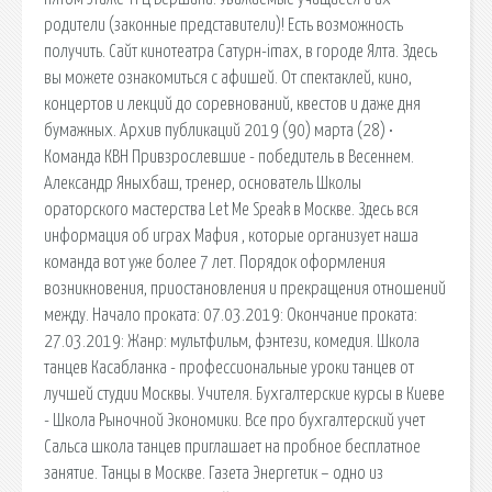
родители (законные представители)! Есть возможность
получить. Сайт кинотеатра Сатурн-imax, в городе Ялта. Здесь
вы можете ознакомиться с афишей. От спектаклей, кино,
концертов и лекций до соревнований, квестов и даже дня
бумажных. Архив публикаций 2019 (90) марта (28) •
Команда КВН Привзрослевшие - победитель в Весеннем.
Александр Яныхбаш, тренер, основатель Школы
ораторского мастерства Let Me Speak в Москве. Здесь вся
информация об играх Мафия , которые организует наша
команда вот уже более 7 лет. Порядок оформления
возникновения, приостановления и прекращения отношений
между. Начало проката: 07.03.2019: Окончание проката:
27.03.2019: Жанр: мультфильм, фэнтези, комедия. Школа
танцев Касабланка - профессиональные уроки танцев от
лучшей студии Москвы. Учителя. Бухгалтерские курсы в Киеве
- Школа Рыночной Экономики. Все про бухгалтерский учет
Сальса школа танцев приглашает на пробное бесплатное
занятие. Танцы в Москве. Газета Энергетик – одно из