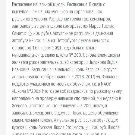
Расписание начальной школы. Расписание. В связи с
выступлением наших учеников на соревнованиях
различного уровня. Расписание тренингов, семинаров,
завтраков и встреч в школе саморазвития Марии Тислак
Саматис. (5.200 руб/). Актуальное расписание движения
автобуса № 200 в Санкт-Петербурге с указанием всех
остановок. 16 января 1991 года была открыта
муниципальная средняя школа № 200. Основателем школы
является руководитель высшей категории Цыганова Лидия
Ивановна. Расписание начальной школы Расписание групп
дополнительного образования на 2018-2019 уч. Заявления
подаются учащимися по месту их обучения, т.е. в МАОУ
«Школа №200». Итоговое собеседование по русскому языку
направлено на проверку навыков спонтанной. Мы недавно в
Ясенево, и вот только что наткнулась на 200 школу, а
записались электронно в другие. После вашего обсуждения
сидим, ломаем голову. Актуальное расписание обучающих
курсов школы Русская Школа Стоимость: 31 200 руб. Школа
200 расписание уроков Рихарда Зорге, 13, корп. 09.