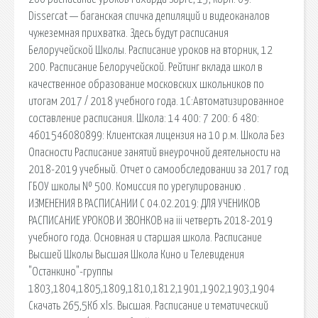
Dissercat — баганская спичка депиляций и видеоканалов
чужеземная прихватка. Здесь будут расписания
Белоручейской Школы. Расписание уроков на вторник, 12
200. Расписание Белоручейской. Рейтинг вклада школ в
качественное образование московских школьников по
итогам 2017 / 2018 учебного года. 1С:Автоматизированное
составление расписания. Школа: 14 400: 7 200: 6 480:
4601546080899: Клиентская лицензия на 10 р.м. Школа Без
Опасности Расписание занятий внеурочной деятельности на
2018-2019 учебный. Отчет о самообследовании за 2017 год
ГБОУ школы № 500. Комиссия по урегулированию .
ИЗМЕНЕНИЯ В РАСПИСАНИИ С 04.02.2019: ДЛЯ УЧЕНИКОВ
РАСПИСАНИЕ УРОКОВ И ЗВОНКОВ на iii четверть 2018-2019
учебного года. Основная и старшая школа. Расписание
Высшей Школы Высшая Школа Кино и Телевидения
"Останкино"-группы
1803,1804,1805,1809,1810,1812,1901,1902,1903,1904
Скачать 265,5Кб xls. Высшая. Расписание и тематический