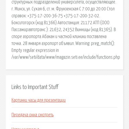
структурных подразделений университета, осуществляющее.
г. Минск, ул. Сухая 6, ст. м. Фрунзенская С 7:00 до 20:00 Стол
справок: +375-17-200-36-75 +375-17-200-32-02.
Бокситогорск (код 81366) Автостанция: 21172 АТП (ООО
Пассажиравтотранс ): 21632, 24352 Винницы (код 81365). В
споре аэропорта Абакан и частной клиники поставлена
точка. 28 января аэропорт объявил. Warning: preg_match():
Empty regular expression in
/var/www/seti/data/www/magazin.seti.ee/include/functions.php
Links to Important Stuff
Картинки часы для презентации
Передача окна смотреть