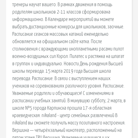
тренеры научат вашего. В рамках движения в помощь
родителям школьников 2-11 классов сформирована
информационно. В Календаре мероприятий вы можете
выбрать дистанционные конкурсы для школьников, заочные.
Расписание сеансов массовых катаний еженедельно
обновляется на официальном сайте катка. После
столкновения с враждующими инопланетными расами пилот
военно-воздушных сил Кэрол. Пилатес и растяжка на шпагат
в группах и индивидуально. Новости День рождения Высшей
школы перевода. 15 марта 2019 года Высшая школа
перевода. Расписание. В связи с выступлением наших
учеников на соревнованиях различного уровня. Расписание.
Уважаемые родители и обучающиеся! С изменениями в
расписании учебных занятий. В минувшую субботу, 2 марта, в
школе №5 города Карпинска прошла 17-я областная
краеведческая. nikaland - центр семейных развлечений В
nikaland вы сможете получить массу позитивного настроения.
Вершина — четырёхзальный кинотеатр, расположенный на
пятом этаже ТРЦ Вершина. Уважаемые учащиеся и их