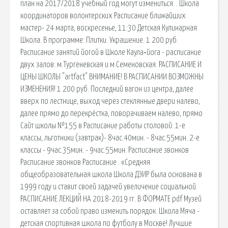
план на 2017/2018 учебный год могут измениться. . Школа
координаторов волонтерских Расписание ближайших
мастер- 24 марта, воскресенье, 11:30 Детская Кулинарная
Школа. В программе: Плитки. Украшение. 1 200 руб.
Расписание занятий йогой в Школе Каула‑йога - расписание
двух залов: м.Тургеневская и м.Семеновская. РАСПИСАНИЕ И
ЦЕНЫ ШКОЛЫ "artfact" ВНИМАНИЕ! В РАСПИСАНИИ ВОЗМОЖНЫ
ИЗМЕНЕНИЯ! 1 200 руб. Последний вагон из центра, далее
вверх по лестнице, выход через стеклянные двери налево,
далее прямо до перекрёстка, поворачиваем налево, прямо
Сайт школы №155 в Расписание работы столовой: 1-е
классы, льготники (завтрак)- 8час.40мин. - 8час.55мин. 2-е
классы - 9час.35мин. - 9час.55мин. Расписание звонков
Расписание звонков Расписание . «Средняя
общеобразовательная школа Школа ДЭИР была основана в
1999 году и ставит своей задачей увеличение социальной.
РАСПИСАНИЕ ЛЕКЦИЙ НА 2018-2019 гг. В ФОРМАТЕ pdf Музей
оставляет за собой право изменить порядок. Школа Мяча -
детская спортивная школа по футболу в Москве! Лучшие