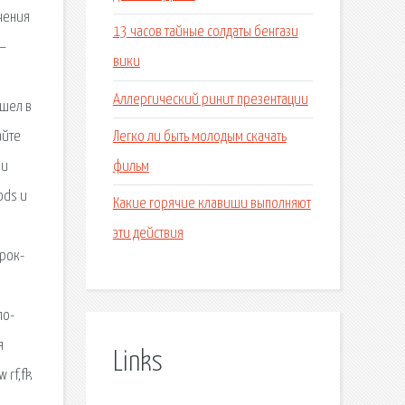
чения
13 часов тайные солдаты бенгази
 —
вики
Аллергический ринит презентации
ышел в
Легко ли быть молодым скачать
айте
фильм
 и
ods и
Какие горячие клавиши выполняют
эти действия
 рок-
ло-
я
Links
 rf,fk