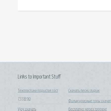
Links to Important Stuff
Техпластина пористая гост
Скачать песни лирик
7338 90
Фильм красные горы скачат
Vjoy скачать
бесплатно через торрент