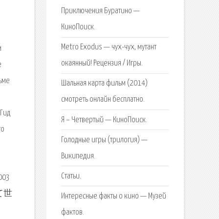
Приключения Буратино —
КиноПоиск.
Metro Exodus — чух-чух, мутант
м
окаянный! Рецензия / Игры.
е
льме
Шальная карта фильм (2014)
смотреть онлайн бесплатно.
 Гид
Я – Четвертый — КиноПоиск.
то
Голодные игры (трилогия) —
Википедия.
Статьи.
2003
して世
Интересные факты о кино — Музей
фактов.