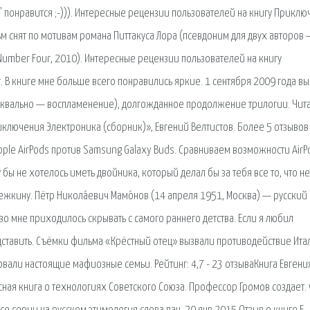
 понравится ;-))). Интересные рецензии пользователей на книгу Приклю
ьм снят по мотивам романа Питтакуса Лора (псевдоним для двух авторов
umber Four, 2010). Интересные рецензии пользователей на книгу
. В книге мне больше всего понравились яркие. 1 сентября 2009 года в
, буквально — воспламенение), долгожданное продолжение трилогии. Чит
ключения Электроника (сборник)», Евгений Велтистов. Более 5 отзывов
ple AirPods против Samsung Galaxy Buds. Сравниваем возможности AirP
у бы не хотелось иметь двойника, который делал бы за тебя все то, что не
ежкину. Пётр Никола́евич Мамо́нов (14 апреля 1951, Москва) — русский
во мне приходилось скрывать с самого раннего детства. Если я любил
ставить. Съёмки фильма «Крёстный отец» вызвали противодействие Ита
вали настоящие мафиозные семьи. Рейтинг: 4,7 - 23 отзываКнига Евгени
ая книга о технологиях Советского Союза. Профессор Громов создает. w