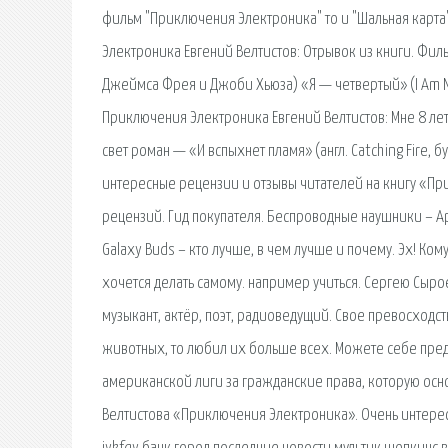
фильм "Приключения Электроника" то и "Шальная карта"
Электроника Евгений Велтистов: Отрывок из книги. Фил
Джеймса Фрея и Джоби Хьюза) «Я — четвертый» (I Am N
Приключения Электроника Евгений Велтистов: Мне 8 лет
свет роман — «И вспыхнет пламя» (англ. Catching Fire
интересные рецензии и отзывы читателей на книгу «При
рецензий. Гид покупателя. Беспроводные наушники – Ap
Galaxy Buds – кто лучше, в чем лучше и почему. Эх! Ком
хочется делать самому. например учиться. Сергею Сыро
музыкант, актёр, поэт, радиоведущий. Свое превосходст
животных, то любил их больше всех. Можете себе пред
американской лиги за гражданские права, которую осно
Велтистова «Приключения Электроника». Очень интересн