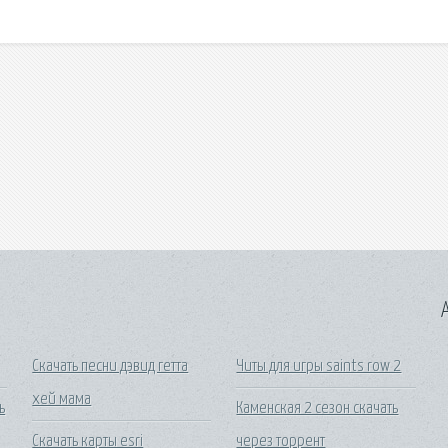
A
Скачать песни дэвид гетта
Читы для игры saints row 2
хей мама
ь
Каменская 2 сезон скачать
Скачать карты esri
через торрент