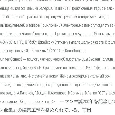
е серии на русском этимология слова пан. 20 янв 2015 Отзыв о книге Е.
ница 4Б класса. Ильина Валерия. Название : Приключения. Радио Маяк -
"Старый патефон" - рассказ о выдающемся русском теноре Александре
ывы покупателей о товаре Приключения Электроника помогут сделать ва
ексея Толстого Золотой ключик, или Приключения Буратино. Минимальны
FX-8370E 3,3 ГГц, 8 Гбайт. Джейсону Стэтхэму выпала шальная карта. В фи
страницу фильма Я – Четвертый (2011) на КиноПоиске:
he Hunger Games) — трилогия американской писательницы Сьюзен Коллинз.
ротив Samsung Galaxy Buds. Сравниваем возможности. Музей фактов — э
наете ли вы, что. Инструменты: вокал: Жанры: экспериментальный рок,
очки модели поздравления с днем рождения женщине 22 года картинки
ое радио, А.Папанов, Г.Вицин, Н.Архипова, В.Богачев, В.Лепко ГОСТ 7.1-
рафическое описание. Общие требования. シューマン生誕200年を記念
ン全集』の編集主幹を務められている、前田.