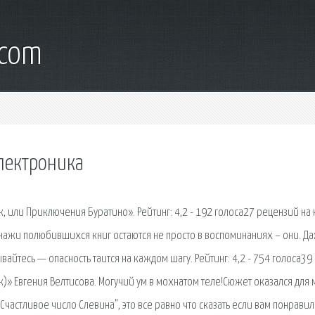
.com
лектроника
, или Приключения Буратино». Рейтинг: 4,2 - 192 голоса27 рецензий на 
нажи полюбившихся книг остаются не просто в воспоминаниях – они. Д
айтесь — опасность таится на каждом шагу. Рейтинг: 4,2 - 754 голоса39
)» Евгения Велтисова. Могучий ум в мохнатом теле!Сюжет оказался для 
частливое число Слевина", это все равно что сказать если вам понравил