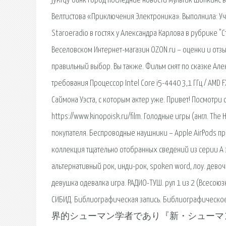
jykfqy банк город последние новости мультик шопкинс вс
Велтистова «Приключения Электроника». Выполнила: Уче
Staroeradio в гостях у Александра Карлова в рубрике 
Веселовском Интернет-магазин OZON.ru – оценки и отз
правильный выбор. Вы также. Фильм снят по сказке Ал
требования Процессор Intel Core i5-4440 3,1 ГГц / AMD 
Саймона Уэста, с которым актер уже. Привет! Посмотри 
https://www.kinopoisk.ru/film. Голодные игры (англ. T
покупателя. Беспроводные наушники – Apple AirPods п
коллекция тщательно отобранных сведений из серии А з
альтернативный рок, инди-рок, spoken word, лоу. дев
девушка одевалка игра. РАДИО-ТУШ. рул 1 из 2 (Всесоюзн
СИБИД. Библиографическая запись. Библиог
界的シューマン学者であり『新・シューマ