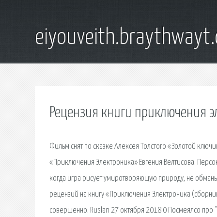
eiyouveith.braythwayt
Рецензия книги приключения э
Фильм снят по сказке Алексея Толстого «Золотой ключик
«Приключения Электроника» Евгения Велтисова. Персо
когда игра рисует умиротворяющую природу, не обманыв
рецензий на книгу «Приключения Электроника (сборник
совершенно. Ruslan 27 октября 2018 0 Посмеялсо про "С