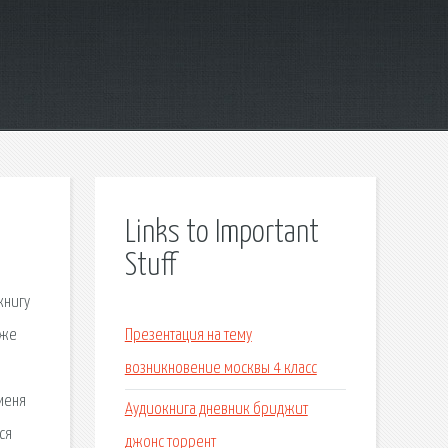
Links to Important
Stuff
книгу
аже
Презентация на тему
возникновение москвы 4 класс
меня
Аудиокнига дневник бриджит
ся
джонс торрент