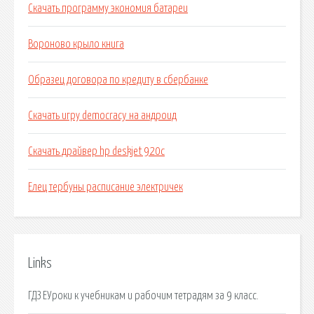
Скачать программу экономия батареи
Вороново крыло книга
Образец договора по кредиту в сбербанке
Скачать игру democracy на андроид
Скачать драйвер hp deskjet 920c
Елец тербуны расписание электричек
Links
ГДЗ ЕУроки к учебникам и рабочим тетрадям за 9 класс.