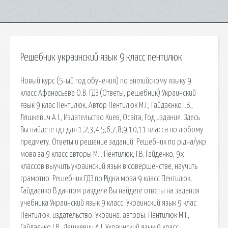
Решебник украинский язык 9 класс пентилюк
Новый курс (5-ый год обучения) по английскому языку 9
класс Афанасьева О.В. ГДЗ (Ответы, решебник) Украинский
язык 9 клас Пентилюк, Автор Пентилюк М.І., Гайдаєнко І.В.,
Ляшкевич А.І., Издательство Киев, Освiта, Год издания. Здесь
Вы найдете гдз для 1,2,3,4,5,6,7,8,9,10,11 класса по любому
предмету. Ответы и решение заданий. Решебник по рiдна/укр.
мова за 9 класс авторы M.I. Пентилюк, I.B. Гайденко, 9х
классов выучить украинский язык в совершенстве, научить
грамотно. Решебник ГДЗ по Рідна мова 9 класс Пентилюк,
Гайдаенко В данном разделе Вы найдете ответы на задания
учебника Украинский язык 9 класс. Украинский язык 9 клас
Пентилюк. издательство: Украина. авторы: Пентилюк М.І.,
Гайдаєнко І.В., Ляшкевич А.І. Украинский язык 9 класс