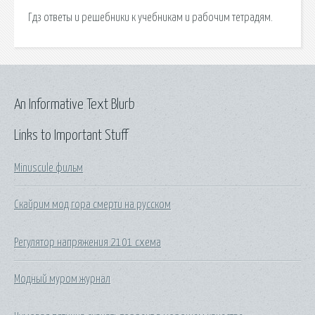
Гдз ответы и решебники к учебникам и рабочим тетрадям.
An Informative Text Blurb
Links to Important Stuff
Minuscule фильм
Скайрим мод гора смерти на русском
Регулятор напряжения 2101 схема
Модный муром журнал